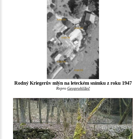
Rodný Kriegerův mlýn na leteckém snímku z roku 1947
Repro
Geoprohlížeč