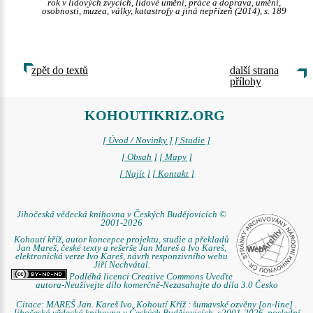
rok v lidových zvycích, lidové umění, práce a doprava, umění,
osobnosti, muzea, války, katastrofy a jiná nepřízeň (2014), s. 189
zpět do textů
další strana
přílohy
KOHOUTIKRIZ.ORG
[ Úvod / Novinky ]
[ Studie ]
[ Obsah ]
[ Mapy ]
[ Najít ]
[ Kontakt ]
Jihočeská vědecká knihovna v Českých Budějovicích ©
2001-2026
Kohoutí kříž, autor koncepce projektu, studie a překladů
Jan Mareš, české texty a rešerše Jan Mareš a Ivo Kareš,
elektronická verze Ivo Kareš, návrh responzivního webu
Jiří Nechvátal.
Podléhá licenci Creative Commons Uveďte
autora-Neužívejte dílo komerčně-Nezasahujte do díla 3.0 Česko
Citace: MAREŠ Jan. Kareš Ivo. Kohoutí Kříž : šumavské ozvěny [on-line] .