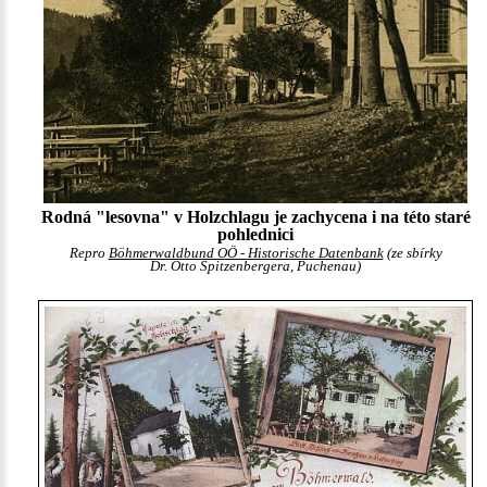
Rodná "lesovna" v Holzchlagu je zachycena i na této staré
pohlednici
Repro
Böhmerwaldbund OÖ - Historische Datenbank
(ze sbírky
Dr. Otto Spitzenbergera, Puchenau)