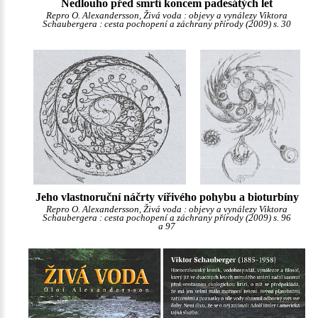
Nedlouho před smrtí koncem padesátých let
Repro O. Alexandersson, Živá voda : objevy a vynálezy Viktora
Schaubergera : cesta pochopení a záchrany přírody (2009) s. 30
Jeho vlastnoruční náčrty vířivého pohybu a bioturbíny
Repro O. Alexandersson, Živá voda : objevy a vynálezy Viktora
Schaubergera : cesta pochopení a záchrany přírody (2009) s. 96
a 97