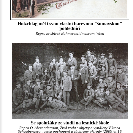
Holzchlag měl i svou vlastní barevnou "šumavskou"
pohlednici
Repro ze sbírek Böhmerwaldmuseum, Wien
Se spolužáky ze studií na lesnické škole
Repro O. Alexandersson, Živá voda : objevy a vynálezy Viktora
Schaubergera : cesta pochopení a záchrany přírody (2009) s. 16