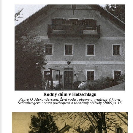
Rodný dům v Holzschlagu
Repro O. Alexandersson, Živá voda : objevy a vynálezy Viktora
Schaubergera : cesta pochopení a záchrany přírody (2009) s. 15