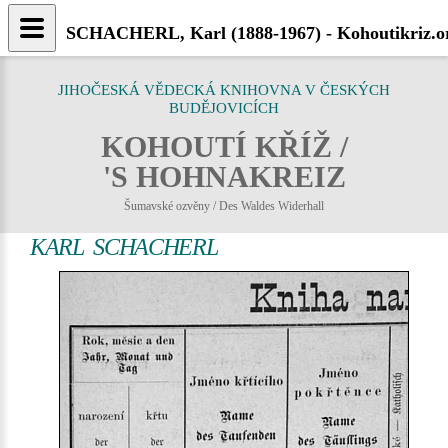
SCHACHERL, Karl (1888-1967) - Kohoutikriz.o
JIHOČESKÁ VĚDECKÁ KNIHOVNA V ČESKÝCH
BUDĚJOVICÍCH
KOHOUTÍ KŘÍŽ /
'S HOHNAKREIZ
Šumavské ozvěny / Des Waldes Widerhall
KARL SCHACHERL