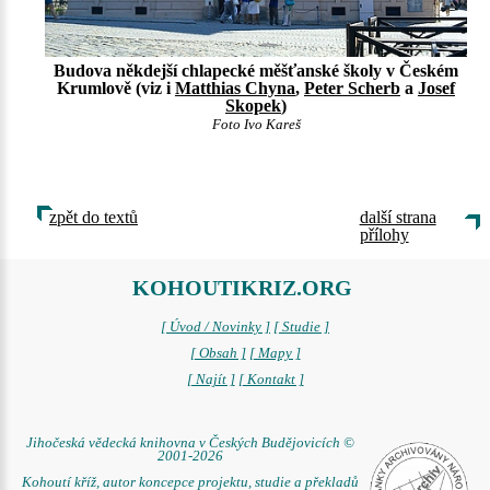
Budova někdejší chlapecké měšťanské školy v Českém
Krumlově (viz i
Matthias Chyna
,
Peter Scherb
a
Josef
Skopek
)
Foto Ivo Kareš
zpět do textů
další strana
přílohy
KOHOUTIKRIZ.ORG
[ Úvod / Novinky ]
[ Studie ]
[ Obsah ]
[ Mapy ]
[ Najít ]
[ Kontakt ]
Jihočeská vědecká knihovna v Českých Budějovicích ©
2001-2026
Kohoutí kříž, autor koncepce projektu, studie a překladů