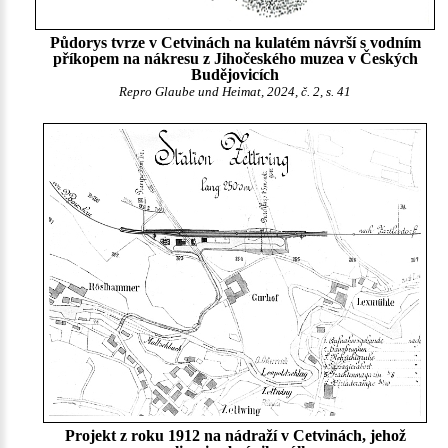
Půdorys tvrze v Cetvinách na kulatém návrší s vodním
příkopem na nákresu z Jihočeského muzea v Českých
Budějovicích
Repro Glaube und Heimat, 2024, č. 2, s. 41
Projekt z roku 1912 na nádraží v Cetvinách, jehož