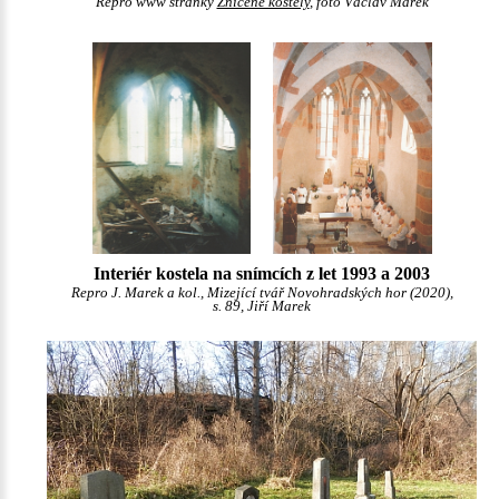
Repro www stránky
Zničené kostely
, foto Václav Marek
Interiér kostela na snímcích z let 1993 a 2003
Repro J. Marek a kol., Mizející tvář Novohradských hor (2020),
s. 89, Jiří Marek