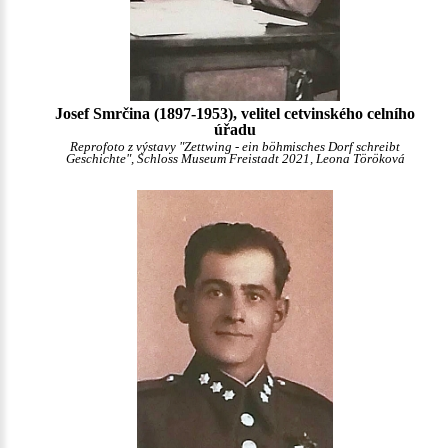
Josef Smrčina (1897-1953), velitel cetvinského celního
úřadu
Reprofoto z výstavy "Zettwing - ein böhmisches Dorf schreibt
Geschichte", Schloss Museum Freistadt 2021, Leona Töröková