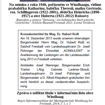
Na snímku z roku 1946, pořízeném ve Windhaagu, vidíme
prababičku Katharinu, babičku Theresii, matku Gertrude,
roz. Schillingovou (1922-2001), dědečka Heinricha (1890-
1957) a otce Huberta (1921-2012) Roissovy
Reprofoto z výstavy "Zettwing - ein böhmisches Dorf schreibt
Geschichte", Schloss Museum Freistadt 2021, Leona Töröková
Zpráva o udělení titulu v informačním listu obce
Windhaag
Repro Informationsblatt der Marktgemeinde Windhaag bei
Freistadt, 2014, č. 1, s. 1