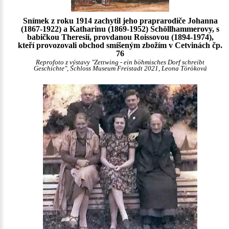
Snímek z roku 1914 zachytil jeho praprarodiče Johanna
(1867-1922) a Katharinu (1869-1952) Schöllhammerovy, s
babičkou Theresií, provdanou Roissovou (1894-1974),
kteří provozovali obchod smíšeným zbožím v Cetvinách čp.
76
Reprofoto z výstavy "Zettwing - ein böhmisches Dorf schreibt
Geschichte", Schloss Museum Freistadt 2021, Leona Töröková