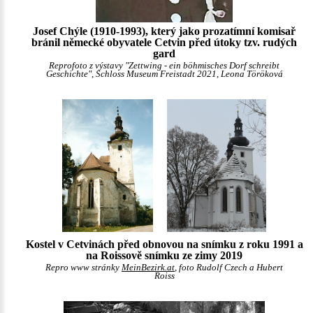
Josef Chýle (1910-1993), který jako prozatímní komisař
bránil německé obyvatele Cetvin před útoky tzv. rudých
gard
Reprofoto z výstavy "Zettwing - ein böhmisches Dorf schreibt
Geschichte", Schloss Museum Freistadt 2021, Leona Töröková
Kostel v Cetvinách před obnovou na snímku z roku 1991 a
na Roissově snímku ze zimy 2019
Repro www stránky
MeinBezirk.at
, foto Rudolf Czech a Hubert
Roiss