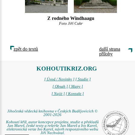
Z rodného Windhaagu
Foto Jiří Cukr
zpět do textů
další strana
přílohy
KOHOUTIKRIZ.ORG
[ Úvod / Novinky ]
[ Studie ]
[ Obsah ]
[ Mapy ]
[ Najít ]
[ Kontakt ]
Jihočeská vědecká knihovna v Českých Budějovicích ©
2001-2026
Kohoutí kříž, autor koncepce projektu, studie a překladů
Jan Mareš, české texty a rešerše Jan Mareš a Ivo Kareš,
elektronická verze Ivo Kareš, návrh responzivního webu
Jiří Nechvátal.