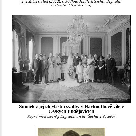
dvacátém století (2022), s. 30 (foto Jindřich Šechtl, Digitální
archiv Šechtl a Voseček)
Snímek z jejich vlastní svatby v Hartmuthově vile v
Českých Budějovicích
Repro www stránky
Digitální archiv Šechtl a Voseček