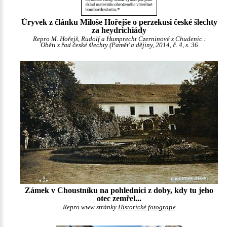
Úryvek z článku Miloše Hořejše o perzekusi české šlechty
za heydrichiády
Repro M. Hořejš, Rudolf a Humprecht Czerninové z Chudenic :
Oběti z řad české šlechty (Paměť a dějiny, 2014, č. 4, s. 36
Zámek v Choustníku na pohlednici z doby, kdy tu jeho
otec zemřel...
Repro www stránky
Historické fotografie