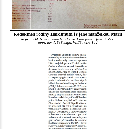
Rodokmen rodiny Hardtmuth i s jeho manželkou Marií
Repro SOA Třeboň, oddělení České Budějovice, fond Koh-i-
noor, inv. č. 638, sign. VIII/S, kart. 152