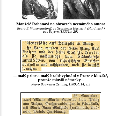
Manželé Rohanovi na obrazech neznámého autora
Repro E. Wassmansdorff, as Geschlecht Hartmuth (Hardtmuth)
aus Bayern (1933), s. 201
... malý princ a malý hrabě vyhnáni v Praze z kluziště,
protože mluvili německy...
Repro Budweiser Zeitung, 1909, č. 14, s. 3