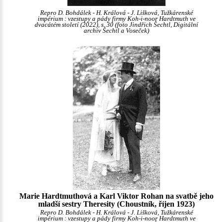
Repro D. Bohdálek - H. Králová - J. Lišková, Tužkárenské
impérium : vzestupy a pády firmy Koh-i-noor Hardtmuth ve
dvacátém století (2022), s. 30 (foto Jindřich Šechtl, Digitální
archiv Šechtl a Voseček)
Marie Hardtmuthová a Karl Viktor Rohan na svatbě jeho
mladší sestry Theresity (Choustník, říjen 1923)
Repro D. Bohdálek - H. Králová - J. Lišková, Tužkárenské
impérium : vzestupy a pády firmy Koh-i-noor Hardtmuth ve