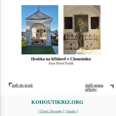
Hrobka na hřbitově v Choustníku
Foto Pavel Polák
zpět do textů
další strana
přílohy
KOHOUTIKRIZ.ORG
[ Úvod / Novinky ]
[ Studie ]