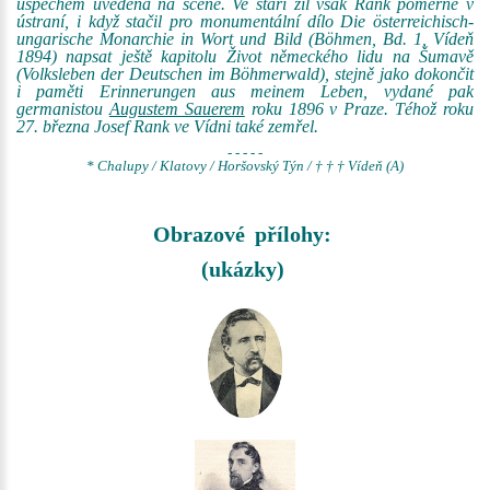
úspěchem uvedena na scéně. Ve stáří žil však Rank poměrně v
ústraní, i když stačil pro monumentální dílo Die österreichisch-
ungarische Monarchie in Wort und Bild (Böhmen, Bd. 1, Vídeň
1894) napsat ještě kapitolu Život německého lidu na Šumavě
(Volksleben der Deutschen im Böhmerwald), stejně jako dokončit
i paměti Erinnerungen aus meinem Leben, vydané pak
germanistou
Augustem Sauerem
roku 1896 v Praze. Téhož roku
27. března Josef Rank ve Vídni také zemřel.
- - - - -
* Chalupy / Klatovy / Horšovský Týn / † † † Vídeň (A)
Obrazové přílohy:
(ukázky)