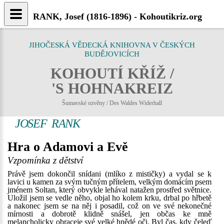
RANK, Josef (1816-1896) - Kohoutikriz.org
JIHOČESKÁ VĚDECKÁ KNIHOVNA V ČESKÝCH
BUDĚJOVICÍCH
KOHOUTÍ KŘÍŽ /
'S HOHNAKREIZ
Šumavské ozvěny / Des Waldes Widerhall
JOSEF RANK
Hra o Adamovi a Evě
Vzpomínka z dětství
Právě jsem dokončil snídani (mlíko z mističky) a vydal se k
lavici u kamen za svým tučným přítelem, velkým domácím psem
jménem Soltan, který obvykle lehával natažen prostřed světnice.
Uložil jsem se vedle něho, objal ho kolem krku, drbal po hřbetě
a nakonec jsem se na něj i posadil, což on ve své nekonečné
mírnosti a dobrotě klidně snášel, jen občas ke mně
melancholicky obraceje své velké hnědé oči. Byl čas, kdy čeleď