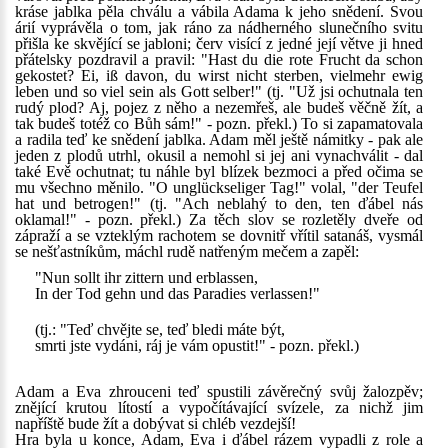
kráse jablka pěla chválu a vábila Adama k jeho snědení. Svou
árií vyprávěla o tom, jak ráno za nádherného slunečního svitu
přišla ke skvějící se jabloni; červ visící z jedné její větve ji hned
přátelsky pozdravil a pravil: "Hast du die rote Frucht da schon
gekostet? Ei, iß davon, du wirst nicht sterben, vielmehr ewig
leben und so viel sein als Gott selber!" (tj. "Už jsi ochutnala ten
rudý plod? Aj, pojez z něho a nezemřeš, ale budeš věčně žít, a
tak budeš totéž co Bůh sám!" - pozn. překl.) To si zapamatovala
a radila teď ke snědení jablka. Adam měl ještě námitky - pak ale
jeden z plodů utrhl, okusil a nemohl si jej ani vynachválit - dal
také Evě ochutnat; tu náhle byl blízek bezmoci a před očima se
mu všechno měnilo. "O unglückseliger Tag!" volal, "der Teufel
hat und betrogen!" (tj. "Ach neblahý to den, ten ďábel nás
oklamal!" - pozn. překl.) Za těch slov se rozletěly dveře od
zápraží a se vzteklým rachotem se dovnitř vřítil satanáš, vysmál
se nešťastníkům, máchl rudě natřeným mečem a zapěl:
"Nun sollt ihr zittern und erblassen,
In der Tod gehn und das Paradies verlassen!"
(tj.: "Teď chvějte se, teď bledi máte být,
smrti jste vydáni, ráj je vám opustit!" - pozn. překl.)
Adam a Eva zhrouceni teď spustili závěrečný svůj žalozpěv;
znějící krutou lítostí a vypočítávající svízele, za nichž jim
napříště bude žít a dobývat si chléb vezdejší!
Hra byla u konce, Adam, Eva i ďábel rázem vypadli z role a