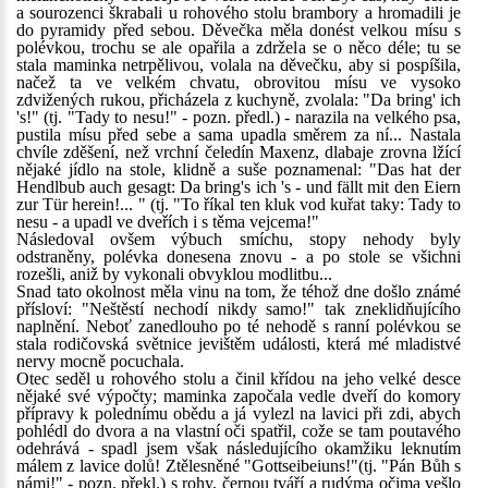
a sourozenci škrabali u rohového stolu brambory a hromadili je
do pyramidy před sebou. Děvečka měla donést velkou mísu s
polévkou, trochu se ale opařila a zdržela se o něco déle; tu se
stala maminka netrpělivou, volala na děvečku, aby si pospíšila,
načež ta ve velkém chvatu, obrovitou mísu ve vysoko
zdvižených rukou, přicházela z kuchyně, zvolala: "Da bring' ich
's!" (tj. "Tady to nesu!" - pozn. předl.) - narazila na velkého psa,
pustila mísu před sebe a sama upadla směrem za ní... Nastala
chvíle zděšení, než vrchní čeledín Maxenz, dlabaje zrovna lžící
nějaké jídlo na stole, klidně a suše poznamenal: "Das hat der
Hendlbub auch gesagt: Da bring's ich 's - und fällt mit den Eiern
zur Tür herein!... " (tj. "To říkal ten kluk vod kuřat taky: Tady to
nesu - a upadl ve dveřích i s těma vejcema!"
Následoval ovšem výbuch smíchu, stopy nehody byly
odstraněny, polévka donesena znovu - a po stole se všichni
rozešli, aniž by vykonali obvyklou modlitbu...
Snad tato okolnost měla vinu na tom, že téhož dne došlo známé
přísloví: "Neštěstí nechodí nikdy samo!" tak zneklidňujícího
naplnění. Neboť zanedlouho po té nehodě s ranní polévkou se
stala rodičovská světnice jevištěm události, která mé mladistvé
nervy mocně pocuchala.
Otec seděl u rohového stolu a činil křídou na jeho velké desce
nějaké své výpočty; maminka započala vedle dveří do komory
přípravy k polednímu obědu a já vylezl na lavici při zdi, abych
pohlédl do dvora a na vlastní oči spatřil, cože se tam poutavého
odehrává - spadl jsem však následujícího okamžiku leknutím
málem z lavice dolů! Ztělesněné "Gottseibeiuns!"(tj. "Pán Bůh s
námi!" - pozn. překl.) s rohy, černou tváří a rudýma očima vešlo