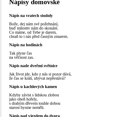
Nápisy domovské
Nápis na vratech stodoly
Bože, dej nám své požehnání,
buď milostiv nám do skonání.
Co máme, od Tebe je darem,
chraň to i nás před časným zmarem.
Nápis na hodinách
Tak plyne čas
na věčnost zas.
Nápis nade dveřmi světnice
Jak život jde, kdo z nás si pozor dává,
že čas se krátí, ubývat nepřestává?
Nápis u kachlových kamen
Kdyby závist s lidskou zlobou
jako oheň hořely,
s drahým dřevem touhle dobou
starost bysme neměli.
Nápis nad vjezdem do dvora