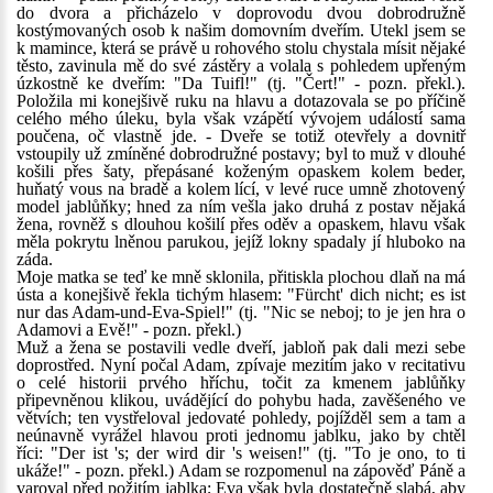
do dvora a přicházelo v doprovodu dvou dobrodružně
kostýmovaných osob k našim domovním dveřím. Utekl jsem se
k mamince, která se právě u rohového stolu chystala mísit nějaké
těsto, zavinula mě do své zástěry a volala s pohledem upřeným
úzkostně ke dveřím: "Da Tuifl!" (tj. "Čert!" - pozn. překl.).
Položila mi konejšivě ruku na hlavu a dotazovala se po příčině
celého mého úleku, byla však vzápětí vývojem událostí sama
poučena, oč vlastně jde. - Dveře se totiž otevřely a dovnitř
vstoupily už zmíněné dobrodružné postavy; byl to muž v dlouhé
košili přes šaty, přepásané koženým opaskem kolem beder,
huňatý vous na bradě a kolem lící, v levé ruce umně zhotovený
model jablůňky; hned za ním vešla jako druhá z postav nějaká
žena, rovněž s dlouhou košilí přes oděv a opaskem, hlavu však
měla pokrytu lněnou parukou, jejíž lokny spadaly jí hluboko na
záda.
Moje matka se teď ke mně sklonila, přitiskla plochou dlaň na má
ústa a konejšivě řekla tichým hlasem: "Fürcht' dich nicht; es ist
nur das Adam-und-Eva-Spiel!" (tj. "Nic se neboj; to je jen hra o
Adamovi a Evě!" - pozn. překl.)
Muž a žena se postavili vedle dveří, jabloň pak dali mezi sebe
doprostřed. Nyní počal Adam, zpívaje mezitím jako v recitativu
o celé historii prvého hříchu, točit za kmenem jablůňky
připevněnou klikou, uvádějící do pohybu hada, zavěšeného ve
větvích; ten vystřeloval jedovaté pohledy, pojížděl sem a tam a
neúnavně vyrážel hlavou proti jednomu jablku, jako by chtěl
říci: "Der ist 's; der wird dir 's weisen!" (tj. "To je ono, to ti
ukáže!" - pozn. překl.) Adam se rozpomenul na zápověď Páně a
varoval před požitím jablka; Eva však byla dostatečně slabá, aby