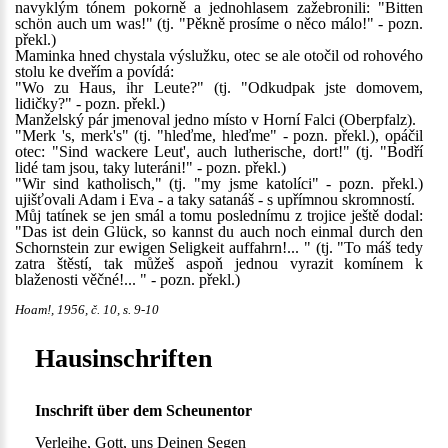
navyklým tónem pokorně a jednohlasem zažebronili: "Bitten
schön auch um was!" (tj. "Pěkně prosíme o něco málo!" - pozn.
překl.)
Maminka hned chystala výslužku, otec se ale otočil od rohového
stolu ke dveřím a povídá:
"Wo zu Haus, ihr Leute?" (tj. "Odkudpak jste domovem,
lidičky?" - pozn. překl.)
Manželský pár jmenoval jedno místo v Horní Falci (Oberpfalz).
"Merk 's, merk's" (tj. "hleďme, hleďme" - pozn. překl.), opáčil
otec: "Sind wackere Leut', auch lutherische, dort!" (tj. "Bodří
lidé tam jsou, taky luteráni!" - pozn. překl.)
"Wir sind katholisch," (tj. "my jsme katolíci" - pozn. překl.)
ujišťovali Adam i Eva - a taky satanáš - s upřímnou skromností.
Můj tatínek se jen smál a tomu poslednímu z trojice ještě dodal:
"Das ist dein Glück, so kannst du auch noch einmal durch den
Schornstein zur ewigen Seligkeit auffahrn!... " (tj. "To máš tedy
zatra štěstí, tak můžeš aspoň jednou vyrazit komínem k
blaženosti věčné!... " - pozn. překl.)
Hoam!, 1956, č. 10, s. 9-10
Hausinschriften
Inschrift über dem Scheunentor
Verleihe, Gott, uns Deinen Segen