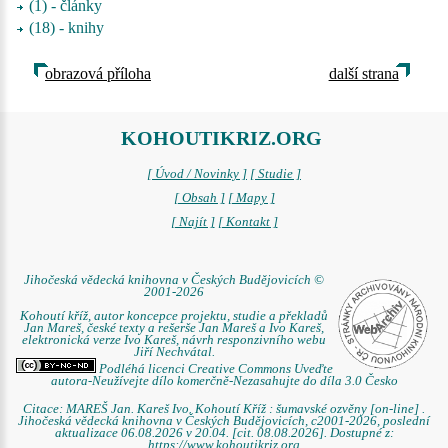
(1) - články
(18) - knihy
obrazová příloha
další strana
KOHOUTIKRIZ.ORG
[ Úvod / Novinky ]
[ Studie ]
[ Obsah ]
[ Mapy ]
[ Najít ]
[ Kontakt ]
Jihočeská vědecká knihovna v Českých Budějovicích ©
2001-2026
Kohoutí kříž, autor koncepce projektu, studie a překladů
Jan Mareš, české texty a rešerše Jan Mareš a Ivo Kareš,
elektronická verze Ivo Kareš, návrh responzivního webu
Jiří Nechvátal.
Podléhá licenci Creative Commons Uveďte
autora-Neužívejte dílo komerčně-Nezasahujte do díla 3.0 Česko
Citace: MAREŠ Jan. Kareš Ivo. Kohoutí Kříž : šumavské ozvěny [on-line] .
Jihočeská vědecká knihovna v Českých Budějovicích, c2001-2026, poslední
aktualizace 06.08.2026 v 20.04. [cit. 08.08.2026]. Dostupné z:
https://www.kohoutikriz.org