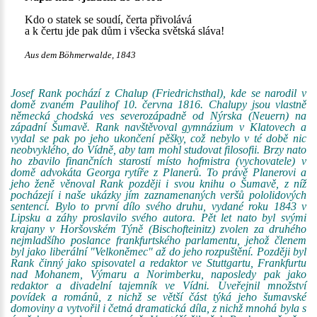
Kdo o statek se soudí, čerta přivolává
a k čertu jde pak dům i všecka světská sláva!
Aus dem Böhmerwalde, 1843
Josef Rank pochází z Chalup (Friedrichsthal), kde se narodil v
domě zvaném Paulihof 10. června 1816. Chalupy jsou vlastně
německá chodská ves severozápadně od Nýrska (Neuern) na
západní Šumavě. Rank navštěvoval gymnázium v Klatovech a
vydal se pak po jeho ukončení pěšky, což nebylo v té době nic
neobvyklého, do Vídně, aby tam mohl studovat filosofii. Brzy nato
ho zbavilo finančních starostí místo hofmistra (vychovatele) v
domě advokáta Georga rytíře z Planerů. To právě Planerovi a
jeho ženě věnoval Rank později i svou knihu o Šumavě, z níž
pocházejí i naše ukázky jím zaznamenaných veršů pololidových
sentencí. Bylo to první dílo svého druhu, vydané roku 1843 v
Lipsku a záhy proslavilo svého autora. Pět let nato byl svými
krajany v Horšovském Týně (Bischofteinitz) zvolen za druhého
nejmladšího poslance frankfurtského parlamentu, jehož členem
byl jako liberální "Velkoněmec" až do jeho rozpuštění. Později byl
Rank činný jako spisovatel a redaktor ve Stuttgartu, Frankfurtu
nad Mohanem, Výmaru a Norimberku, naposledy pak jako
redaktor a divadelní tajemník ve Vídni. Uveřejnil množství
povídek a románů, z nichž se větší část týká jeho šumavské
domoviny a vytvořil i četná dramatická díla, z nichž mnohá byla s