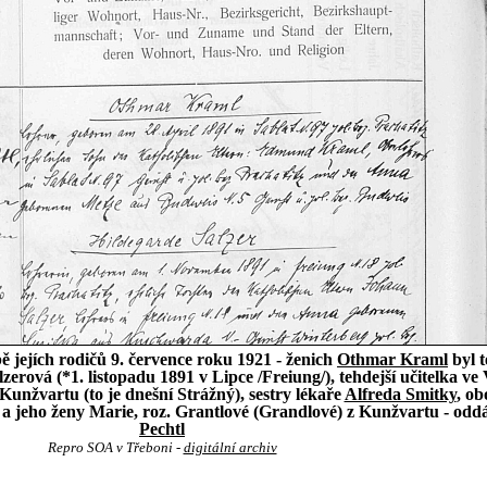
 jejích rodičů 9. července roku 1921 - ženich
Othmar Kraml
byl t
rová (*1. listopadu 1891 v Lipce /Freiung/), tehdejší učitelka ve
unžvartu (to je dnešní Strážný), sestry lékaře
Alfreda Smitky
, o
 a jeho ženy Marie, roz. Grantlové (Grandlové) z Kunžvartu - od
Pechtl
Repro SOA v Třeboni -
digitální archiv