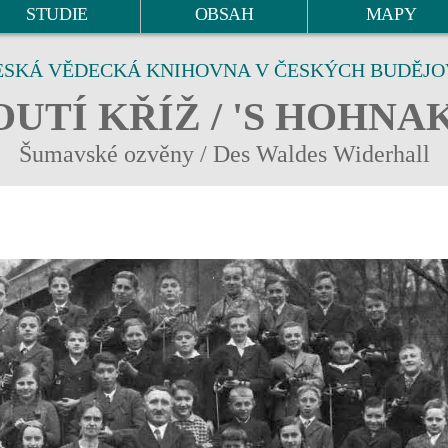
STUDIE
OBSAH
MAPY
ESKÁ VĚDECKÁ KNIHOVNA V ČESKÝCH BUDĚJO
UTÍ KŘÍŽ / 'S HOHNA
Šumavské ozvěny / Des Waldes Widerhall