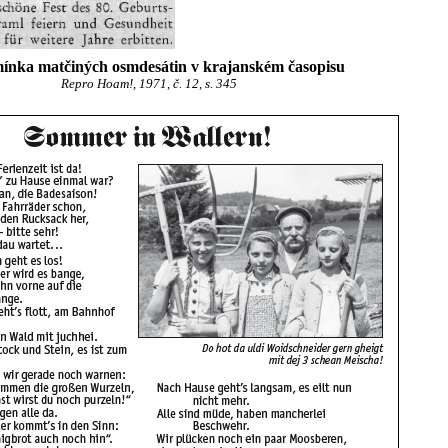
ínka matčiných osmdesátin v krajanském časopisu
Repro Hoam!, 1971, č. 12, s. 345