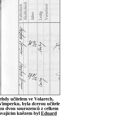
ehdy učitelem ve Volarech,
 Vimperku, byla dcerou učitele
bou dvou sourozenců z celkem
dávajícím knězem byl
Eduard