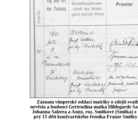
Záznam vimperské oddací matriky o zdejší svatbě
nevěsta a budoucí Gertrudina matka Hildegarde Salze
Johanna Salzera a Anny, roz. Smitkové (Smitka) z K
prý 15 dětí kunžvartského řezníka Franze Smitky