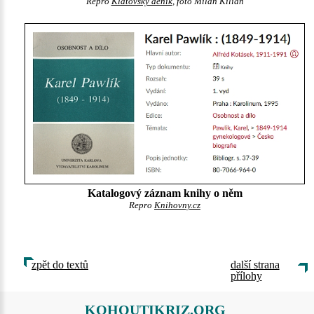
Repro
Klatovský deník
, foto Milan Kilián
Katalogový záznam knihy o něm
Repro
Knihovny.cz
zpět do textů
další strana
přílohy
KOHOUTIKRIZ.ORG