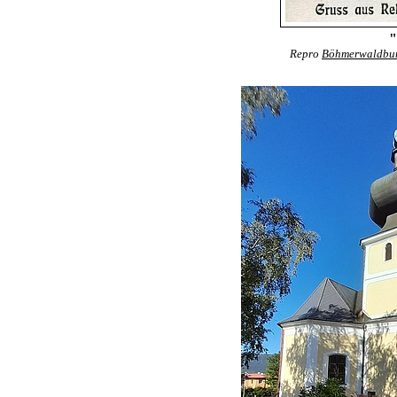
"
Repro
Böhmerwaldbun