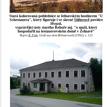
Stará kolorovaná pohlednice se želnavským hostincem "U
Schestauera", který figuruje i ve slavné
Stifterově
povídce
Hvozd,
vyprávějící ústy starého Řehoře mj. "o muži, který
hospodařil na šestauerovském domě v Želnavě"
Repro
R. Fink
, Gruß aus dem Böhmerwald (1992), s. 123