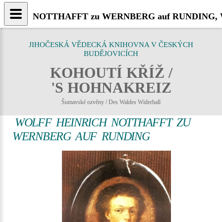
NOTTHAFFT zu WERNBERG auf RUNDING, Wolff 
JIHOČESKÁ VĚDECKÁ KNIHOVNA V ČESKÝCH
BUDĚJOVICÍCH
KOHOUTÍ KŘÍŽ /
'S HOHNAKREIZ
Šumavské ozvěny / Des Waldes Widerhall
WOLFF HEINRICH NOTTHAFFT ZU
WERNBERG AUF RUNDING