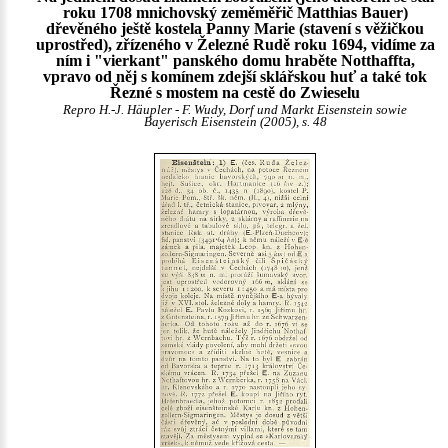
roku 1708 mnichovský zeměměřič Matthias Bauer)
dřevěného ještě kostela Panny Marie (stavení s věžičkou
uprostřed), zřízeného v Železné Rudě roku 1694, vidíme za
ním i "vierkant" panského domu hraběte Notthaffta,
vpravo od něj s komínem zdejší sklářskou huť a také tok
Řezné s mostem na cestě do Zwieselu
Repro H.-J. Häupler - F. Wudy, Dorf und Markt Eisenstein sowie
Bayerisch Eisenstein (2005), s. 48