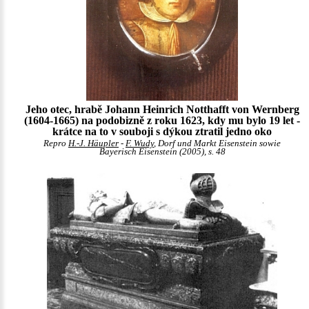
Jeho otec, hrabě Johann Heinrich Notthafft von Wernberg
(1604-1665) na podobizně z roku 1623, kdy mu bylo 19 let -
krátce na to v souboji s dýkou ztratil jedno oko
Repro
H.-J. Häupler
-
F. Wudy
, Dorf und Markt Eisenstein sowie
Bayerisch Eisenstein (2005), s. 48