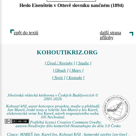
Heslo Eisenštein v Ottově slovníku naučném (1894)
zpět do textů
další strana
přílohy
KOHOUTIKRIZ.ORG
[ Úvod / Novinky ]
[ Studie ]
[ Obsah ]
[ Mapy ]
[ Najít ]
[ Kontakt ]
Jihočeská vědecká knihovna v Českých Budějovicích ©
2001-2026
Kohoutí kříž, autor koncepce projektu, studie a překladů
Jan Mareš, české texty a rešerše Jan Mareš a Ivo Kareš,
elektronická verze Ivo Kareš, návrh responzivního webu
Jiří Nechvátal.
Podléhá licenci Creative Commons Uveďte
autora-Neužívejte dílo komerčně-Nezasahujte do díla 3.0 Česko
Citace: MAREŠ Jan. Kareš Ivo. Kohoutí Kříž : šumavské ozvěny [on-line] .