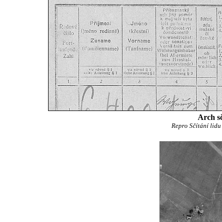
Arch sč
Repro Sčítání lid