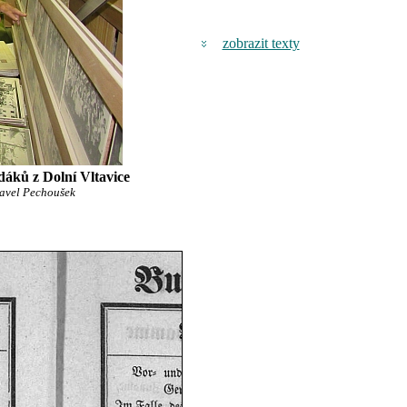
zobrazit texty
áků z Dolní Vltavice
Pavel Pechoušek