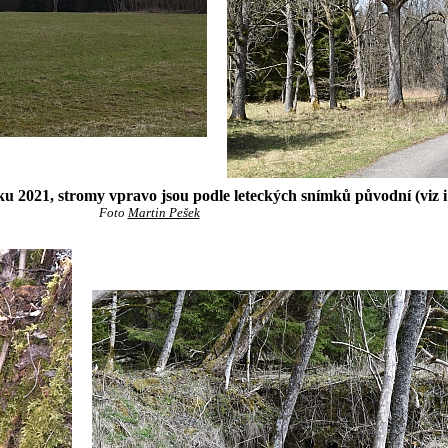
ku 2021, stromy vpravo jsou podle leteckých snímků původní (viz 
Foto
Martin Pešek