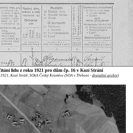
ítání lidu z roku 1921 pro dům čp. 16 v Kozí Strání
u 1921, Kozí Stráň, SOkA Český Krumlov (SOA v Třeboni -
digitální archiv
)