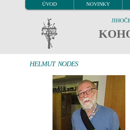
ÚVOD
NOVINKY
JIHOČ
KOHO
HELMUT NODES