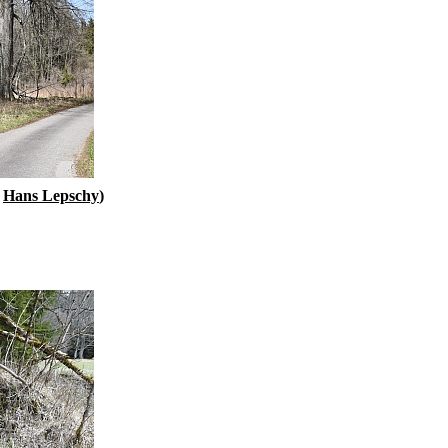
i
Hans Lepschy
)