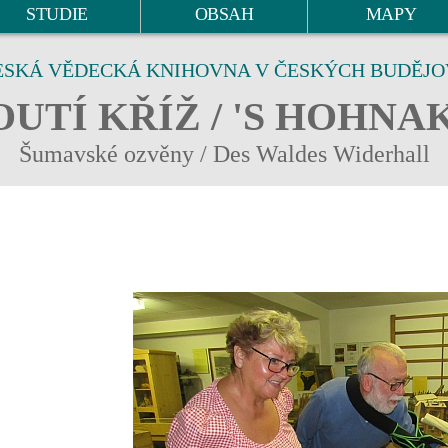
STUDIE
OBSAH
MAPY
ESKÁ VĚDECKÁ KNIHOVNA V ČESKÝCH BUDĚJO
UTÍ KŘÍŽ / 'S HOHNA
Šumavské ozvěny / Des Waldes Widerhall