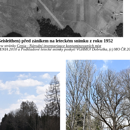
Geisleithen) před zánikem na leteckém snímku z roku 1952
ww stránky
Cenia - Národní inventarizace kontaminovaných míst
 CENIA 2010 a Podkladové letecké snímky poskytl VGHMÚř Dobruška, (c) MO ČR 2