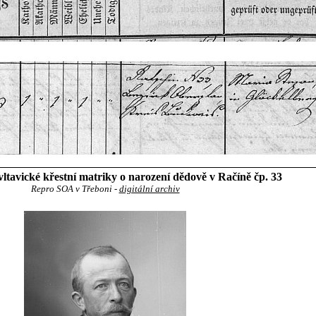
tavické křestní matriky o narození dědově v Račíně čp. 33
Repro SOA v Třeboni -
digitální archiv