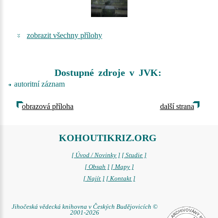
zobrazit všechny přílohy
Dostupné zdroje v JVK:
autoritní záznam
obrazová příloha
další strana
KOHOUTIKRIZ.ORG
[ Úvod / Novinky ]
[ Studie ]
[ Obsah ]
[ Mapy ]
[ Najít ]
[ Kontakt ]
Jihočeská vědecká knihovna v Českých Budějovicích ©
2001-2026