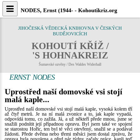
NODES, Ernst (1944- - Kohoutikriz.org
JIHOČESKÁ VĚDECKÁ KNIHOVNA V ČESKÝCH
BUDĚJOVICÍCH
KOHOUTÍ KŘÍŽ /
'S HOHNAKREIZ
Šumavské ozvěny / Des Waldes Widerhall
ERNST NODES
Uprostřed naší domovské vsi stojí
malá kaple...
Uprostřed naší domovské vsi stojí malá kaple, vysoká kolem tří
až čtyř metrů. Je na ní malá zvonice a to, jak kaple vypadá,
odpovídá tomu, co zažila. Já, a už někteří přede mnou, jsme se
snažili podnítit její případnou opravu. Byl jsem také ve spojení
se starostou Hořic, ten byl té věci otevřený, snažil se a podával
žádosti. Přede dvěma nebo třemi měsíci jsem dostal zprávu, že
oprava byla povolena a před pár týdny začaly práce, kapli teď