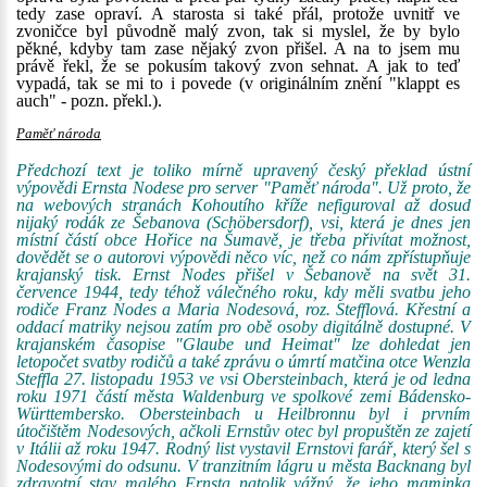
tedy zase opraví. A starosta si také přál, protože uvnitř ve
zvoničce byl původně malý zvon, tak si myslel, že by bylo
pěkné, kdyby tam zase nějaký zvon přišel. A na to jsem mu
právě řekl, že se pokusím takový zvon sehnat. A jak to teď
vypadá, tak se mi to i povede (v originálním znění "klappt es
auch" - pozn. překl.).
Paměť národa
Předchozí text je toliko mírně upravený český překlad ústní
výpovědi Ernsta Nodese pro server "Paměť národa". Už proto, že
na webových stranách Kohoutího kříže nefiguroval až dosud
nijaký rodák ze Šebanova (Schöbersdorf), vsi, která je dnes jen
místní částí obce Hořice na Šumavě, je třeba přivítat možnost,
dovědět se o autorovi výpovědi něco víc, než co nám zpřístupňuje
krajanský tisk. Ernst Nodes přišel v Šebanově na svět 31.
července 1944, tedy téhož válečného roku, kdy měli svatbu jeho
rodiče Franz Nodes a Maria Nodesová, roz. Stefflová. Křestní a
oddací matriky nejsou zatím pro obě osoby digitálně dostupné. V
krajanském časopise "Glaube und Heimat" lze dohledat jen
letopočet svatby rodičů a také zprávu o úmrtí matčina otce Wenzla
Steffla 27. listopadu 1953 ve vsi Obersteinbach, která je od ledna
roku 1971 částí města Waldenburg ve spolkové zemi Bádensko-
Württembersko. Obersteinbach u Heilbronnu byl i prvním
útočištěm Nodesových, ačkoli Ernstův otec byl propuštěn ze zajetí
v Itálii až roku 1947. Rodný list vystavil Ernstovi farář, který šel s
Nodesovými do odsunu. V tranzitním lágru u města Backnang byl
zdravotní stav malého Ernsta natolik vážný, že jeho maminka