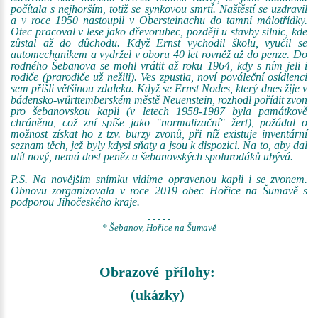
počítala s nejhorším, totiž se synkovou smrtí. Naštěstí se uzdravil
a v roce 1950 nastoupil v Obersteinachu do tamní málotřídky.
Otec pracoval v lese jako dřevorubec, později u stavby silnic, kde
zůstal až do důchodu. Když Ernst vychodil školu, vyučil se
automechanikem a vydržel v oboru 40 let rovněž až do penze. Do
rodného Šebanova se mohl vrátit až roku 1964, kdy s ním jeli i
rodiče (prarodiče už nežili). Ves zpustla, noví pováleční osídlenci
sem přišli většinou zdaleka. Když se Ernst Nodes, který dnes žije v
bádensko-württemberském městě Neuenstein, rozhodl pořídit zvon
pro šebanovskou kapli (v letech 1958-1987 byla památkově
chráněna, což zní spíše jako "normalizační" žert), požádal o
možnost získat ho z tzv. burzy zvonů, při níž existuje inventární
seznam těch, jež byly kdysi sňaty a jsou k dispozici. Na to, aby dal
ulít nový, nemá dost peněz a šebanovských spolurodáků ubývá.
P.S. Na novějším snímku vidíme opravenou kapli i se zvonem.
Obnovu zorganizovala v roce 2019 obec Hořice na Šumavě s
podporou Jihočeského kraje.
- - - - -
* Šebanov, Hořice na Šumavě
Obrazové přílohy:
(ukázky)