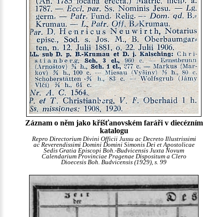
Záznam o něm jako křišťanovském faráři v diecézním
katalogu
Repro Directorium Divini Officii Jussu ac Decreto Illustrissimi
ac Reverendissimi Domini Domini Simonis Dei et Apostolicae
Sedis Gratia Episcopi Boh.-Budvicensis Juxta Novum
Calendarium Provinciae Pragenae Dispositum a Clero
Dioecesis Boh. Budvicensis (1929), s. 99