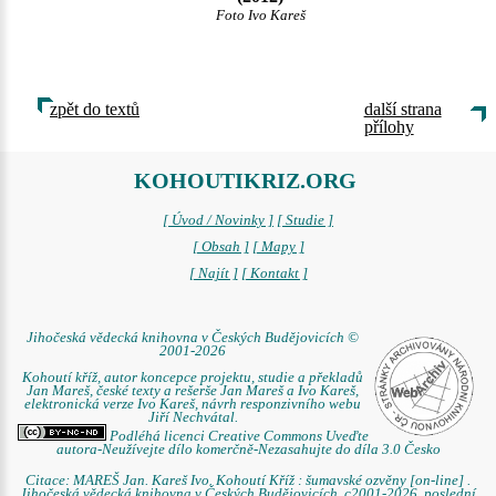
Foto Ivo Kareš
zpět do textů
další strana
přílohy
KOHOUTIKRIZ.ORG
[ Úvod / Novinky ]
[ Studie ]
[ Obsah ]
[ Mapy ]
[ Najít ]
[ Kontakt ]
Jihočeská vědecká knihovna v Českých Budějovicích ©
2001-2026
Kohoutí kříž, autor koncepce projektu, studie a překladů
Jan Mareš, české texty a rešerše Jan Mareš a Ivo Kareš,
elektronická verze Ivo Kareš, návrh responzivního webu
Jiří Nechvátal.
Podléhá licenci Creative Commons Uveďte
autora-Neužívejte dílo komerčně-Nezasahujte do díla 3.0 Česko
Citace: MAREŠ Jan. Kareš Ivo. Kohoutí Kříž : šumavské ozvěny [on-line] .
Jihočeská vědecká knihovna v Českých Budějovicích, c2001-2026, poslední