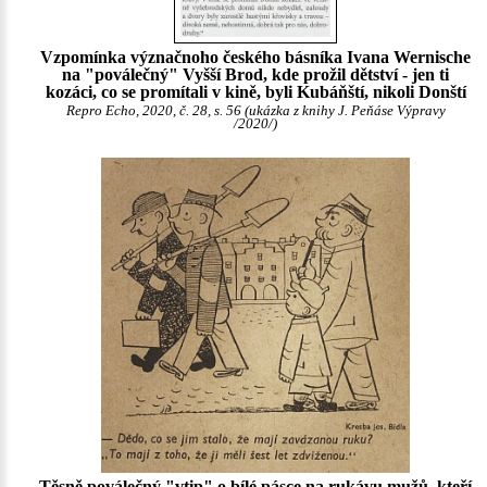
Vzpomínka význačnoho českého básníka Ivana Wernische
na "poválečný" Vyšší Brod, kde prožil dětství - jen ti
kozáci, co se promítali v kině, byli Kubáňští, nikoli Donští
Repro Echo, 2020, č. 28, s. 56 (ukázka z knihy J. Peňáse Výpravy
/2020/)
Těsně poválečný "vtip" o bílé pásce na rukávu mužů, kteří