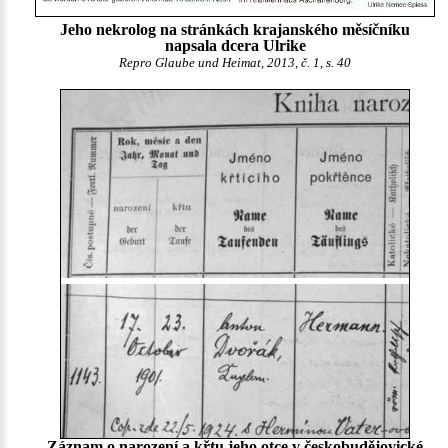
Jeho nekrolog na stránkách krajanského měsíčníku
napsala dcera Ulrike
Repro Glaube und Heimat, 2013, č. 1, s. 40
Záznam o narození a křtu jeho otce v českobudějovické