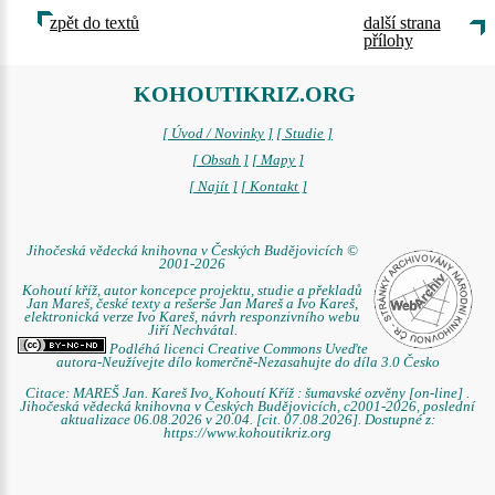
zpět do textů
další strana
přílohy
KOHOUTIKRIZ.ORG
[ Úvod / Novinky ]
[ Studie ]
[ Obsah ]
[ Mapy ]
[ Najít ]
[ Kontakt ]
Jihočeská vědecká knihovna v Českých Budějovicích ©
2001-2026
Kohoutí kříž, autor koncepce projektu, studie a překladů
Jan Mareš, české texty a rešerše Jan Mareš a Ivo Kareš,
elektronická verze Ivo Kareš, návrh responzivního webu
Jiří Nechvátal.
Podléhá licenci Creative Commons Uveďte
autora-Neužívejte dílo komerčně-Nezasahujte do díla 3.0 Česko
Citace: MAREŠ Jan. Kareš Ivo. Kohoutí Kříž : šumavské ozvěny [on-line] .
Jihočeská vědecká knihovna v Českých Budějovicích, c2001-2026, poslední
aktualizace 06.08.2026 v 20.04. [cit. 07.08.2026]. Dostupné z:
https://www.kohoutikriz.org