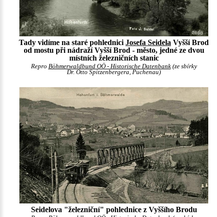
Tady vidíme na staré pohlednici
Josefa Seidela
Vyšší Brod
od mostu při nádraží Vyšší Brod - město, jedné ze dvou
místních železničních stanic
Repro
Böhmerwaldbund OÖ - Historische Datenbank
(ze sbírky
Dr. Otto Spitzenbergera, Puchenau)
Seidelova "železniční" pohlednice z Vyššího Brodu