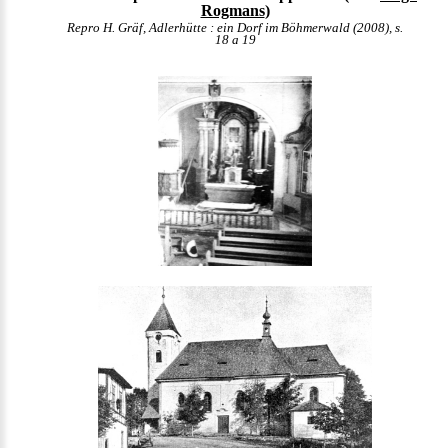
Rogmans
)
Repro H. Gräf, Adlerhütte : ein Dorf im Böhmerwald (2008), s.
18 a 19