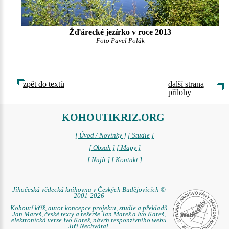
Žďárecké jezírko v roce 2013
Foto Pavel Polák
zpět do textů
další strana
přílohy
KOHOUTIKRIZ.ORG
[ Úvod / Novinky ]
[ Studie ]
[ Obsah ]
[ Mapy ]
[ Najít ]
[ Kontakt ]
Jihočeská vědecká knihovna v Českých Budějovicích ©
2001-2026
Kohoutí kříž, autor koncepce projektu, studie a překladů
Jan Mareš, české texty a rešerše Jan Mareš a Ivo Kareš,
elektronická verze Ivo Kareš, návrh responzivního webu
Jiří Nechvátal.