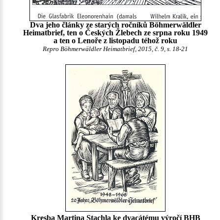
Dva jeho články ze starých ročníků Böhmerwäldler
Heimatbrief, ten o Českých Žlebech ze srpna roku 1949
a ten o Lenoře z listopadu téhož roku
Repro Böhmerwäldler Heimatbrief, 2015, č. 9, s. 18-21
Kresba Martina Stachla ke dvacátému výročí BHB