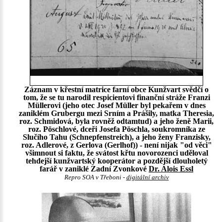
Záznam v křestní matrice farní obce Kunžvart svědčí o
tom, že se tu narodil respicientovi finanční stráže Franzi
Müllerovi (jeho otec Josef Müller byl pekařem v dnes
zaniklém Grubergu mezi Srním a Prášily, matka Theresia,
roz. Schmidová, byla rovněž odtamtud) a jeho ženě Marii,
roz. Pöschlové, dceři Josefa Pöschla, soukromníka ze
Slučího Tahu (Schnepfenstreich), a jeho ženy Franzisky,
roz. Adlerové, z Gerlova (Gerlhof)) - není nijak "od věci"
všimnout si faktu, že svátost křtu novorozenci uděloval
tehdejší kunžvartský kooperátor a pozdější dlouholetý
farář v zaniklé Zadní Zvonkové
Dr. Alois Essl
Repro SOA v Třeboni -
digitální archiv