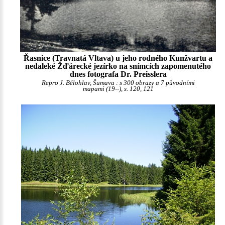
Řasnice (Travnatá Vltava) u jeho rodného Kunžvartu a
nedaleké Žďárecké jezírko na snímcích zapomenutého
dnes fotografa Dr. Preisslera
Repro J. Bělohlav, Šumava : s 300 obrazy a 7 původními
mapami (19--), s. 120, 121