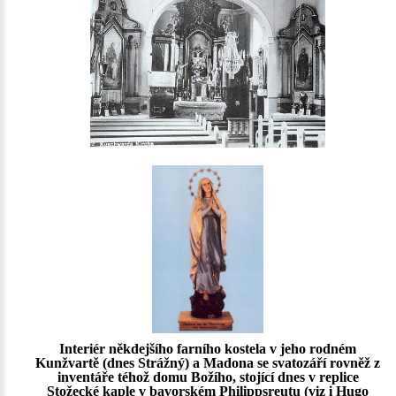
Interiér někdejšího farního kostela v jeho rodném
Kunžvartě (dnes Strážný) a Madona se svatozáří rovněž z
inventáře téhož domu Božího, stojící dnes v replice
Stožecké kaple v bavorském Philippsreutu (viz i
Hugo