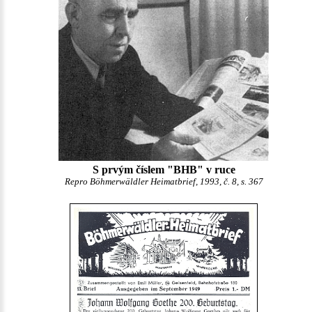
S prvým číslem "BHB" v ruce
Repro Böhmerwäldler Heimatbrief, 1993, č. 8, s. 367