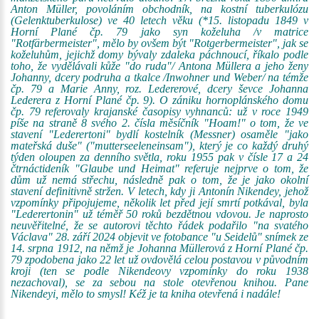
Anton Müller, povoláním obchodník, na kostní tuberkulózu
(Gelenktuberkulose) ve 40 letech věku (*15. listopadu 1849 v
Horní Plané čp. 79 jako syn koželuha /v matrice
"Rotfärbermeister", mělo by ovšem být "Rotgerbermeister", jak se
koželuhům, jejichž domy bývaly zdaleka páchnoucí, říkalo podle
toho, že vydělávali kůže "do ruda"/ Antona Müllera a jeho ženy
Johanny, dcery podruha a tkalce /Inwohner und Weber/ na témže
čp. 79 a Marie Anny, roz. Ledererové, dcery ševce Johanna
Lederera z Horní Plané čp. 9). O zániku hornoplánského domu
čp. 79 referovaly krajanské časopisy vyhnanců: už v roce 1949
píše na straně 8 svého 2. čísla měsíčník "Hoam!" o tom, že ve
stavení "Lederertoni" bydlí kostelník (Messner) osaměle "jako
mateřská duše" ("mutterseeleneinsam"), který je co každý druhý
týden oloupen za denního světla, roku 1955 pak v čísle 17 a 24
čtrnáctideník "Glaube und Heimat" referuje nejprve o tom, že
dům už nemá střechu, následně pak o tom, že je jako okolní
stavení definitivně stržen. V letech, kdy ji Antonín Nikendey, jehož
vzpomínky připojujeme, několik let před její smrtí potkával, byla
"Lederertonin" už téměř 50 roků bezdětnou vdovou. Je naprosto
neuvěřitelné, že se autorovi těchto řádek podařilo "na svatého
Václava" 28. září 2024 objevit ve fotobance "u Seidelů" snímek ze
14. srpna 1912, na němž je Johanna Müllerová z Horní Plané čp.
79 zpodobena jako 22 let už ovdovělá celou postavou v původním
kroji (ten se podle Nikendeovy vzpomínky do roku 1938
nezachoval), se za sebou na stole otevřenou knihou. Pane
Nikendeyi, mělo to smysl! Kéž je ta kniha otevřená i nadále!