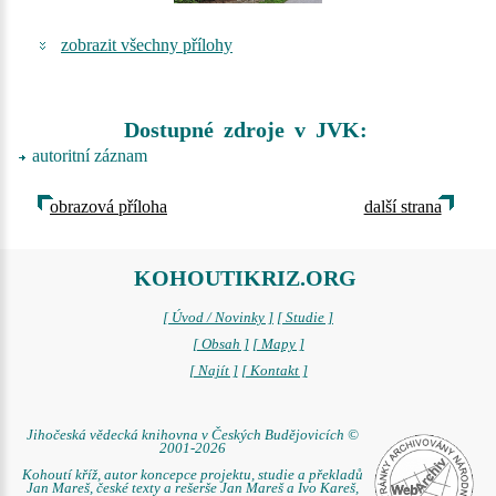
zobrazit všechny přílohy
Dostupné zdroje v JVK:
autoritní záznam
obrazová příloha
další strana
KOHOUTIKRIZ.ORG
[ Úvod / Novinky ]
[ Studie ]
[ Obsah ]
[ Mapy ]
[ Najít ]
[ Kontakt ]
Jihočeská vědecká knihovna v Českých Budějovicích ©
2001-2026
Kohoutí kříž, autor koncepce projektu, studie a překladů
Jan Mareš, české texty a rešerše Jan Mareš a Ivo Kareš,