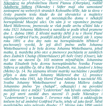
Nikendeye
na předválečnou Horní Planou (Oberplan), rodiště
Adalberta Stiftera
(Nikendey i Stifter mají oba samostané
zastoupení na webových stranách Kohoutího kříže, kde ta slova v
česky psaném textu klade do úst obyvatelce a majitelce
(Hauseigentümerin) dnes už neexistujícího domu v někdejší
hornoplánské Musejní ulici. On sám ji ve vzpomínce jmenuje
Marií Müllerovou, jmenovala se však podle archu sčítání lidu z
roku 1921 Johanna Müllerová a narodila se podle téhož pramene
dne 1. dubna 1860. Z křestní matriky (křtil ji tu v Horní Plané
kaplan Gottfried Fuchs, pozdější zdejší farář, zesnulý zde 3. srpna
roku 1891 a dva dny nato na hornoplánském hřbitově i
pochovaný) vysvítá, že její dívčí jméno znělo Johanna
Winkelbauerová a že byla dcerou Johanna Winkelbauera, jehož
matka, tj. manželka jeho otce a jmenovce pocházela ze zaniklých
dnes Zadních Chalup (Hinterhäuser) při hoře Ostrý (Osser), kde
byl otec na stavení čp. 103 mistrem mlynářským. Johannina
matka Elisabeth byla dcerou hornoplánského řezníka Franze
Stiftera ze zdejšího čp. 68 a Marie Elisabeth, roz. Jandové z Jelma
(Melm) čp. 14. Na záznamu křestní matriky nacházíme i pozdější
přípis o datu úmrtí Johanny Müllerové dne 12. prosince
válečného roku 1941, kdy Horní Planá náležela k nacistické říši.
Svatba Johanny Winkelbauerové a Antona Müllera (odtud
Johannino jméno "po chalupě", odkazující i na povolání
manželova otce a znějící "Lederertoni" /tak bývalo označováno i
po její smrti zaniklé dnes stavení/ či podle Nikendeye i
"Lederertonin") se konala 7. července roku 1885 a oddávajícím
knězem byl už zmíněný Gottfried Fuchs, tehdy už jako farář. Štěstí
manželského páru netrvalo dlouho: 17. března roku 1890 umírá