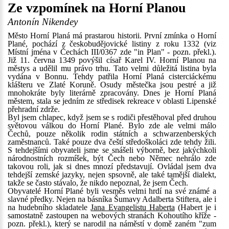
Ze vzpomínek na Horní Planou
Antonín Nikendey
Město Horní Planá má prastarou historii. První zmínka o Horní
Plané, pochází z českobudějovické listiny z roku 1332 (viz
Místní jména v Čechách III/0367 zde "in Plan" - pozn. překl.).
Již 11. června 1349 povýšil císař Karel IV. Horní Planou na
městys a udělil mu právo trhu. Tato velmi důležitá listina byla
vydána v Bonnu. Tehdy patřila Horní Planá cisterciáckému
klášteru ve Zlaté Koruně. Osudy městečka jsou pestré a již
mnohokráte byly literárně zpracovány. Dnes je Horní Planá
městem, stala se jedním ze středisek rekreace v oblasti Lipenské
přehradní zdrže.
Byl jsem chlapec, když jsem se s rodiči přestěhoval před druhou
světovou válkou do Horní Plané. Bylo zde ale velmi málo
Čechů, pouze několik rodin státních a schwarzenberských
zaměstnanců. Také pouze dva čeští středoškoláci zde tehdy žili.
S tehdejšími obyvateli jsme se snášeli výborně, bez jakýchkoli
národnostních rozmíšek, být Čech nebo Němec nehrálo zde
takovou roli, jak si dnes mnozí představují. Ovládal jsem dva
tehdejší zemské jazyky, nejen spsovně, ale také tamější dialekt,
takže se často stávalo, že nikdo nepoznal, že jsem Čech.
Obyvatelé Horní Plané byli vesměs velmi hrdí na své známé a
slavné předky. Nejen na básníka Šumavy Adalberta Stiftera, ale i
na hudebního skladatele
Jana Evangelistu Haberta
(Habert je i
samostatně zastoupen na webových stranách Kohoutího kříže -
pozn. překl.), který se narodil na náměstí v domě zaném "zum