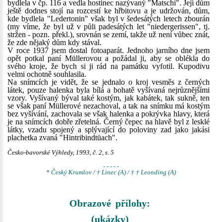
bydlela v čp. 116 a vedla hostinec nazývaný "Matschi". Její dům
ještě dodnes stojí na rozcestí ke hřbitovu a je udržován, dům,
kde bydlela "Ledertonin" však byl v šedesátých letech zbourán
(my víme, že byl už v půli padesátých let "niedergerissen", tj.
stržen - pozn. překl.), srovnán se zemí, takže už není vůbec znát,
že zde nějaký dům kdy stával.
V roce 1937 jsem dostal fotoaparát. Jednoho jarního dne jsem
opět potkal paní Müllerovou a požádal ji, aby se oblékla do
svého kroje, že bych si ji rád na památku vyfotil. Kupodivu
velmi ochotně souhlasila.
Na snímcích je vidět, že se jednalo o kroj vesměs z černých
látek, pouze halenka byla bílá a bohatě vyšívaná nejrůznějšími
vzory. Vyšívaný býval také kostým, jak kabátek, tak sukně, ten
se však paní Müllerové nezachoval, a tak na snímku má kostým
bez vyšívání, zachovala se však halenka a pokrývka hlavy, která
je na snímcích dobře zřetelná. Černý čepec na hlavě byl z lesklé
látky, vzadu spojený a splývající do poloviny zad jako jakási
plachetka zvaná "Hintribindtüach".
Česko-bavorské Výhledy, 1993, č. 2, s. 5
- - - - -
* Český Krumlov / † Linec (A) / † † Leonding (A)
Obrazové přílohy:
(ukázky)