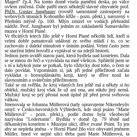
Magerl" čp.4. Na tomto domě visela pamětní deska, po válce
ovšem zničená. Dále patřil mezi někdejší slavné obyvatele prof.
PhDr. Gustav Jungbauer
(rovněž samostatně zastoupený na
webových stranách Kohoutího kříže - pozn. překl.), narozený v
Předním mlýně čp. 100. Mlýn zmizel ve vodách přehradní
nádrže. Prof. Jungbauer byl jedním ze zakladatelů Šumavského
muzea v Horní Plané.
Ve třicátých letech žilo ještě v Horní Plané několik lidí, kteří si
velmi dobře pamatovali události ze svého mládí i to, co se
zachovalo z daleké minulosti v ústním podání. Velmi často jsem
se starými lidmi hovořil a vyptával se na zdejší historii.
Jednou jsem uviděl starou paní, která bydlela nad kostelem. Dala
se se mnou do řeči a vyzvídala na mně všelicos. Spřátelil jsem se
s ní a kdykoli jsme se potkali, bylo vždycky dost toho, o čem se
dalo povídat. Vzpomínám si, jak při jedné příležitosti začala
vykládat o hornoplánském kroji, který se dříve nosil ke
slavnostním a svátečním příležitostem.
Také se mi svěřila, že kroj vdaných žen ještě má a někdy si ho
obléká, mužský kroj však že už ani ona, ani nikdo jiný nemá.
Mužský kroj se prý přestal nosit úplně již před první světovou
válkou.
Jmenovala se Johanna Müllerová (tady opravujeme Nikendeyův
omyl: v Česko-bavorských Výhledech, kde stojí psáno "Marie
Müllerová" - pozn. překl.), podle domu byla všeobecně
nazývána "Ledertonin". Bydlila v domě čp. 79 těsně nad
děkanským kostelem v Muzejní ulici, dříve zvané Point. To jen
aby se nepletla jména - v Horní Plané žilo více obyvatel jménem
Müller, hned ve stejné ulici třeba paní Marie Müllerová, ta