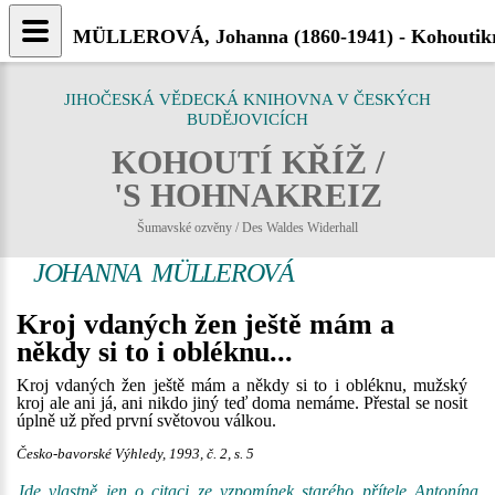
MÜLLEROVÁ, Johanna (1860-1941) - Kohoutikr
JIHOČESKÁ VĚDECKÁ KNIHOVNA V ČESKÝCH
BUDĚJOVICÍCH
KOHOUTÍ KŘÍŽ /
'S HOHNAKREIZ
Šumavské ozvěny / Des Waldes Widerhall
JOHANNA MÜLLEROVÁ
Kroj vdaných žen ještě mám a
někdy si to i obléknu...
Kroj vdaných žen ještě mám a někdy si to i obléknu, mužský
kroj ale ani já, ani nikdo jiný teď doma nemáme. Přestal se nosit
úplně už před první světovou válkou.
Česko-bavorské Výhledy, 1993, č. 2, s. 5
Jde vlastně jen o citaci ze vzpomínek starého přítele
Antonína