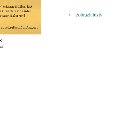
zobrazit texty
k
ge