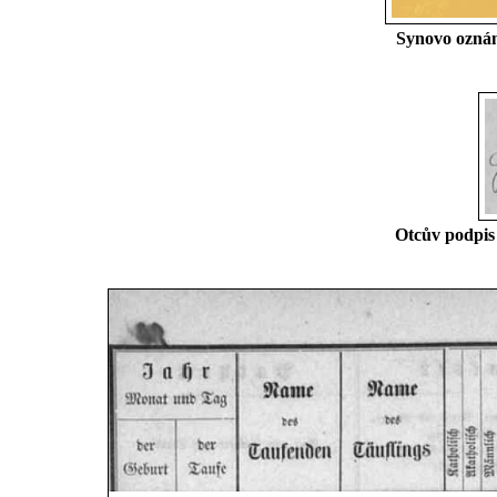
Synovo oznám
Otcův podpis 