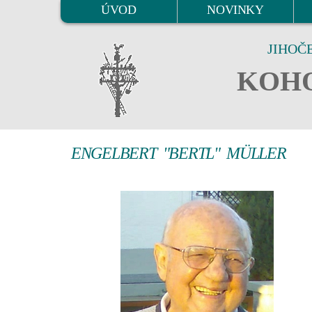
ÚVOD
NOVINKY
JIHOČ
KOHO
ENGELBERT "BERTL" MÜLLER