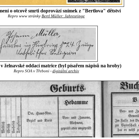
ení o otcově smrti doprovází snímek z "Bertlova" dětství
Repro www stránky
Bertl Müller: Jahresringe
v želnavské oddací matrice (byl písařem nápisů na hroby)
Repro SOA v Třeboni -
digitální archiv