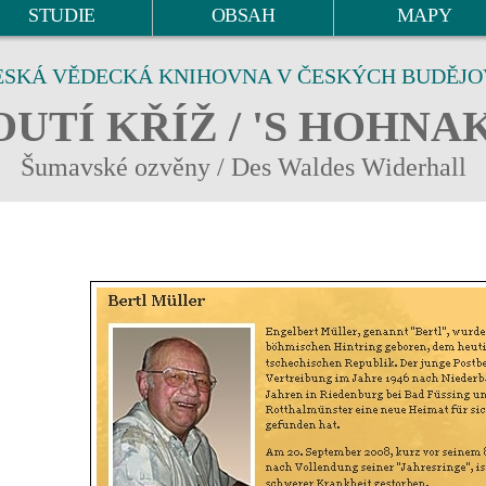
STUDIE
OBSAH
MAPY
ESKÁ VĚDECKÁ KNIHOVNA V ČESKÝCH BUDĚJO
UTÍ KŘÍŽ / 'S HOHNA
Šumavské ozvěny / Des Waldes Widerhall