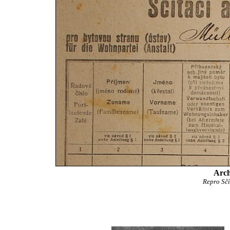
Arch
Repro Sčí