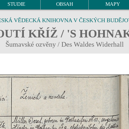
STUDIE
OBSAH
MAPY
ESKÁ VĚDECKÁ KNIHOVNA V ČESKÝCH BUDĚJO
UTÍ KŘÍŽ / 'S HOHNA
Šumavské ozvěny / Des Waldes Widerhall