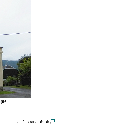
aple
další strana přílohy