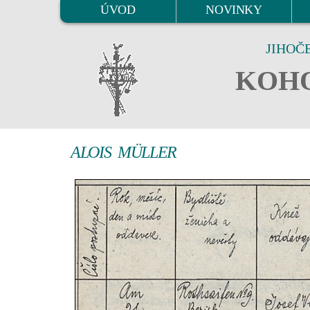
ÚVOD
NOVINKY
JIHOČ
KOHO
ALOIS MÜLLER