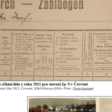
 sčítání lidu z roku 1921 pro stavení čp. 9 v Červené
tání lidu 1921, Červená, SOkA Klatovy (SOA v Plzni -
Porta fontium
)