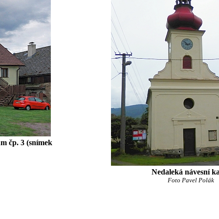
ům čp. 3 (snímek
Nedaleká návesní k
Foto Pavel Polák