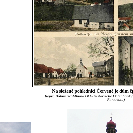
Na složené pohlednici Červené je dům čp
Repro
Böhmerwaldbund OÖ - Historische Datenbank
(
Puchenau)