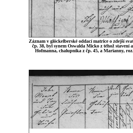
Záznam v glöckelberské oddací matrice o zdejší sva
čp. 38, byl synem Oswalda Micko z téhož stavení a 
Hofmanna, chalupníka z čp. 45, a Marianny, roz. 