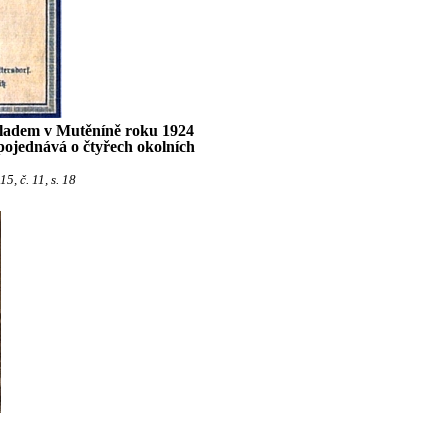
ákladem v Mutěníně roku 1924
 pojednává o čtyřech okolních
, č. 11, s. 18