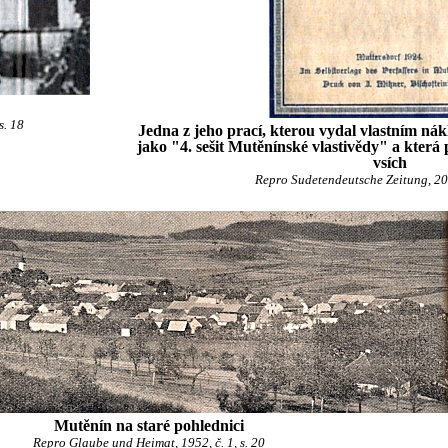
s. 18
Jedna z jeho prací, kterou vydal vlastním n
jako "4. sešit Mutěnínské vlastivědy" a která
vsích
Repro Sudetendeutsche Zeitung, 2015
Mutěnín na staré pohlednici
Repro Glaube und Heimat, 1952, č. 1, s. 20