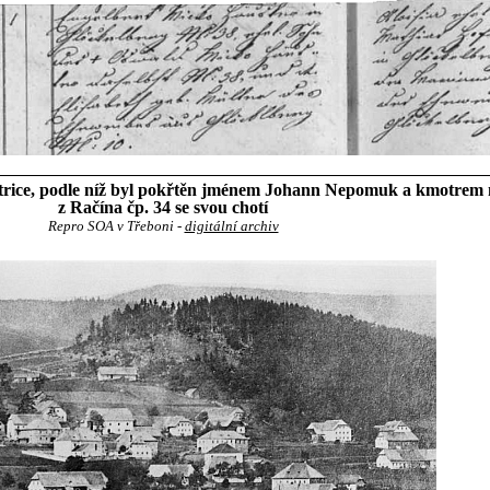
atrice, podle níž byl pokřtěn jménem Johann Nepomuk a kmotrem 
z Račína čp. 34 se svou chotí
Repro SOA v Třeboni -
digitální archiv