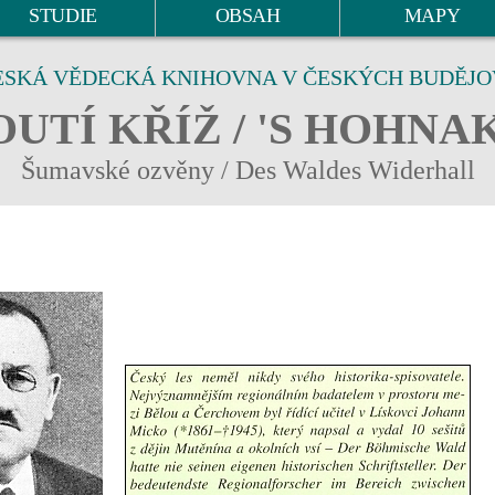
STUDIE
OBSAH
MAPY
ESKÁ VĚDECKÁ KNIHOVNA V ČESKÝCH BUDĚJO
UTÍ KŘÍŽ / 'S HOHNA
Šumavské ozvěny / Des Waldes Widerhall