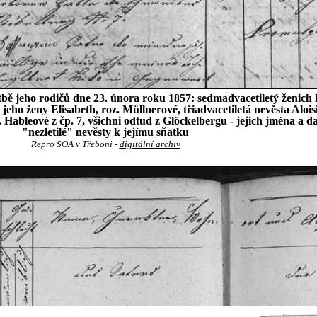
tbě jeho rodičů dne 23. února roku 1857: sedmadvacetiletý ženich
jeho ženy Elisabeth, roz. Müllnerové, třiadvacetiletá nevěsta Aloi
Hableové z čp. 7, všichni odtud z Glöckelbergu - jejich jména a da
"nezletilé" nevěsty k jejímu sňatku
Repro SOA v Třeboni -
digitální archiv