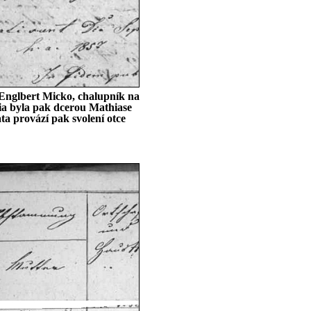
 Englbert Micko, chalupník na
sia byla pak dcerou Mathiase
ta provází pak svolení otce