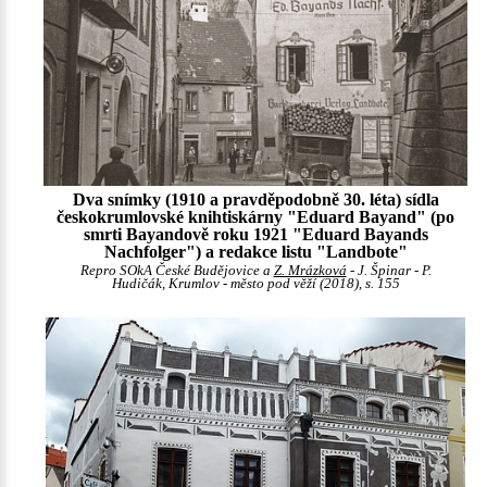
Dva snímky (1910 a pravděpodobně 30. léta) sídla
českokrumlovské knihtiskárny "Eduard Bayand" (po
smrti Bayandově roku 1921 "Eduard Bayands
Nachfolger") a redakce listu "Landbote"
Repro SOkA České Budějovice a
Z. Mrázková
- J. Špinar - P.
Hudičák, Krumlov - město pod věží (2018), s. 155