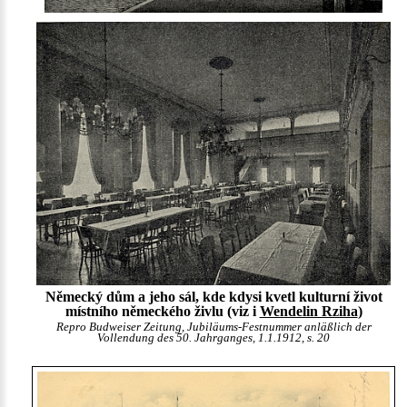
Německý dům a jeho sál, kde kdysi kvetl kulturní život
místního německého živlu (viz i
Wendelin Rziha
)
Repro Budweiser Zeitung, Jubiläums-Festnummer anläßlich der
Vollendung des 50. Jahrganges, 1.1.1912, s. 20