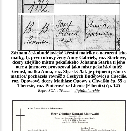
Záznam českobudějovické křestní matriky o narození jeho
matky, tj. první otcovy ženy Anny Gabriely, roz. Starkové,
dcery zdejšího mistra pekařského Johanna Starka (i jeho
otec a jmenovec provozoval jako mistr pekařský tutéž
živnost, matka Anna, roz. Straský /tak je příjmení psáno v
matrice/ pocházela rovněž z Českých Budějovic) a Caecilie,
roz. Opowové, dcery Mathiase Opowy z Chvalšin čp. 55 a
Theresie, roz. Pinterové ze Lhenic (Elhenitz) čp. 145
Repro SOA v Třeboni -
digitální archiv