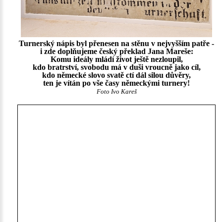
Turnerský nápis byl přenesen na stěnu v nejvyšším patře -
i zde doplňujeme český překlad Jana Mareše:
Komu ideály mládí život ještě nezloupil,
kdo bratrství, svobodu má v duši vroucně jako cíl,
kdo německé slovo svatě ctí dál silou důvěry,
ten je vítán po vše časy německými turnery!
Foto Ivo Kareš