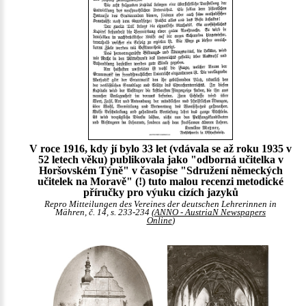
V roce 1916, kdy jí bylo 33 let (vdávala se až roku 1935 v
52 letech věku) publikovala jako "odborná učitelka v
Horšovském Týně" v časopise "Sdružení německých
učitelek na Moravě" (!) tuto malou recenzi metodické
příručky pro výuku cizích jazyků
Repro Mitteilungen des Vereines der deutschen Lehrerinnen in
Mähren, č. 14, s. 233-234 (
ANNO - AustriaN Newspapers
Online
)