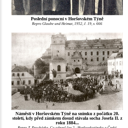
Poslední ponocní v Horšovském Týně
Repro Glaube und Heimat, 1952, č. 19, s. 666
Náměstí v Horšovském Týně na snímku z počátku 20.
století, kdy před zámkem dosud stávala socha Josefa II. z
roku 1884...
Repro Z. Procházka, Co odnesl čas 2 : Horšovskotýnsko a Český