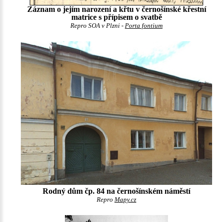
Záznam o jejím narození a křtu v černošínské křestní
matrice s přípisem o svatbě
Repro SOA v Plzni -
Porta fontium
Rodný dům čp. 84 na černošínském náměstí
Repro
Mapy.cz