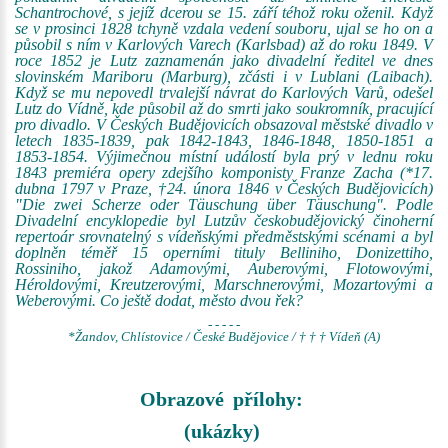
Schantrochové, s jejíž dcerou se 15. září téhož roku oženil. Když
se v prosinci 1828 tchyně vzdala vedení souboru, ujal se ho on a
působil s ním v Karlových Varech (Karlsbad) až do roku 1849. V
roce 1852 je Lutz zaznamenán jako divadelní ředitel ve dnes
slovinském Mariboru (Marburg), zčásti i v Lublani (Laibach).
Když se mu nepovedl trvalejší návrat do Karlových Varů, odešel
Lutz do Vídně, kde působil až do smrti jako soukromník, pracující
pro divadlo. V Českých Budějovicích obsazoval městské divadlo v
letech 1835-1839, pak 1842-1843, 1846-1848, 1850-1851 a
1853-1854. Výjimečnou místní událostí byla prý v lednu roku
1843 premiéra opery zdejšího komponisty Franze Zacha (*17.
dubna 1797 v Praze, †24. února 1846 v Českých Budějovicích)
"Die zwei Scherze oder Täuschung über Täuschung". Podle
Divadelní encyklopedie byl Lutzův českobudějovický činoherní
repertoár srovnatelný s vídeňskými předměstskými scénami a byl
doplněn téměř 15 operními tituly Belliniho, Donizettiho,
Rossiniho, jakož Adamovými, Auberovými, Flotowovými,
Héroldovými, Kreutzerovými, Marschnerovými, Mozartovými a
Weberovými. Co ještě dodat, město dvou řek?
- - - - -
*Žandov, Chlístovice / České Budějovice / † † † Vídeň (A)
Obrazové přílohy:
(ukázky)