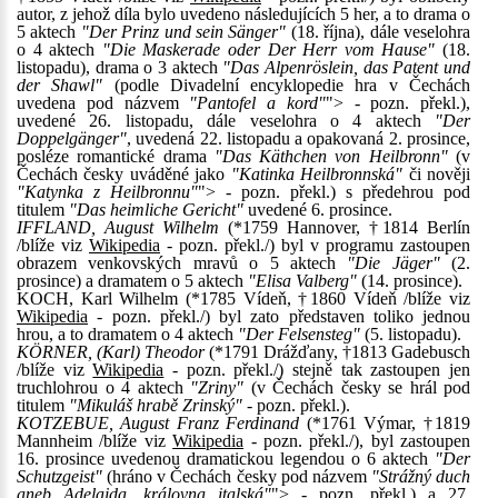
autor, z jehož díla bylo uvedeno následujících 5 her, a to drama o
5 aktech
"Der Prinz und sein Sänger"
(18. října), dále veselohra
o 4 aktech
"Die Maskerade oder Der Herr vom Hause"
(18.
listopadu), drama o 3 aktech
"Das Alpenröslein, das Patent und
der Shawl"
(podle Divadelní encyklopedie hra v Čechách
uvedena pod názvem
"Pantofel a kord"
"> - pozn. překl.),
uvedené 26. listopadu, dále veselohra o 4 aktech
"Der
Doppelgänger"
, uvedená 22. listopadu a opakovaná 2. prosince,
posléze romantické drama
"Das Käthchen von Heilbronn"
(v
Čechách česky uváděné jako
"Katinka Heilbronnská"
či nověji
"Katynka z Heilbronnu"
"> - pozn. překl.) s předehrou pod
titulem
"Das heimliche Gericht"
uvedené 6. prosince.
IFFLAND, August Wilhelm
(*1759 Hannover, †1814 Berlín
/blíže viz
Wikipedia
- pozn. překl./) byl v programu zastoupen
obrazem venkovských mravů o 5 aktech
"Die Jäger"
(2.
prosince) a dramatem o 5 aktech
"Elisa Valberg"
(14. prosince).
KOCH, Karl Wilhelm (*1785 Vídeň, †1860 Vídeň /blíže viz
Wikipedia
- pozn. překl./) byl zato představen toliko jednou
hrou, a to dramatem o 4 aktech
"Der Felsensteg"
(5. listopadu).
KÖRNER, (Karl) Theodor
(*1791 Drážďany, †1813 Gadebusch
/blíže viz
Wikipedia
- pozn. překl./) stejně tak zastoupen jen
truchlohrou o 4 aktech
"Zriny"
(v Čechách česky se hrál pod
titulem
"Mikuláš hrabě Zrinský"
- pozn. překl.).
KOTZEBUE, August Franz Ferdinand
(*1761 Výmar, †1819
Mannheim /blíže viz
Wikipedia
- pozn. překl./), byl zastoupen
16. prosince uvedenou dramatickou legendou o 6 aktech
"Der
Schutzgeist"
(hráno v Čechách česky pod názvem
"Strážný duch
aneb Adelaida, královna italská"
"> - pozn. překl.) a 27.