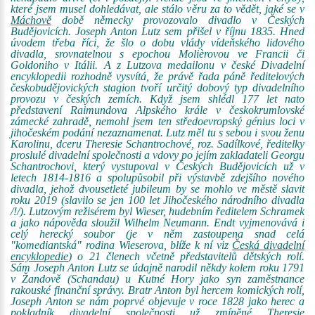
které jsem musel dohledávat, ale stálo věru za to vědět, jaké se v
Máchově
době německy provozovalo divadlo v Českých
Budějovicích. Joseph Anton Lutz sem přišel v říjnu 1835. Hned
úvodem třeba říci, že šlo o dobu vlády vídeňského lidového
divadla, srovnatelnou s epochou Molièrovou ve Francii či
Goldoniho v Itálii. A z Lutzova medailonu v české Divadelní
encyklopedii rozhodně vysvítá, že právě řada páně ředitelových
českobudějovických stagion tvoří určitý dobový typ divadelního
provozu v českých zemích. Když jsem shlédl 177 let nato
představení Raimundova Alpského krále v českokrumlovské
zámecké zahradě, nemohl jsem ten středoevropský génius loci v
jihočeském podání nezaznamenat. Lutz měl tu s sebou i svou ženu
Karolinu, dceru Theresie Schantrochové, roz. Sadílkové, ředitelky
proslulé divadelní společnosti a vdovy po jejím zakladateli Georgu
Schantrochovi, který vystupoval v Českých Budějovicích už v
letech 1814-1816 a spolupůsobil při výstavbě zdejšího nového
divadla, jehož dvousetleté jubileum by se mohlo ve městě slavit
roku 2019 (slavilo se jen 100 let Jihočeského národního divadla
/!/). Lutzovým režisérem byl Wieser, hudebním ředitelem Schramek
a jako nápověda sloužil Wilhelm Neumann. Endt vyjmenovává i
celý herecký soubor (je v něm zastoupena snad celá
"komediantská" rodina Wieserova, blíže k ní viz
Česká divadelní
encyklopedie
) o 21 členech včetně představitelů dětských rolí.
Sám Joseph Anton Lutz se údajně narodil někdy kolem roku 1791
v Žandově (Schandau) u Kutné Hory jako syn zaměstnance
rakouské finanční správy. Bratr Anton byl hercem komických rolí,
Joseph Anton se nám poprvé objevuje v roce 1828 jako herec a
pokladník divadelní společnosti už zmíněné Theresie