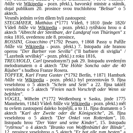
/blíže viz
Wikipedia
- pozn. překl.), bavorský ministr a státník,
dojal publikum 20. prosince svou truchlohrou
"Belisar"
o 5
aktech.
Vesměs jedním svým dílem byli zastoupeni:
STEGMAYER, Matthäus
(*1771 Vídeň, †1810 /jinde 1820/
Vídeň /blíže viz
Wikipedia
- pozn. překl.) rytířskou hrou o 4
aktech
"Albrecht der Streitbare, der Landgraf von Thüringen"
z
roku 1816, uvedenou zde 8. prosince,
ROSSINI, Gioacchino
(*1792 Pesaro, †1868 Passy u Paříže
/blíže viz
Wikipedia
- pozn. překl.) 7. listopadu zde hranou
operou
"Der Barbier von Sevilla"
("Il barbiere di siviglia" /
"Lazebník sevillský" - pozn. překl.) z roku 1816,
TREUHOLD, Carl
(pseudonym?) pak 29. listopadu uvedeným
melodramatem o 4 aktech
"Die Höhle Soncha oder die 40
Räuber"
s hudbou Franze Rosera.
TÖPFER, Karl Franz Gustav
(*1792 Berlín, †1871 Hamburk
/blíže viz
Wikipedia
- pozn. překl.) byl prezentován 9. října
veselohrou o 5 aktech
"Schein und Sein"
a 22. října taktéž
veselohrou o 5 aktech
"Freien nach Vorschrift oder Wenn sie
befehlen"
.
VOGEL, Wilhelm
(*1772 Weißenburg v Sasku, jinde 1775
Mannheim, †1843 Vídeň /blíže viz
Wikipedia
- pozn. překl.) měl
tu ovšem zastoupení daleko hojnější, a to 11. října dramatem o 5
aktech
"Karl der Zweite oder die Königseiche"
, 26. října
veselohrou o 5 aktech
"Der Onkel von Rotterdam"
, 10.
listopadu hrou
"Der Vater und seine Kinder"
, 15. listopadu
"rytírnou"
o 4 aktech
"Branko von Wolffenbüttel der Blinde"
,
12. prosince veselohrou o 5 aktech
"Er hat alle zum besten"
a