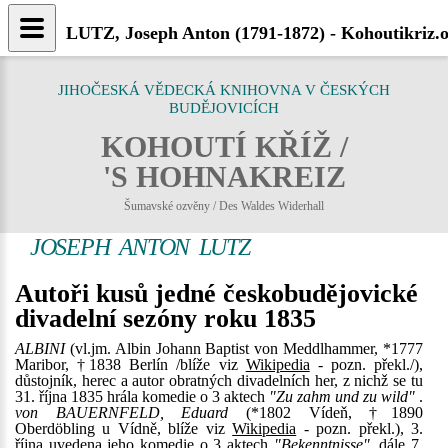
LUTZ, Joseph Anton (1791-1872) - Kohoutikriz.
JIHOČESKÁ VĚDECKÁ KNIHOVNA V ČESKÝCH
BUDĚJOVICÍCH
KOHOUTÍ KŘÍŽ /
'S HOHNAKREIZ
Šumavské ozvěny / Des Waldes Widerhall
JOSEPH ANTON LUTZ
Autoři kusů jedné českobudějovické
divadelní sezóny roku 1835
ALBINI
(vl.jm. Albin Johann Baptist von Meddlhammer, *1777
Maribor, †1838 Berlín /blíže viz
Wikipedia
- pozn. překl./),
důstojník, herec a autor obratných divadelních her, z nichž se tu
31. října 1835 hrála komedie o 3 aktech
"Zu zahm und zu wild"
.
von BAUERNFELD, Eduard
(*1802 Vídeň, †1890
Oberdöbling u Vídně, blíže viz
Wikipedia
- pozn. překl.), 3.
října uvedena jeho komedie o 3 aktech
"Bekenntnisse"
, dále 7.