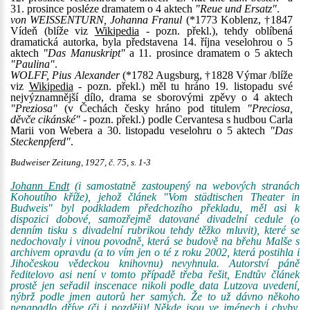
31. prosince posléze dramatem o 4 aktech
"Reue und Ersatz"
.
von WEISSENTURN, Johanna Franul
(*1773 Koblenz, †1847
Vídeň (blíže viz
Wikipedia
- pozn. překl.), tehdy oblíbená
dramatická autorka, byla představena 14. října veselohrou o 5
aktech
"Das Manuskript"
a 11. prosince dramatem o 5 aktech
"Paulina"
.
WOLFF, Pius Alexander
(*1782 Augsburg, †1828 Výmar /blíže
viz
Wikipedia
- pozn. překl.) měl tu hráno 19. listopadu své
nejvýznamnější dílo, drama se sborovými zpěvy o 4 aktech
"Preziosa"
(v Čechách česky hráno pod titulem
"Preciosa,
děvče cikánské"
- pozn. překl.) podle Cervantesa s hudbou Carla
Marii von Webera a 30. listopadu veselohru o 5 aktech
"Das
Steckenpferd"
.
Budweiser Zeitung, 1927, č. 75, s. 1-3
Johann Endt
(i samostatně zastoupený na webových stranách
Kohoutího kříže), jehož článek "Vom städtischen Theater in
Budweis" byl podkladem předchozího překladu, měl asi k
dispozici dobové, samozřejmě datované divadelní cedule (o
denním tisku s divadelní rubrikou tehdy těžko mluvit), které se
nedochovaly i vinou povodně, která se budově na břehu Malše s
archivem opravdu (a to vím jen o té z roku 2002, která postihla i
Jihočeskou vědeckou knihovnu) nevyhnula. Autorství páně
ředitelovo asi není v tomto případě třeba řešit, Endtův článek
prostě jen seřadil inscenace nikoli podle data Lutzova uvedení,
nýbrž podle jmen autorů her samých. Že to už dávno někoho
nenapadlo dříve (či i později)! Někde jsou ve jménech i chyby,