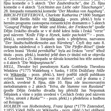
října komedie o 5 aktech
"Der Zauberdrache"
, dne 25. října
komedie o 4 aktech
"Leichtsinn aus Liebe oder Täuschungen"
,
28. listopadu romantická komedie
"Der Musikus von Augsburg"
.
BIRCH-PFEIFFEROVÁ, Charlotte Katharina
(*1800 Stuttgart
- †1868 Berlín /blíže viz
Wikipedia
- pozn. překl./) byla v
herním programu zastoupena romantickým dramatem o 5 aktech
"Gaugraf Philipp der Wilde und Hinko, der Freiknecht"
(podle
Dějin českého divadla se v té době kdesi hrála i česká
"verze"
pod názvem
"Kníže Filip a Hynek, katův pacholek"
"> - pozn.
překl.), uvedeným 4. listopadu spolu s předehrou, nazvanou
"Der Stadtschultheißensohn aus Nürnberg"
. Čtyři dny nato 8.
listopadu následoval o 5 aktech kus
"Die Pfeffer-Rösel"
(jinde
ovšem hraná
"Hezká perníkářka"
byla asi českou
"verzí"
téhož
titulu - pozn. překl.), hratelný ještě dnes (v titulní roli se objevila
sl. Gnedová) a 25. listopadu se dávala kouzelná hra téže autorky
o 4 aktech
"Die Walpurgisnacht"
.
HELL, Theodor
byl pseudonym Karla Gottfrieda Theodora
Winklera (*1775 Waldeburg v Sasku, †1856 Drážďany /blíže
viz
Wikipedia
- pozn. překl./), který potěšil zdejší publikum
svými hrami
"Die Königin von 16 Jahren"
, což je drama o 2
aktech, uvedené 8. října, dále 10. října zde inscenovaným
melodramatem o 2 aktech
"Yelva, die Stumme von Russland"
(podle Dějin českého divadla hru přeložil Jan Nepomuk
Štěpánek a víme o jejím uvedení v Čechách česky pod názvem
"Jelva, sirotek z Ruska"
"> - pozn. překl.) s předehrou a hudbou
od Reisigera.
HOLBEIN von Holbeinsberg, Franz Ignaz
(*1779 Zistersdorf,
†1855 Vídeň /blíže viz
Wikipedia
- pozn. překl./) byl oblíbený