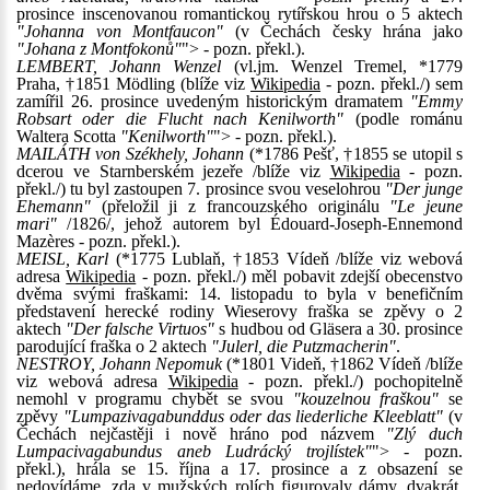
prosince inscenovanou romantickou rytířskou hrou o 5 aktech
"Johanna von Montfaucon"
(v Čechách česky hrána jako
"Johana z Montfokonů"
"> - pozn. překl.).
LEMBERT, Johann Wenzel
(vl.jm. Wenzel Tremel, *1779
Praha, †1851 Mödling (blíže viz
Wikipedia
- pozn. překl./) sem
zamířil 26. prosince uvedeným historickým dramatem
"Emmy
Robsart oder die Flucht nach Kenilworth"
(podle románu
Waltera Scotta
"Kenilworth"
"> - pozn. překl.).
MAILÁTH von Székhely, Johann
(*1786 Pešť, †1855 se utopil s
dcerou ve Starnberském jezeře /blíže viz
Wikipedia
- pozn.
překl./) tu byl zastoupen 7. prosince svou veselohrou
"Der junge
Ehemann"
(přeložil ji z francouzského originálu
"Le jeune
mari"
/1826/, jehož autorem byl Édouard-Joseph-Ennemond
Mazères - pozn. překl.).
MEISL, Karl
(*1775 Lublaň, †1853 Vídeň /blíže viz webová
adresa
Wikipedia
- pozn. překl./) měl pobavit zdejší obecenstvo
dvěma svými fraškami: 14. listopadu to byla v benefičním
představení herecké rodiny Wieserovy fraška se zpěvy o 2
aktech
"Der falsche Virtuos"
s hudbou od Gläsera a 30. prosince
parodující fraška o 2 aktech
"Julerl, die Putzmacherin"
.
NESTROY, Johann Nepomuk
(*1801 Videň, †1862 Vídeň /blíže
viz webová adresa
Wikipedia
- pozn. překl./) pochopitelně
nemohl v programu chybět se svou
"kouzelnou fraškou"
se
zpěvy
"Lumpazivagabunddus oder das liederliche Kleeblatt"
(v
Čechách nejčastěji i nově hráno pod názvem
"Zlý duch
Lumpacivagabundus aneb Ludrácký trojlístek"
"> - pozn.
překl.), hrála se 15. října a 17. prosince a z obsazení se
nedovídáme, zda v mužských rolích figurovaly dámy, dvakrát,