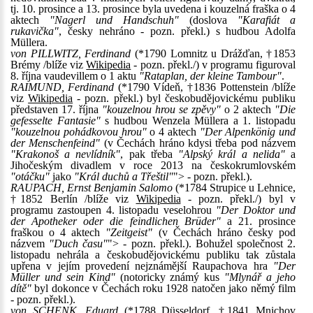
tj. 10. prosince a 13. prosince byla uvedena i kouzelná fraška o 4
aktech
"Nagerl und Handschuh"
(doslova
"Karafiát a
rukavička"
, česky nehráno - pozn. překl.) s hudbou Adolfa
Müllera.
von PILLWITZ, Ferdinand
(*1790 Lomnitz u Drážďan, †1853
Brémy /blíže viz
Wikipedia
- pozn. překl./) v programu figuroval
8. října vaudevillem o 1 aktu
"Rataplan, der kleine Tambour"
.
RAIMUND, Ferdinand
(*1790 Vídeň, †1836 Pottenstein /blíže
viz
Wikipedia
- pozn. překl.) byl českobudějovickému publiku
představen 17. října
"kouzelnou hrou se zpěvy"
o 2 aktech
"Die
gefesselte Fantasie"
s hudbou Wenzela Müllera a 1. listopadu
"kouzelnou pohádkovou hrou"
o 4 aktech
"Der Alpenkönig und
der Menschenfeind"
(v Čechách hráno kdysi třeba pod názvem
"Krakonoš a nevlídník"
, pak třeba
"Alpský král a nelida"
a
Jihočeským divadlem v roce 2013 na českokrumlovském
"otáčku"
jako
"Král duchů a Třeštil"
"> - pozn. překl.).
RAUPACH, Ernst Benjamin Salomo
(*1784 Strupice u Lehnice,
†1852 Berlín /blíže viz
Wikipedia
- pozn. překl./) byl v
programu zastoupen 4. listopadu veselohrou
"Der Doktor und
der Apotheker oder die feindlichen Brüder"
a 21. prosince
fraškou o 4 aktech
"Zeitgeist"
(v Čechách hráno česky pod
názvem
"Duch času"
"> - pozn. překl.). Bohužel společnost 2.
listopadu nehrála a českobudějovickému publiku tak zůstala
upřena v jejím provedení nejznámější Raupachova hra
"Der
Müller und sein Kind"
(notoricky známý kus
"Mlynář a jeho
dítě"
byl dokonce v Čechách roku 1928 natočen jako němý film
- pozn. překl.).
von SCHENK, Eduard
(*1788 Düsseldorf, †1841 Mnichov