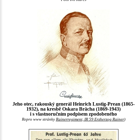
Jeho otec, rakouský generál Heinrich Lustig-Prean (1865-
1932), na kresbě Oskara Brächa (1869-1943)
i s vlastnoručním podpisem zpodobeného
Repro www stránky
Rainerregiment, IR 59 Erzherzog Rainer
)