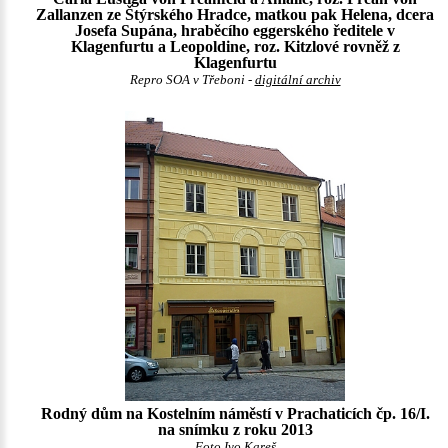
Zallanzen ze Štýrského Hradce, matkou pak Helena, dcera
Josefa Supána, hraběcího eggerského ředitele v
Klagenfurtu a Leopoldine, roz. Kitzlové rovněž z
Klagenfurtu
Repro SOA v Třeboni -
digitální archiv
Rodný dům na Kostelním náměstí v Prachaticích čp. 16/I.
na snímku z roku 2013
Foto Ivo Kareš