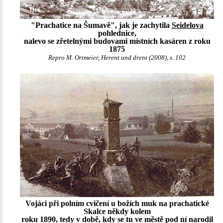
"Prachatice na Šumavě", jak je zachytila
Seidelova
pohlednice,
nalevo se zřetelnými budovami místních kasáren z roku
1875
Repro M. Ortmeier, Herent und drent (2008), s. 102
Vojáci při polním cvičení u božích muk na prachatické
Skalce někdy kolem
roku 1890, tedy v době, kdy se tu ve městě pod ní narodil