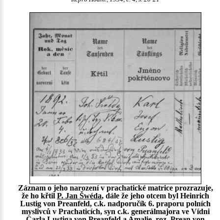
Záznam o jeho narození v prachatické matrice prozrazuje,
že ho křtil
P. Jan Šwéda
, dále že jeho otcem byl Heinrich
Lustig von Preanfeld, c.k. nadporučík 6. praporu polních
myslivců v Prachaticích, syn c.k. generálmajora ve Vídni
Carla Lustiga von Preanfeld a Amalie, roz. Prean von