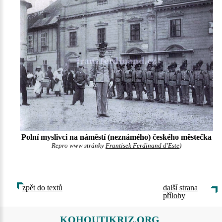
Polní myslivci na náměstí (neznámého) českého městečka
Repro www stránky
Frantisek Ferdinand d'Este
)
zpět do textů
další strana
přílohy
KOHOUTIKRIZ.ORG