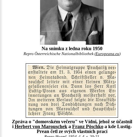
Na snímku z ledna roku 1950
Repro Österreichische Nationalbibliothek (
Europeana.eu
)
Zpráva o "domovském večeru" ve Vídni, jehož se účastnil
i
Herbert von Marouschek
a
Franz Pöschko
a kde Lustig-
Prean četl ze svých vlastních prací
Repro Hoam!, 1954, č. 4, s. 20-21