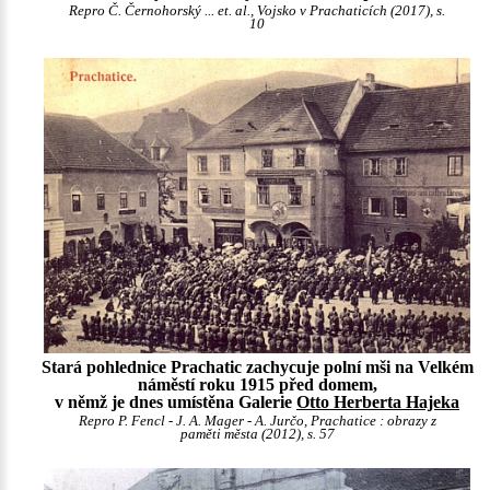
Repro Č. Černohorský ... et. al., Vojsko v Prachaticích (2017), s.
10
Stará pohlednice Prachatic zachycuje polní mši na Velkém
náměstí roku 1915 před domem,
v němž je dnes umístěna Galerie
Otto Herberta Hajeka
Repro P. Fencl - J. A. Mager - A. Jurčo, Prachatice : obrazy z
paměti města (2012), s. 57