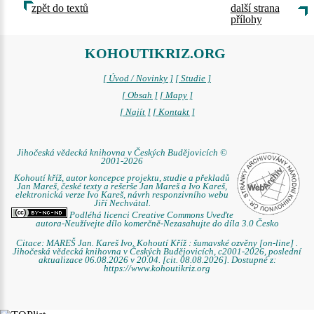
zpět do textů
další strana
přílohy
KOHOUTIKRIZ.ORG
[ Úvod / Novinky ]
[ Studie ]
[ Obsah ]
[ Mapy ]
[ Najít ]
[ Kontakt ]
Jihočeská vědecká knihovna v Českých Budějovicích ©
2001-2026
Kohoutí kříž, autor koncepce projektu, studie a překladů
Jan Mareš, české texty a rešerše Jan Mareš a Ivo Kareš,
elektronická verze Ivo Kareš, návrh responzivního webu
Jiří Nechvátal.
Podléhá licenci Creative Commons Uveďte
autora-Neužívejte dílo komerčně-Nezasahujte do díla 3.0 Česko
Citace: MAREŠ Jan. Kareš Ivo. Kohoutí Kříž : šumavské ozvěny [on-line] .
Jihočeská vědecká knihovna v Českých Budějovicích, c2001-2026, poslední
aktualizace 06.08.2026 v 20.04. [cit. 08.08.2026]. Dostupné z:
https://www.kohoutikriz.org