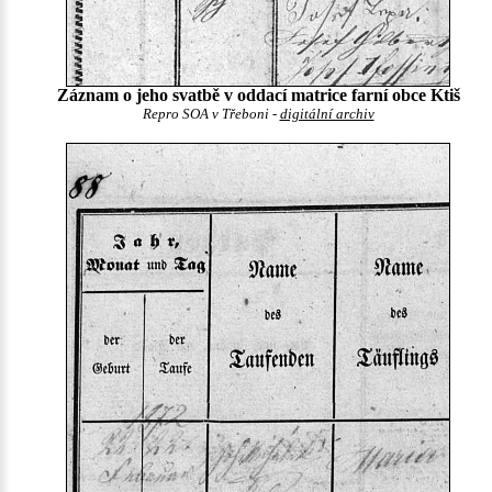
Záznam o jeho svatbě v oddací matrice farní obce Ktiš
Repro SOA v Třeboni -
digitální archiv