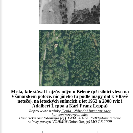
Místa, kde stával Lojzův mlýn u Běleně (při silnici vlevo na
Všímarském potoce, nic jiného tu podle mapy dál k Vltavě
neteče), na leteckých snímcích z let 1952 a 2008 (viz i
Adalbert Leppa
a
Karl Franz Leppa
)
Repro www stránky
Cenia - Národní inventarizace
kontaminovaných míst
Historická ortofotomapa (c) CENIA 2010 a Podkladové letecké
snímky poskytl VGHMÚř Dobruška, (c) MO ČR 2009