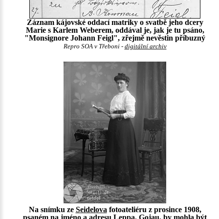
Záznam kájovské oddací matriky o svatbě jeho dcery
Marie s Karlem Weberem, oddával je, jak je tu psáno,
"Monsignore Johann Feigl", zřejmě nevěstin příbuzný
Repro SOA v Třeboni -
digitální archiv
Na snímku ze
Seidelova
fotoateliéru z prosince 1908,
psaném na jméno a adresu Leppa, Gojau, by mohla být