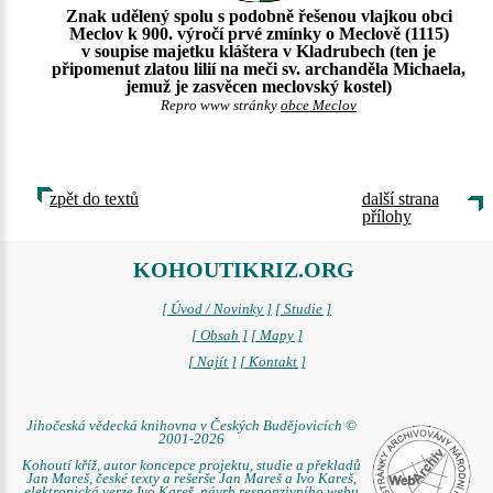
Znak udělený spolu s podobně řešenou vlajkou obci
Meclov k 900. výročí prvé zmínky o Meclově (1115)
v soupise majetku kláštera v Kladrubech (ten je
připomenut zlatou lilií na meči sv. archanděla Michaela,
jemuž je zasvěcen meclovský kostel)
Repro www stránky
obce Meclov
zpět do textů
další strana
přílohy
KOHOUTIKRIZ.ORG
[ Úvod / Novinky ]
[ Studie ]
[ Obsah ]
[ Mapy ]
[ Najít ]
[ Kontakt ]
Jihočeská vědecká knihovna v Českých Budějovicích ©
2001-2026
Kohoutí kříž, autor koncepce projektu, studie a překladů
Jan Mareš, české texty a rešerše Jan Mareš a Ivo Kareš,
elektronická verze Ivo Kareš, návrh responzivního webu