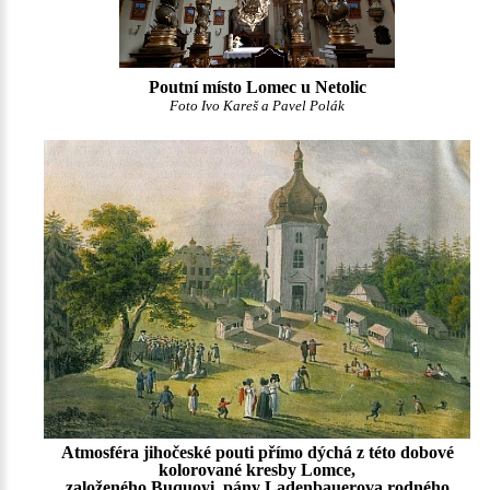
Poutní místo Lomec u Netolic
Foto Ivo Kareš a Pavel Polák
Atmosféra jihočeské pouti přímo dýchá z této dobové
kolorované kresby Lomce,
založeného Buquoyi, pány Ladenbauerova rodného