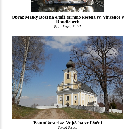
Obraz Matky Boží na oltáři farního kostela sv. Vincence v
Doudlebech
Foto Pavel Polák
Poutní kostel sv. Vojtěcha ve Lštění
Pavel Polák