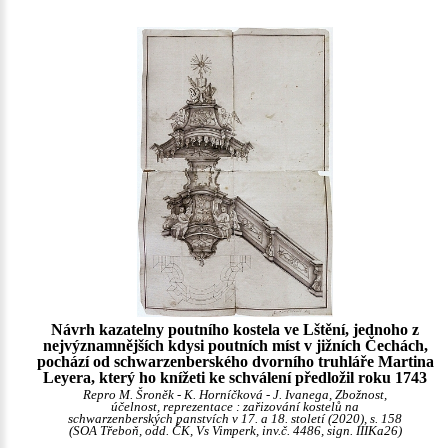
Návrh kazatelny poutního kostela ve Lštění, jednoho z
nejvýznamnějších kdysi poutních míst v jižních Čechách,
pochází od schwarzenberského dvorního truhláře Martina
Leyera, který ho knížeti ke schválení předložil roku 1743
Repro M. Šroněk - K. Horníčková - J. Ivanega, Zbožnost,
účelnost, reprezentace : zařizování kostelů na
schwarzenberských panstvích v 17. a 18. století (2020), s. 158
(SOA Třeboň, odd. ČK, Vs Vimperk, inv.č. 4486, sign. IIIKa26)