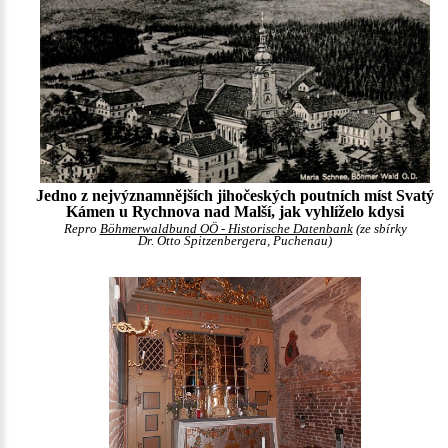
Jedno z nejvýznamnějších jihočeských poutních míst Svatý
Kámen u Rychnova nad Malší, jak vyhlíželo kdysi
Repro
Böhmerwaldbund OÖ - Historische Datenbank
(ze sbírky
Dr. Otto Spitzenbergera, Puchenau)