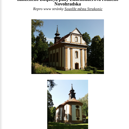
Novohradska
Repro www stránky
Soutěže města Strakonic