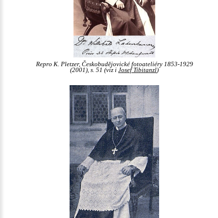
Repro K. Pletzer, Českobudějovické fotoateliéry 1853-1929
(2001), s. 51 (viz i
Josef Tibitanzl
)