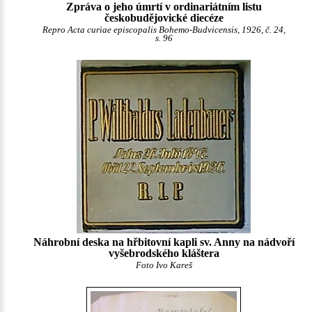
Zpráva o jeho úmrtí v ordinariátním listu
českobudějovické diecéze
Repro Acta curiae episcopalis Bohemo-Budvicensis, 1926, č. 24,
s. 96
Náhrobní deska na hřbitovní kapli sv. Anny na nádvoří
vyšebrodského kláštera
Foto Ivo Kareš