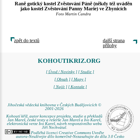
Raně gotický kostel Zvěstování Páně (někdy též uváděn
jako kostel Zvěstování Panny Marie) ve Zbynicích
Foto Martin Candra
zpět do textů
další strana
přílohy
KOHOUTIKRIZ.ORG
[ Úvod / Novinky ]
[ Studie ]
[ Obsah ]
[ Mapy ]
[ Najít ]
[ Kontakt ]
Jihočeská vědecká knihovna v Českých Budějovicích ©
2001-2026
Kohoutí kříž, autor koncepce projektu, studie a překladů
Jan Mareš, české texty a rešerše Jan Mareš a Ivo Kareš,
elektronická verze Ivo Kareš, návrh responzivního webu
Jiří Nechvátal.
Podléhá licenci Creative Commons Uveďte
autora-Neužívejte dílo komerčně-Nezasahujte do díla 3.0 Česko