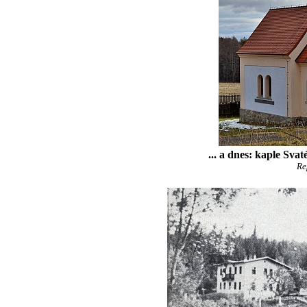
... a dnes: kaple Svat
Re