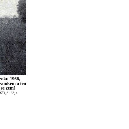
 roku 1968,
zánikem a ten
 se zemí
3, č. 12, s.