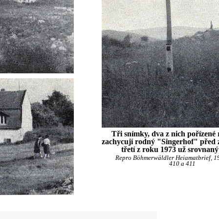
Tři snímky, dva z nich pořízené
zachycují rodný "Singerhof" před 
třetí z roku 1973 už srovnaný
Repro Böhmerwäldler Heiamatbrief, 197
410 a 411