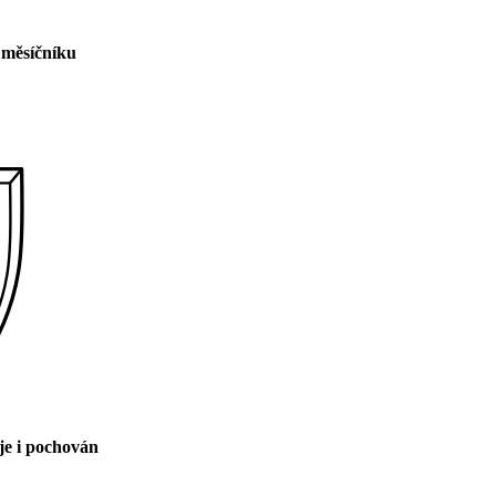
 měsíčníku
je i pochován