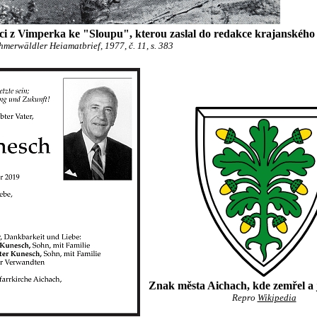
ici z Vimperka ke "Sloupu", kterou zaslal do redakce krajanského
merwäldler Heiamatbrief, 1977, č. 11, s. 383
Znak města Aichach, kde zemřel a 
Repro
Wikipedia