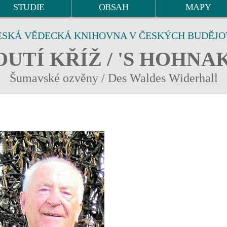
STUDIE
OBSAH
MAPY
ESKÁ VĚDECKÁ KNIHOVNA V ČESKÝCH BUDĚJO
UTÍ KŘÍŽ / 'S HOHNA
Šumavské ozvěny / Des Waldes Widerhall