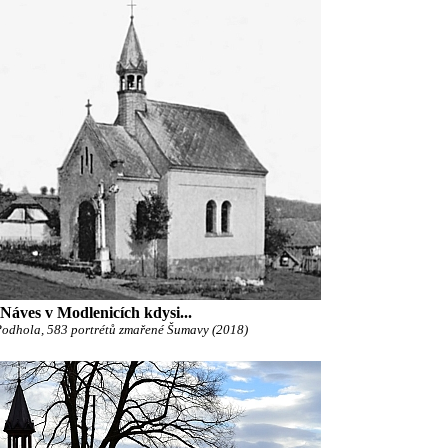
Náves v Modlenicích kdysi...
Podhola, 583 portrétů zmařené Šumavy (2018)