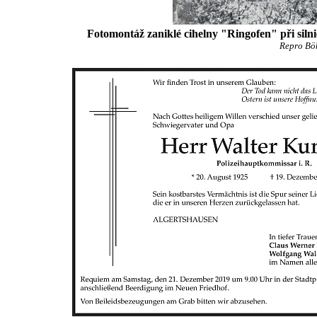
Fotomontáž zaniklé cihelny "Ringofen" při siln
Repro Böh