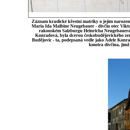
Záznam kraslické křestní matriky o jejím naroze
Maria Ida Malbine Neugebauer - dívčin otec Vikto
rakouském Salzburgu Heinricha Neugebauera a
Konradová, byla dcerou českobudějovického ze
Budějovic - ta, podepsaná vedle jako Adele Konra
kmotra dívčina, jímž