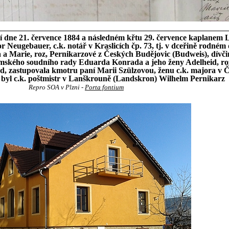
ní dne 21. července 1884 a následném křtu 29. července kaplane
r Neugebauer, c.k. notář v Kraslicích čp. 73, tj. v dceřině rodné
 Marie, roz, Pernikarzové z Českých Budějovic (Budweis), dívči
mského soudního rady Eduarda Konrada a jeho ženy Adelheid, ro
d, zastupovala kmotru paní Marii Szülzovou, ženu c.k. majora v Č
 byl c.k. poštmistr v Lanškrouně (Landskron) Wilhelm Pernikarz
Repro SOA v Plzni -
Porta fontium