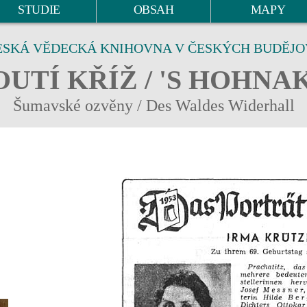
STUDIE
OBSAH
MAPY
ESKÁ VĚDECKÁ KNIHOVNA V ČESKÝCH BUDĚJO
UTÍ KŘÍŽ / 'S HOHNA
Šumavské ozvěny / Des Waldes Widerhall