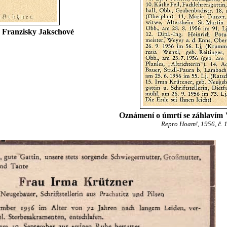
y Franzisky Jakschové
Oznámení o úmrtí se záhlavím 
Repro Hoam!, 1956, č. 1