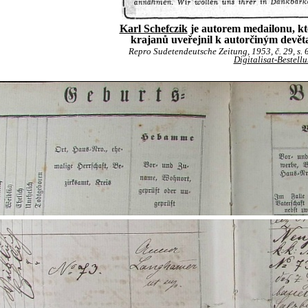
Karl Schefczik
je autorem medailonu, kte
krajanů uveřejnil k autorčiným devě
Repro Sudetendeutsche Zeitung, 1953, č. 29, s. 6
Digitalisat-Bestell