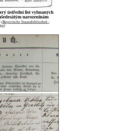
rý ústřední list vyhnaných
tašedesátým narozeninám
 (
Bayerische Staatsbibliothek -
ung
)