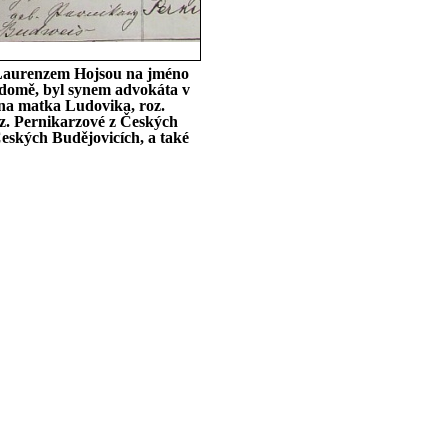
m Laurenzem Hojsou na jméno
m domě, byl synem advokáta v
na matka Ludovika, roz.
z. Pernikarzové z Českých
eských Budějovicích, a také