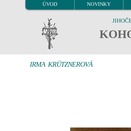
ÚVOD
NOVINKY
JIHOČ
KOHO
IRMA KRÜTZNEROVÁ