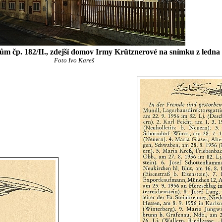
dům čp. 182/II., zdejší domov Irmy Krütznerové na snímku z ledna
Foto Ivo Kareš