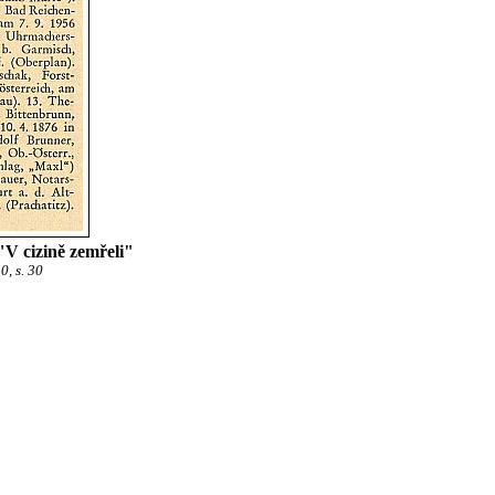
"V cizině zemřeli"
0, s. 30