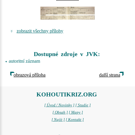
zobrazit všechny přílohy
Dostupné zdroje v JVK:
autoritní záznam
obrazová příloha
další strana
KOHOUTIKRIZ.ORG
[ Úvod / Novinky ]
[ Studie ]
[ Obsah ]
[ Mapy ]
[ Najít ]
[ Kontakt ]