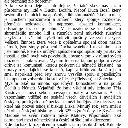
ale přemáhej zlo dobrem!"
A kde se toto děje - a doufejme, že také skrze nás - tam
působíme my lidé v Duchu Božím. Neboť Duch Boží, který
sestoupil o Letnicích na apoštoly a lidi shromážděné kolem nich,
je Duchem porozumění a smíření, který spojuje rozdělené,
přemáhá nedostatek či naprostou absenci komunikace,
odstraňuje to, co je tabu. V Jeruzalémě se o Letnicích
shromáždilo mnoho lidí z různých zemí mluvících různými
jazyky a ti všichni slyšeli mluvit apoštoly ve svém jazyce.
Veškerá činnost, která vede k opětnému spojení obou našich
národů, jsou stopy působení Ducha svatého: I mezi nimi jsou
jistě mnohé, které už určitým způsobem spolupůsobily při stavbě
mostů, a chtěl bych vás povzbudit, abyste v tom - v rámci svých
možností - pokračovali: Myslím třeba na tajnou podporu české
církve za komunistů, kterou poskytovali němečtí křesťané, na
opravy rozpadajících se kostelů, kaplí a hřbitovů. Já sám jsem
směl například před lety znovu vysvětit spolu s plzeňským
biskupem novobarokní kostel v Plesné (Fleissen) na Žatecku.
Myslím také na mnoho společných bohoslužeb a na poutě
Čechů a Němců. Vyjadřují, že jsme všichni údy jednoho Těla
Kristova a mezi sebou navzájem bratry a sestrami. A tak
vzpomínám vděčně na setkání všech dřívějších i nynějších
českých, polských a německých kněží budějovické diecéze, na
které nás pozval tehdejší biskup Liška. Minulý rok jsem směl s
několika českými biskupy slavit 325. výročí úcty ke Krvácející
Madoně ve svém rodném městě Klatovy. Připomínám také
partnerství mezi německými a českými školami a diecézemi.
Kde dochází k rozpolcení a zmatku, tam působí ďábel. Kde ale