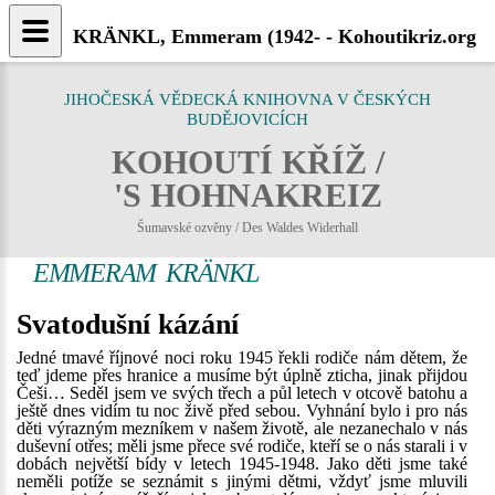
KRÄNKL, Emmeram (1942- - Kohoutikriz.org
JIHOČESKÁ VĚDECKÁ KNIHOVNA V ČESKÝCH
BUDĚJOVICÍCH
KOHOUTÍ KŘÍŽ /
'S HOHNAKREIZ
Šumavské ozvěny / Des Waldes Widerhall
EMMERAM KRÄNKL
Svatodušní kázání
Jedné tmavé říjnové noci roku 1945 řekli rodiče nám dětem, že
teď jdeme přes hranice a musíme být úplně zticha, jinak přijdou
Češi… Seděl jsem ve svých třech a půl letech v otcově batohu a
ještě dnes vidím tu noc živě před sebou. Vyhnání bylo i pro nás
děti výrazným mezníkem v našem životě, ale nezanechalo v nás
duševní otřes; měli jsme přece své rodiče, kteří se o nás starali i v
dobách největší bídy v letech 1945-1948. Jako děti jsme také
neměli potíže se seznámit s jinými dětmi, vždyť jsme mluvili