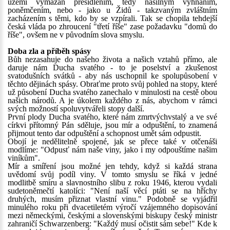
území vymazán přesídlením, tedy násilným vyhnáním,
poněmčením, nebo - jako u Židů - takzvaným zvláštním
zacházením s těmi, kdo by se vzpírali. Tak se chopila tehdejší
česká vláda po zhroucení "třetí říše" zase požadavku "domů do
říše", ovšem ne v původním slova smyslu.
Doba zla a příběh spásy
Bůh nezasahuje do našeho života a našich vztahů přímo, ale
daruje nám Ducha svatého - to je poselství a zkušenost
svatodušních svátků - aby nás uschopnil ke spolupůsobení v
těchto dějinách spásy. Obraťme proto svůj pohled na stopy, které
už působení Ducha svatého zanechalo v minulosti na cestě obou
našich národů. A je úkolem každého z nás, abychom v rámci
svých možností spoluvytvářeli stopy další.
První plody Ducha svatého, které nám zmrtvýchvstalý a ve své
církvi přítomný Pán sděluje, jsou mír a odpuštění, to znamená
přijmout tento dar odpuštění a schopnost umět sám odpustit.
Obojí je nedělitelně spojené, jak se přece také v otčenáši
modlíme: "Odpusť nám naše viny, jako i my odpouštíme našim
viníkům".
Mír a smíření jsou možné jen tehdy, když si každá strana
uvědomí svůj podíl viny. V tomto smyslu se říká v jedné
modlitbě smíru a slavnostního slibu z roku 1946, kterou vydali
sudetoněmečtí katolíci: "Není naší věcí ptáti se na hříchy
druhých, musím přiznat vlastní vinu." Podobně se vyjádřil
minulého roku při dvacetiletém výročí vzájemného dopisování
mezi německými, českými a slovenskými biskupy český ministr
zahraničí Schwarzenberg: "Každý musí očistit sám sebe!" Kde k