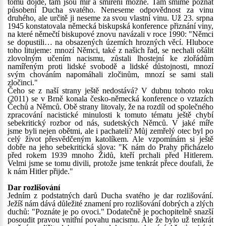
tomu dojde, tam jsou mír a smíření možné. Tam smíme poznat
působení Ducha svatého. Neneseme odpovědnost za vinu
druhého, ale určitě ji neseme za svou vlastní vinu. Už 23. srpna
1945 konstatovala německá biskupská konference přiznání viny,
na které němečtí biskupové znovu navázali v roce 1990: "Němci
se dopustili… na obsazených územích hrozných věcí. Hluboce
toho litujeme: mnozí Němci, také z našich řad, se nechali ošálit
zlovolným učením nacismu, zůstali lhostejní ke zlořádům
namířeným proti lidské svobodě a lidské důstojnosti, mnozí
svým chováním napomáhali zločinům, mnozí se sami stali
zločinci."
Čeho se z naší strany ještě nedostává? V dubnu tohoto roku
(2011) se v Brně konala česko-německá konference o vztazích
Čechů a Němců. Obě strany litovaly, že na rozdíl od společného
zpracování nacistické minulosti k tomuto tématu ještě chybí
sebekritický rozbor od nás, sudetských Němců. V jaké míře
jsme byli nejen obětmi, ale i pachateli? Můj zemřelý otec byl po
celý život přesvědčeným katolíkem. Ale vzpomínám si ještě
dobře na jeho sebekritická slova: "K nám do Prahy přicházelo
před rokem 1939 mnoho Židů, kteří prchali před Hitlerem.
Velmi jsme se tomu divili, protože jsme tenkrát přece doufali, že
k nám Hitler přijde."
Dar rozlišování
Jedním z podstatných darů Ducha svatého je dar rozlišování.
Ježíš nám dává důležité znamení pro rozlišování dobrých a zlých
duchů: "Poznáte je po ovoci." Dodatečně je pochopitelně snazší
posoudit pravou vnitřní povahu nacismu. Ale že bylo už tenkrát