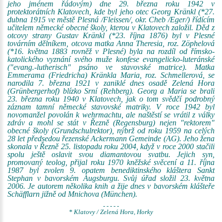
jeho jménem řádovým) dne 29. března roku 1942 v
protektorátních Klatovech, kde byl jeho otec Georg Kränkl (*27.
dubna 1915 ve městě Plesná /Fleissen/, okr. Cheb /Eger/) řídícím
učitelem německé obecné školy, kterou v Klatovech založil. Děd z
otcovy strany Gustav Kränkl (*23. října 1876) byl v Plesné
továrním dělníkem, otcova matka Anna Theresia, roz. Zöphelová
(*16. května 1883 rovněž v Plesné) byla na rozdíl od římsko-
katolického vyznání svého muže konfese evangelicko-luteránské
("evang.-lutherisch" psáno ve stavovské matrice). Matka
Emmerama (Friedricha) Kränkla Maria, roz. Schmellerová, se
narodila 7. března 1921 v zaniklé dnes osadě Zelená Hora
(Grünbergerhof) blízko Srní (Rehberg). Georg a Maria se brali
23. března roku 1940 v Klatovech, jak o tom svědčí podrobný
záznam tamní německé stavovské matriky. V roce 1942 byl
novomanžel povolán k wehrmachtu, ale naštěstí se vrátil z války
zdráv a mohl se stát v Řezně (Regensburg) nejen "rektorem"
obecné školy (Grundschulrektor), nýbrž od roku 1959 na celých
28 let předsedou řezenské Ackermann Gemeinde (AG). Jeho žena
skonala v Řezně 25. listopadu roku 2004, když v roce 2000 stačili
spolu ještě oslavit svou diamantovou svatbu. Jejich syn,
promovaný teolog, přijal roku 1970 kněžské svěcení a 11. října
1987 byl zvolen 9. opatem benediktinského kláštera Sankt
Stephan v bavorském Augsburgu. Svůj úřad složil 23. května
2006. Je autorem několika knih a žije dnes v bavorském klášteře
Schäfflarn jižně od Mnichova (München).
- - - - -
* Klatovy / Zelená Hora, Horky