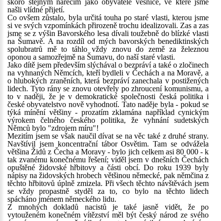
skoro stejným nářečím jako obyvatelé vesnice, ve které jsme
našli vlídné přijetí.
Co ovšem zůstalo, byla určitá touha po staré vlasti, kterou jsme
si ve svých vzpomínkách přirozeně trochu idealizovali. Zas a zas
jsme se z výšin Bavorského lesa dívali toužebně do blízké vlasti
na Šumavě. A na rozdíl od mých bavorských benediktinských
spolubratrů mě to táhlo vždy znovu do země za železnou
oponou a samozřejmě na Šumavu, do naší staré vlasti.
Jako dítě jsem především slýchával o bezpráví a také o zločinech
na vyhnaných Němcích, kteří bydleli v Čechách a na Moravě, a
o hlubokých zraněních, která bezpráví zanechala v postižených
lidech. Tyto rány se znovu otevřely po zhroucení komunismu, a
to v naději, že je v demokratické společnosti česká politika i
české obyvatelstvo nově vyhodnotí. Tato naděje byla - pokud se
týká mínění většiny - prozatím zklamána například cynickým
výrokem čelného českého politika, že vyhnání sudetských
Němců bylo "zdrojem míru"!
Mezitím jsem se však naučil dívat se na věc také z druhé strany.
Navštívil jsem koncentrační tábor Osvětim. Tam se odvážela
většina Židů z Čecha a Moravy - bylo jich celkem asi 80 000 - k
tak zvanému konečnému řešení; viděl jsem v dnešních Čechách
opuštěné židovské hřbitovy a části obcí. Do roku 1939 byly
nápisy na židovských hrobech většinou německé, pak němčina z
těchto hřbitovů úplně zmizela. Při všech těchto návštěvách jsem
se vždy propastně styděl za to, co bylo na těchto lidech
spácháno jménem německého lidu.
Z mnohých dokladů nacistů je také jasně vidět, že po
vytouženém konečném vítězství měl být český národ ze svého