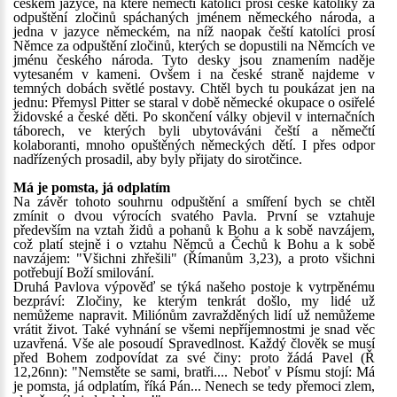
českém jazyce, na které němečtí katolíci prosí české katolíky za
odpuštění zločinů spáchaných jménem německého národa, a
jedna v jazyce německém, na níž naopak čeští katolíci prosí
Němce za odpuštění zločinů, kterých se dopustili na Němcích ve
jménu českého národa. Tyto desky jsou znamením naděje
vytesaném v kameni. Ovšem i na české straně najdeme v
temných dobách světlé postavy. Chtěl bych tu poukázat jen na
jednu: Přemysl Pitter se staral v době německé okupace o osiřelé
židovské a české děti. Po skončení války objevil v internačních
táborech, ve kterých byli ubytováváni čeští a němečtí
kolaboranti, mnoho opuštěných německých dětí. I přes odpor
nadřízených prosadil, aby byly přijaty do sirotčince.
Má je pomsta, já odplatím
Na závěr tohoto souhrnu odpuštění a smíření bych se chtěl
zmínit o dvou výrocích svatého Pavla. První se vztahuje
především na vztah židů a pohanů k Bohu a k sobě navzájem,
což platí stejně i o vztahu Němců a Čechů k Bohu a k sobě
navzájem: "Všichni zhřešili" (Římanům 3,23), a proto všichni
potřebují Boží smilování.
Druhá Pavlova výpověď se týká našeho postoje k vytrpěnému
bezpráví: Zločiny, ke kterým tenkrát došlo, my lidé už
nemůžeme napravit. Miliónům zavražděných lidí už nemůžeme
vrátit život. Také vyhnání se všemi nepříjemnostmi je snad věc
uzavřená. Vše ale posoudí Spravedlnost. Každý člověk se musí
před Bohem zodpovídat za své činy: proto žádá Pavel (Ř
12,26nn): "Nemstěte se sami, bratři.... Neboť v Písmu stojí: Má
je pomsta, já odplatím, říká Pán... Nenech se tedy přemoci zlem,