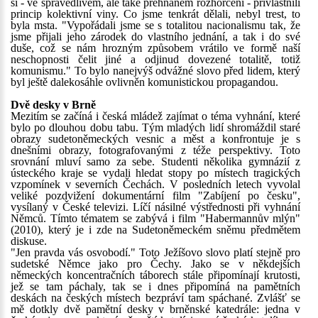
si - ve spravedlivém, ale také přehnaném rozhořčení - přivlastnili
princip kolektivní viny. Co jsme tenkrát dělali, nebyl trest, to
byla msta. "Vypořádali jsme se s totalitou nacionalismu tak, že
jsme přijali jeho zárodek do vlastního jednání, a tak i do své
duše, což se nám hrozným způsobem vrátilo ve formě naší
neschopnosti čelit jiné a odjinud dovezené totalitě, totiž
komunismu." To bylo nanejvýš odvážné slovo před lidem, který
byl ještě dalekosáhle ovlivněn komunistickou propagandou.
Dvě desky v Brně
Mezitím se začíná i česká mládež zajímat o téma vyhnání, které
bylo po dlouhou dobu tabu. Tým mladých lidí shromáždil staré
obrazy sudetoněmeckých vesnic a měst a konfrontuje je s
dnešními obrazy, fotografovanými z téže perspektivy. Toto
srovnání mluví samo za sebe. Studenti několika gymnázií z
ústeckého kraje se vydali hledat stopy po místech tragických
vzpomínek v severních Čechách. V posledních letech vyvolal
veliké pozdvižení dokumentární film "Zabíjení po česku",
vysílaný v České televizi. Líčí násilné výstřednosti při vyhnání
Němců. Tímto tématem se zabývá i film "Habermannův mlýn"
(2010), který je i zde na Sudetoněmeckém sněmu předmětem
diskuse.
"Jen pravda vás osvobodí." Toto Ježíšovo slovo platí stejně pro
sudetské Němce jako pro Čechy. Jako se v někdejších
německých koncentračních táborech stále připomínají krutosti,
jež se tam páchaly, tak se i dnes připomíná na pamětních
deskách na českých místech bezpráví tam spáchané. Zvlášť se
mě dotkly dvě pamětní desky v brněnské katedrále: jedna v