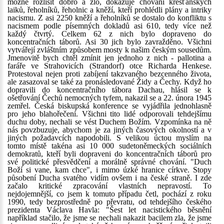
možné rozlišit dobro a zlo, dokazuje chování křesťanských
laiků, řeholníků, řeholnic a kněží, kteří prohlédli plány a intriky
nacismu. Z asi 2250 kněží a řeholníků se dostalo do konfliktu s
nacismem podle písemných dokladů asi 610, tedy více než
každý čtvrtý. Celkem 62 z nich bylo dopraveno do
koncentračních táborů. Asi 30 jich bylo zavražděno. Všichni
vytvářejí zvláštním způsobem mosty k našim českým sousedům.
Jmenovitě bych chtěl zmínit jen jednoho z nich - pallotina a
faráře ve Strahovicích (Strandorf) otce Richarda Henkese.
Protestoval nejen proti zabíjení takzvaného bezcenného života,
ale zasazoval se také za pronásledované Židy a Čechy. Když ho
dopravili do koncentračního tábora Dachau, hlásil se k
ošetřování Čechů nemocných tyfem, nakazil se a 22. února 1945
zemřel. Česká biskupská konference se vyjádřila jednohlasně
pro jeho blahořečení. Všichni tito lidé odporovali tehdejšímu
duchu doby, nechali se vést Duchem Božím. Vzpomínka na ně
nás povzbuzuje, abychom je za jiných časových okolností a v
jiných požadavcích napodobili. S velikou úctou myslím na
tomto místě takéna asi 10 000 sudetoněmeckých sociálních
demokratů, kteří byli dopraveni do koncentračních táborů pro
své politické přesvědčení a morálně správné chování. "Duch
Boží si vane, kam chce", i mimo úzké hranice církve. Stopy
působení Ducha svatého vidím ovšem i na české straně. I zde
začalo kritické zpracování vlastních nepravostí. To
nejdojemnější, co jsem k tomuto případu četl, pochází z roku
1990, tedy bezprostředně po převratu, od tehdejšího českého
prezidenta Václava Havla: "Šest let nacistického běsnění
například stačilo, že jsme se nechali nakazit bacilem zla, že jsme