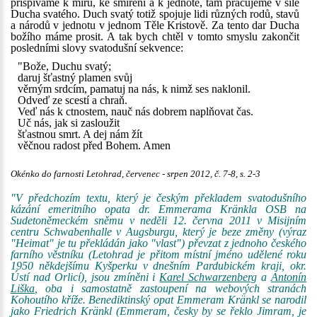
přispíváme k míru, ke smíření a k jednotě, tam pracujeme v síle
Ducha svatého. Duch svatý totiž spojuje lidi různých rodů, stavů
a národů v jednotu v jednom Těle Kristově. Za tento dar Ducha
božího máme prosit. A tak bych chtěl v tomto smyslu zakončit
posledními slovy svatodušní sekvence:
"Bože, Duchu svatý;
daruj šťastný plamen svůj
věrným srdcím, pamatuj na nás, k nimž ses naklonil.
Odveď ze scestí a chraň.
Veď nás k ctnostem, nauč nás dobrem naplňovat čas.
Uč nás, jak si zasloužit
šťastnou smrt. A dej nám žít
věčnou radost před Bohem. Amen
Okénko do farnosti Letohrad, červenec - srpen 2012, č. 7-8, s. 2-3
"V předchozím textu, který je českým překladem svatodušního
kázání emeritního opata dr. Emmerama Kränkla OSB na
Sudetoněmeckém sněmu v neděli 12. června 2011 v Misijním
centru Schwabenhalle v Augsburgu, který je beze změny (výraz
"Heimat" je tu překládán jako "vlast") převzat z jednoho českého
farního věstníku (Letohrad je přitom místní jméno udělené roku
1950 někdejšímu Kyšperku v dnešním Pardubickém kraji, okr.
Ústí nad Orlicí), jsou zmíněni i
Karel Schwarzenberg
a
Antonín
Liška
, oba i samostatně zastoupení na webových stranách
Kohoutího kříže. Benediktinský opat Emmeram Kränkl se narodil
jako Friedrich Kränkl (Emmeram, česky by se řeklo Jimram, je