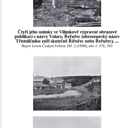
Čtyři jeho snímky ve Vilímkově výpravné obrazové
publikaci s názvy Volary, Řeřuřec (obrozenecký název
Třístoličníku zněl skutečně Řiřuřec nebo Řeřuřec), ...
Repro Letem Českým Světem. Díl. 2 (1898), obr. č. 376, 393