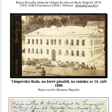
Repro Kronika německé chlapecké obecné školy Vimperk 1874-
1903, SOkA Prachatice (SOA v Třeboni -
digitální archiv
)
Vimperská škola, na které působil, na snímku ze 14. září
1886
Repro archiv Romana Hajníka