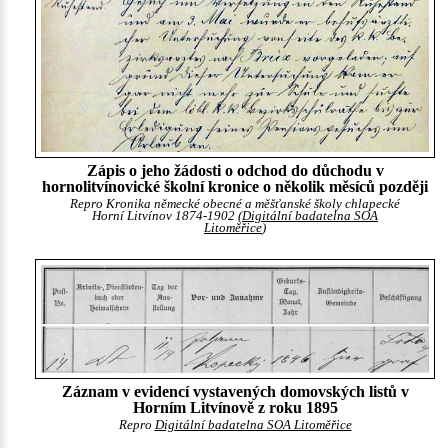
Zápis o jeho žádosti o odchod do důchodu v
hornolitvínovické školní kronice o několik měsíců později
Repro Kronika německé obecné a měšťanské školy chlapecké
Horní Litvínov 1874-1902 (
Digitální badatelna SOA
Litoměřice
)
Záznam v evidencí vystavených domovských listů v
Horním Litvínově z roku 1895
Repro
Digitální badatelna SOA Litoměřice