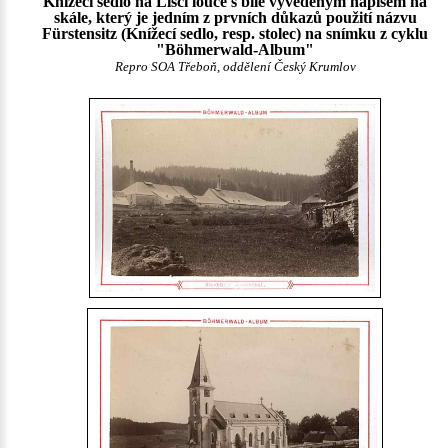
Knížecí sedlo na Liščí louce s bíle vyvedeným nápisem na
skále, který je jedním z prvních důkazů použití názvu
Fürstensitz (Knížecí sedlo, resp. stolec) na snímku z cyklu
"Böhmerwald-Album"
Repro SOA Třeboň, oddělení Český Krumlov