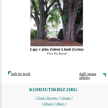
Lípy v jeho Zelené Lhotě (Grün)
Foto Ivo Kareš
zpět do textů
další strana
přílohy
KOHOUTIKRIZ.ORG
[ Úvod / Novinky ]
[ Studie ]
[ Obsah ]
[ Mapy ]