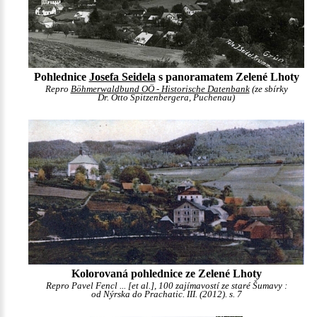
Pohlednice
Josefa Seidela
s panoramatem Zelené Lhoty
Repro
Böhmerwaldbund OÖ - Historische Datenbank
(ze sbírky
Dr. Otto Spitzenbergera, Puchenau)
Kolorovaná pohlednice ze Zelené Lhoty
Repro Pavel Fencl ... [et al.], 100 zajímavostí ze staré Šumavy :
od Nýrska do Prachatic. III. (2012). s. 7