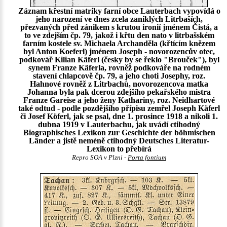
Záznam křestní matriky farní obce Lauterbach vypovídá o
jeho narození ve dnes zcela zaniklých Litrbaších,
přezvaných před zánikem s krutou ironií jménem Čistá, a
to ve zdejším čp. 79, jakož i křtu den nato v litrbašském
farním kostele sv. Michaela Archanděla (křtícím knězem
byl Anton Koeferl) jménem Joseph - novorozencův otec,
podkovář Kilian Käferl (česky by se řeklo "Brouček"), byl
synem Franze Käferla, rovněž podkováře na rodném
stavení chlapcově čp. 79, a jeho choti Josephy, roz.
Hahnové rovněž z Litrbachů, novorozencova matka
Johanna byla pak dcerou zdejšího pekařského mistra
Franze Gareise a jeho ženy Kathariny, roz. Neidhartové
také odtud - podle pozdějšího přípisu zemřel Joseph Käferl
či Josef Köferl, jak se psal, dne 1. prosince 1918 a nikoli 1.
dubna 1919 v Lauterbachu, jak uvádí ctihodný
Biographisches Lexikon zur Geschichte der böhmischen
Länder a jistě neméně ctihodný Deutsches Literatur-
Lexikon to přebírá
Repro SOA v Plzni -
Porta fontium