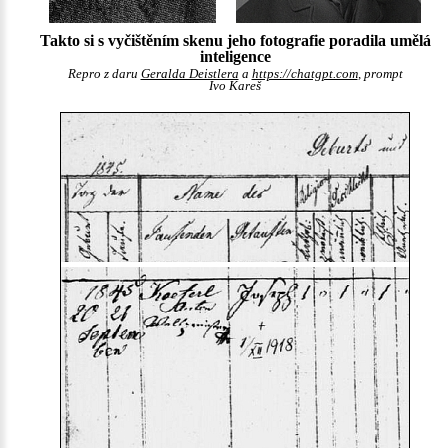
Takto si s vyčištěním skenu jeho fotografie poradila umělá
inteligence
Repro z daru
Geralda Deistlera
a
https://chatgpt.com
, prompt
Ivo Kareš