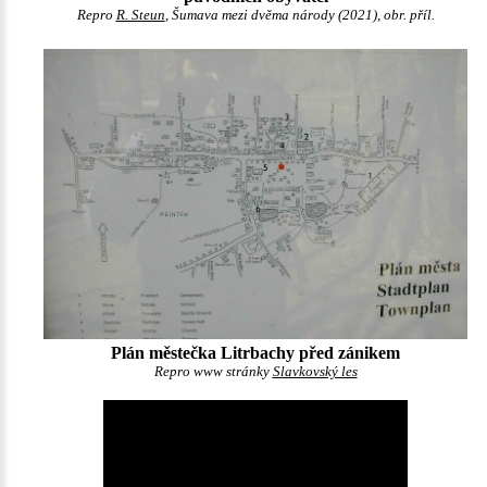
Repro
R. Steun
, Šumava mezi dvěma národy (2021), obr. příl.
Plán městečka Litrbachy před zánikem
Repro www stránky
Slavkovský les