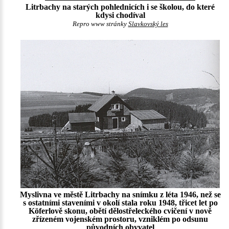
Litrbachy na starých pohlednicích i se školou, do které
kdysi chodíval
Repro www stránky
Slavkovský les
Myslivna ve městě Litrbachy na snímku z léta 1946, než se
s ostatními staveními v okolí stala roku 1948, třicet let po
Köferlově skonu, obětí dělostřeleckého cvičení v nově
zřízeném vojenském prostoru, vzniklém po odsunu
původních obyvatel