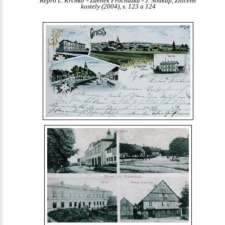
Repro L. Krčmář - Zdeněk Procházka - J. Soukup, Zničené
kostely (2004), s. 123 a 124