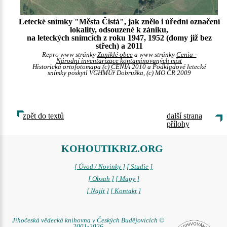
Letecké snímky "Města Čistá", jak znělo i úřední označení
lokality, odsouzené k zániku,
na leteckých snímcích z roku 1947, 1952 (domy již bez
střech) a 2011
Repro www stránky
Zaniklé obce
a www stránky
Cenia -
Národní inventarizace kontaminovaných míst
Historická ortofotomapa (c) CENIA 2010 a Podkladové letecké
snímky poskytl VGHMÚř Dobruška, (c) MO ČR 2009
zpět do textů
další strana
přílohy
KOHOUTIKRIZ.ORG
[ Úvod / Novinky ]
[ Studie ]
[ Obsah ]
[ Mapy ]
[ Najít ]
[ Kontakt ]
Jihočeská vědecká knihovna v Českých Budějovicích ©
2001-2026