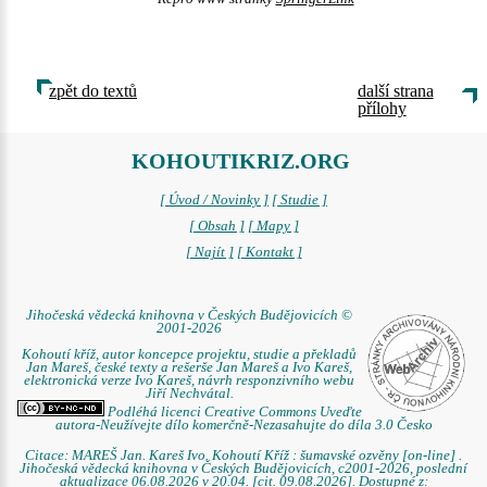
zpět do textů
další strana
přílohy
KOHOUTIKRIZ.ORG
[ Úvod / Novinky ]
[ Studie ]
[ Obsah ]
[ Mapy ]
[ Najít ]
[ Kontakt ]
Jihočeská vědecká knihovna v Českých Budějovicích ©
2001-2026
Kohoutí kříž, autor koncepce projektu, studie a překladů
Jan Mareš, české texty a rešerše Jan Mareš a Ivo Kareš,
elektronická verze Ivo Kareš, návrh responzivního webu
Jiří Nechvátal.
Podléhá licenci Creative Commons Uveďte
autora-Neužívejte dílo komerčně-Nezasahujte do díla 3.0 Česko
Citace: MAREŠ Jan. Kareš Ivo. Kohoutí Kříž : šumavské ozvěny [on-line] .
Jihočeská vědecká knihovna v Českých Budějovicích, c2001-2026, poslední
aktualizace 06.08.2026 v 20.04. [cit. 09.08.2026]. Dostupné z: