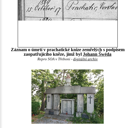
Záznam o úmrtí v prachatické knize zemřelých s podpisem
zaopatřujícího kněze, jímž byl
Johann Šwéda
Repro SOA v Třeboni -
digitální archiv