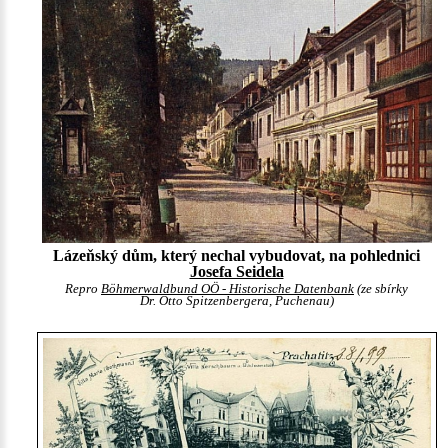
Lázeňský dům, který nechal vybudovat, na pohlednici
Josefa Seidela
Repro
Böhmerwaldbund OÖ - Historische Datenbank
(ze sbírky
Dr. Otto Spitzenbergera, Puchenau)