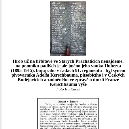
Hrob už na hřbitově ve Starých Prachaticich nenajdeme,
na pomníku padlých je ale jméno jeho vnuka Huberta
(1895-1915), bojujícího v řadách 91. regimentu - byl synem
pivovarníka Adolfa Kerschbauma, působícího i v Českých
Budějovicích a zmíněného ve zprávě o úmrtí Franze
Kerschbauma výše
Foto Ivo Kareš