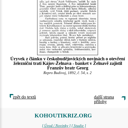
Úryvek z článku v českobudějovických novinách o otevření
železniční trati Kájov-Želnava - banket v Želnavě zajistil
Franzův bratr Georg
Repro Budivoj, 1892, č. 54, s. 2
zpět do textů
další strana
přílohy
KOHOUTIKRIZ.ORG
[ Úvod / Novinky ]
[ Studie ]