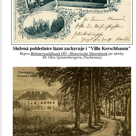
Složená pohlednice lázní zachycuje i "Villu Kerschbaum"
Repro
Böhmerwaldbund OÖ - Historische Datenbank
(ze sbírky
Dr. Otto Spitzenbergera, Puchenau)