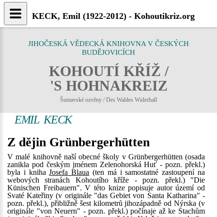
KECK, Emil (1922-2012) - Kohoutikriz.org
JIHOČESKÁ VĚDECKÁ KNIHOVNA V ČESKÝCH
BUDĚJOVICÍCH
KOHOUTÍ KŘÍŽ /
'S HOHNAKREIZ
Šumavské ozvěny / Des Waldes Widerhall
EMIL KECK
Z dějin Grünbergerhütten
V malé knihovně naší obecné školy v Grünbergerhütten (osada
zanikla pod českým jménem Zelenohorská Huť - pozn. překl.)
byla i kniha
Josefa Blaua
(ten má i samostatné zastoupení na
webových stranách Kohoutího kříže - pozn. překl.) "Die
Künischen Freibauern". V této knize popisuje autor území od
Svaté Kateřiny (v originále "das Gebiet von Santa Katharina" -
pozn. překl.), přibližně šest kilometrů jihozápadně od Nýrska (v
originále "von Neuern" - pozn. překl.) počínaje až ke Stachům