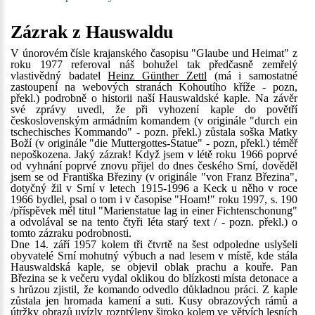
Zázrak z Hauswaldu
V únorovém čísle krajanského časopisu "Glaube und Heimat" z
roku 1977 referoval náš bohužel tak předčasně zemřelý
vlastivědný badatel
Heinz Günther Zettl
(má i samostatné
zastoupení na webových stranách Kohoutího kříže - pozn,
překl.) podrobně o historii naší Hauswaldské kaple. Na závěr
své zprávy uvedl, že při vyhození kaple do povětří
československým armádním komandem (v originále "durch ein
tschechisches Kommando" - pozn. překl.) zůstala soška Matky
Boží (v originále "die Muttergottes-Statue" - pozn, překl.) téměř
nepoškozena. Jaký zázrak! Když jsem v létě roku 1966 poprvé
od vyhnání poprvé znovu přijel do dnes českého Srní, dověděl
jsem se od Františka Březiny (v originále "von Franz Březina",
dotyčný žil v Srní v letech 1915-1996 a Keck u něho v roce
1966 bydlel, psal o tom i v časopise "Hoam!" roku 1997, s. 190
/příspěvek měl titul "Marienstatue lag in einer Fichtenschonung"
a odvolával se na tento čtyři léta starý text / - pozn. překl.) o
tomto zázraku podrobnosti.
Dne 14. září 1957 kolem tři čtvrtě na šest odpoledne uslyšeli
obyvatelé Srní mohutný výbuch a nad lesem v místě, kde stála
Hauswaldská kaple, se objevil oblak prachu a kouře. Pan
Březina se k večeru vydal oklikou do blízkosti místa detonace a
s hrůzou zjistil, že komando odvedlo důkladnou práci. Z kaple
zůstala jen hromada kamení a suti. Kusy obrazových rámů a
útržky obrazů uvízly rozptýleny široko kolem ve větvích lesních