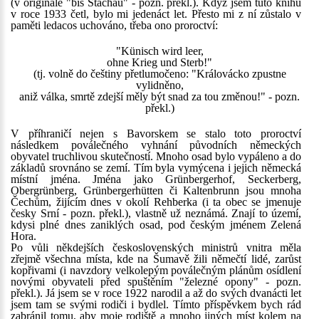
(v originále "bis Stachau" - pozn. překl.). Když jsem tuto knihu
v roce 1933 četl, bylo mi jedenáct let. Přesto mi z ní zůstalo v
paměti ledacos uchováno, třeba ono proroctví:
"Künisch wird leer,
ohne Krieg und Sterb!"
(tj. volně do češtiny přetlumočeno: "Královácko zpustne
vylidněno,
aniž válka, smrtě zdejší měly být snad za tou změnou!" - pozn.
překl.)
V příhraničí nejen s Bavorskem se stalo toto proroctví
následkem poválečného vyhnání původních německých
obyvatel truchlivou skutečností. Mnoho osad bylo vypáleno a do
základů srovnáno se zemí. Tím byla vymýcena i jejich německá
místní jména. Jména jako Grünbergerhof, Seckerberg,
Obergrünberg, Grünbergerhütten či Kaltenbrunn jsou mnoha
Čechům, žijícím dnes v okolí Rehberka (i ta obec se jmenuje
česky Srní - pozn. překl.), vlastně už neznámá. Znají to území,
kdysi plné dnes zaniklých osad, pod českým jménem Zelená
Hora.
Po vůli někdejších československých ministrů vnitra měla
zřejmě všechna místa, kde na Šumavě žili němečtí lidé, zarůst
kopřivami (i navzdory velkolepým poválečným plánům osídlení
novými obyvateli před spuštěním "železné opony" - pozn.
překl.). Já jsem se v roce 1922 narodil a až do svých dvanácti let
jsem tam se svými rodiči i bydlel. Tímto příspěvkem bych rád
zabránil tomu, aby moje rodiště a mnoho jiných míst kolem na