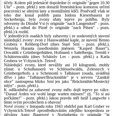
účely. Kolem půl jedenácté dopoledne (v originále "gegen 10.30
Uhr" - pozn. překl.) sem dorazili řemeslnickou komorou určení
pracovníci se silnými lany a montážními klíči. Poněvadž však se
toho dne konal pohřeb pana Isidora Kiesenbauera ze
Seckerbergu, byly zvony sňaty teprve po pohřbu. Byly
odvezeny do Dlouhé Vsi (v originále "nach Langendorf" - pozn.
překl.) a odtud do Plzně (v originále "nach Pilsen" - pozn.
překl.) k rozlití.
V jednotlivých osadách byly zabaveny i ze soukromých stavení
následující zvony: zvon z Hauswaldské kaple, ze stavení Benno
Grubera v Rehberg-Dorf (dnes Staré Srní - pozn. překl.),
Wenzela Haranta (usedlostním jménem "Kasperl Bauer"),
Oswaldů v Grünbergerhütten, Hofmanů v Sattelbergu, Tremlů v
Schätzenwaldu (dnes Schätzův Les - pozn. překl.) a Karla
Grubera ve Vchynicích- Tetově.
Následující zvony, které nevážily ani 10 kilogramů, mohly
zůstat: u Schulhauserů ve Schlösselwaldu, Zelesnych v
Grünbergerhofu a u Scheinostů v Talhäuser (osada, uváděná
dříve i jako "Talhäuser/Bruckmühle" je v serveru "Zaniklé
obce" zastoupena blízko Srní jen jako "Brückmühle/Mostecký
mlýn" - pozn. překl.).
K odškodnění za zabavené zvony mělo dojít teprve po válce.
"Darauf Arden wir wohl lange warten müssen!" (tj. "To si asi
počkáme!" - pozn. překl.) Jakou pravdu měl farář Langwehr s
tímto svým povzdechem a obavou!
Nové zvony: v listopadu roku 1943 obdržel pan Karl Gruber ve
Vchynicích-Tetově zprostředkováním zdejšího kooperátora ze
slévárny Anny Bauerové v Norimberku (v originále "in