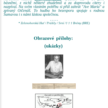
básněmi, z nichž některé zhudebnil a za doprovodu citery i
nazpíval. Na svém vlastním pohřbu si přál zahrát "Ave Maria" a
zpívaný Otčenáš. To hudba ho bezesporu spojuje s rodnou
Šumavou i s námi láskou společnou.
- - - - -
* Zelenohorská Huť / Prášily / Srní /† † † Brémy (BRE)
Obrazové přílohy:
(ukázky)