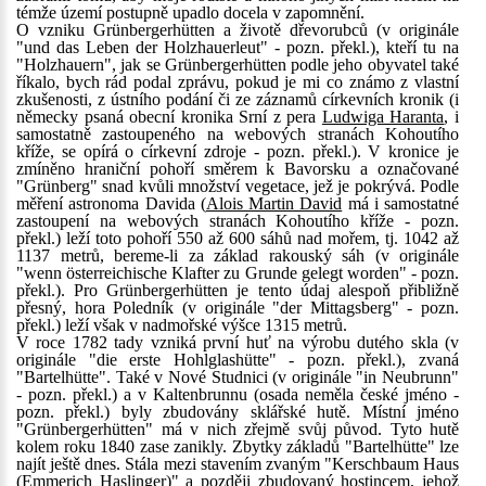
témže území postupně upadlo docela v zapomnění.
O vzniku Grünbergerhütten a životě dřevorubců (v originále
"und das Leben der Holzhauerleut" - pozn. překl.), kteří tu na
"Holzhauern", jak se Grünbergerhütten podle jeho obyvatel také
říkalo, bych rád podal zprávu, pokud je mi co známo z vlastní
zkušenosti, z ústního podání či ze záznamů církevních kronik (i
německy psaná obecní kronika Srní z pera
Ludwiga Haranta
, i
samostatně zastoupeného na webových stranách Kohoutího
kříže, se opírá o církevní zdroje - pozn. překl.). V kronice je
zmíněno hraniční pohoří směrem k Bavorsku a označované
"Grünberg" snad kvůli množství vegetace, jež je pokrývá. Podle
měření astronoma Davida (
Alois Martin David
má i samostatné
zastoupení na webových stranách Kohoutího kříže - pozn.
překl.) leží toto pohoří 550 až 600 sáhů nad mořem, tj. 1042 až
1137 metrů, bereme-li za základ rakouský sáh (v originále
"wenn österreichische Klafter zu Grunde gelegt worden" - pozn.
překl.). Pro Grünbergerhütten je tento údaj alespoň přibližně
přesný, hora Poledník (v originále "der Mittagsberg" - pozn.
překl.) leží však v nadmořské výšce 1315 metrů.
V roce 1782 tady vzniká první huť na výrobu dutého skla (v
originále "die erste Hohlglashütte" - pozn. překl.), zvaná
"Bartelhütte". Také v Nové Studnici (v originále "in Neubrunn"
- pozn. překl.) a v Kaltenbrunnu (osada neměla české jméno -
pozn. překl.) byly zbudovány sklářské hutě. Místní jméno
"Grünbergerhütten" má v nich zřejmě svůj původ. Tyto hutě
kolem roku 1840 zase zanikly. Zbytky základů "Bartelhütte" lze
najít ještě dnes. Stála mezi stavením zvaným "Kerschbaum Haus
(Emmerich Haslinger)" a později zbudovaný hostincem, jehož