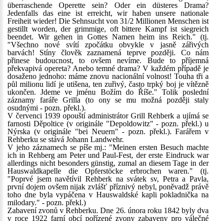
überraschende Operette sein? Oder ein düsteres Drama?
Jedenfalls das eine ist erreicht, wir haben unsere nationale
Freiheit wieder! Die Sehnsucht von 31/2 Millionen Menschen ist
gestillt worden, der grimmige, oft bittere Kampf ist siegreich
beendet. Wir gehen in Gottes Namen heim ins Reich." (tj.
"Všechno nové svítí zpočátku obvykle v jasně zářivých
barvách! Stíny člověk zaznamená teprve později. Co nám
přinese budoucnost, to ovšem nevíme. Bude to příjemná
překvapivá opereta? Anebo temné drama? V každém případě je
dosaženo jednoho: máme znovu nacionální volnost! Touha tři a
půl milionu lidí je utišena, ten zuřivý, často trpký boj je vítězně
ukončen. Jdeme ve jménu Božím do Říše." Tolik poslední
záznamy faráře Grilla (to ony se mu možná později staly
osudnými - pozn. překl.).
V červenci 1939 opouští administrátor Grill Rehberk a ujímá se
farnosti Děpoltice (v originále "Depoldowitz" - pozn. překl.) u
Nýrska (v originále "bei Neuern" - pozn. překl.). Farářem v
Rehberku se stává Johann Landwehr.
V jeho záznamech se píše mj.: "Meinen ersten Besuch machte
ich in Rehberg am Peter und Paul-Fest, der erste Eindruck war
allerdings nicht besonders günstig, zumal an diesem Tage in der
Hauswaldkapelle die Opferstöcke erbrochen waren." (tj.
"Poprvé jsem navětívil Rehberk na svátek sv, Petra a Pavla,
první dojem ovšem nijak zvlášť příznivý nebyl, poněvadž právě
toho dne byla vypáčena v Hauswaldské kapli pokladnička na
milodary." - pozn. překl.)
Zabavení zvonů v Rehberku. Dne 26. února roku 1842 byly dva
v roce 1922 farní obcí pořízené zvony zabaveny pro válečné