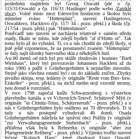
posledním majitelem byl Georg Oswald (jde o čp.
115/31/Oswald/ a čp. 116/33 /Haslinger/ podle webu /
Zaniklé
obce
). Volné místo mezi Ederovým hostincem a školou bylo
místními zváno "Hüttenplatz", stavení Haslingerovo,
Oswaldovo, Hacklovo (čp. 117/ 34 - pozn. překl.) a škola (čp.
217/54 - pozn. překl.) pak "Hüttenhäuser".
Poněvadž tato stavení se nacházela relativně v samém středu
osady, říkalo se místu, kde zdejší bydleli "af d’Hüttn oi". Tak
tomu bylo až do vyhnání. Ti, co u nás chodili do zdejší školy, si
jistě ještě vzpomenou, že na prostranství zvaném "Hüttenplatz"
se daly najít úlomky barevného skla z někdejších hutí.
Asi 80 metrů od nich byl pro skláře zbudován i hostinec "Bartl
Wirtshaus", který byl provozován Johannem Hacklem až do
roku 1900 a patřil v Grünbergerhütten k nejstarším stavením.
Stejně jako všechna ostatní byl i on do základů zničen. Zbytky
pivního sklepa, resp. ledárny (v originále "Reste vom Bier- bzw.
Eiskeller" - pozn. překl.), na nichž metím stojí vzrostlé stromy,
jsou dosud k rozeznání.
V roce 1798 započal kníže Schwarzenberg s výstavbou
plavebního kanálu a ve Vchynicích-Tetově, Schätzově Mýti (v
originále "in Chinitz-Tetau, Schätzenreuth" - pozn. překl.) a u
nás v Grünbergerhütten bylo osídleno asi 70 dřevorubců. Ti si
tady u nás postupně vybudovali 46 domů. Osada
Grünbergerhütten náležela ke správní obci Prášily (v originále
"zur Verwaltungsgemeinde Stubenbach" - pozn. překl.),
přifařena však byla k Rehnerku (v originále "aber zur
Pfarrgemeinde Rehberg" - pozn. překl.). Výjimku tvořilo stavení
řečené "Kolasch Haus", které zbudoval Franz Oswald.