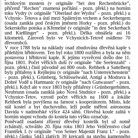
rechlovým mostem (v originále "bei den Rechenbrücke",
přičemž "Rechen" znamená počítání - pozn. překl.) na horním
toku Vydry (v originále "Oberlauf der Wydra" - pozn. překl.) u
Vchynic- Tetova a ústí mezi Spáleným vrchem a Seckerbergem
(osada zanikla pod českým jménem Horky - pozn. překl.) do
Sekerského potoka a Křemelné (v originále "in den Seckerbach
und Kießlinger" - pozn. překl.). Délka obnášela asi 16
kilometrů. Zároveň bylo ve Vchynicích-Tetově osídleno 70
dřevorubců.
V roce 1788 byla na náklady osad zbudována dřevěná kaple s
přilehlým hřbitovem. Ten byl roku 1800 rozšířen a byla na něm
postavena i hřbitovní kaple. K jejímu vysvěcení došlo dne 11.
října 1801. Počet věřících duší (v originále "die Seelenzahl" -
pozn. překl.) činil původně asi 800 osob. Rehberk a Sattelberg
byly přifařeny k Rejštejnu (v originále "nach Unterreichenstein"
- pozn. překl.), Grünberg, Schlösselwald, Antigl a Modrava k
Dobré Vodě u Hartmanic (v originále "nach Gutwasser" - pozn.
překl.). Když ale v roce 1803 byly přifařeny i Grünbergerhütten,
Neubrunn (osada zaniklá jako Nová Studnice - pozn. překl.) a
Vchynice-Tetov, vzrostl počet věřících na 1600 a lokálie
Rehberk byla povýšena na farnost s kooperátorem. Místo, kde
stál kostel a byt duchovního, leží podle měření astronoma
Davida v nadmořské výšce 424 sáhů. Olověná koule zalitá v
horním stupni vchodu do kostela tuto výšku označuje.
Poněvadž osadami zřízený dřevěný kostelík byl už notně
zchátralý, schválilo 20. října roku 1803 Jeho Veličenstvo císař
František I. (v originále "von Seiner Majestät Franz I." - pozn.
překl.) částku 5443 zlatých 39 krejcarů na stavbu kamenného