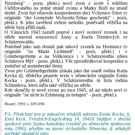
Nürnberg" - pozn, překl.) nový zvon z ocele s reliéfem
Ukřižovaného na jedné straně zvonu a Matky Boží na straně
druhé. Zvon byl věnován kooperátorem obci Vchynice-Tetov (v
originále "der Gemeinde Wchynitz-Tettau geschenkt" - pozn,
překl.). K jeho zavěšení ovšem nedošlo, poněvadž věžička na
střeše byla přílíš malá.
O Vánocích 1943 zazněl poprvé i nový ocelový zvonek i na
střeše stavení sourozenců Anny a Josefa Tremlových ve
Schätzenwaldu.
Podobně jako tam dostali pak takový zvonek na Hromnice (v
originále "zu Mariä Lichtmeß" - pozn, překl.) i v
Grünbergerhütte a na Velikonoce i v Schätzereuthu (dnes
Schätzova Mýť - pozn. překl.). Vše zprostředkoval kooperátor u
zmíněné už norimberské firmy.
Zvon pro Grünberhgerhütte získala jako dar osadě rodina Karla
Kecka (tj. dědečka pisarele textu v německém originále Emila
Kecka - pozn. překl.). V Schätzenreuthu to byla rodina
Schmidova, která měla také věžičku na střeše.
Kde skončily ty nové zvony po roce 1945, už asi nikdo neví (v
originále "ist nicht in Erfahrung zu bringen" - pozn, překl.).
Hoam!, 1993, s. 695-696
P.S. Předchozí text je zakončen tehdejší adresou Emila Kecka, tj.
Emil Keck, Friedrich-Engels-Ring 14, 39418 Staßfurt v dnešní
spolkové zemi Sasko-Anhaltsko (vzniklé po německém sjednocení
roku 1990), předtím na území východního Německa, tj. někdejší
sovětské okupační zóny.