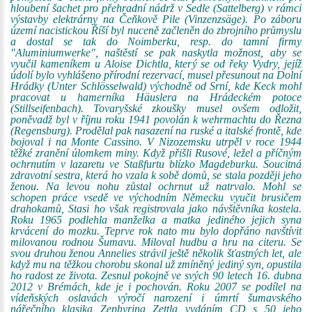
hloubení šachet pro přehradní nádrž v Sedle (Sattelberg) v rámci
výstavby elektrárny na Čeňkově Pile (Vinzenzsäge). Po záboru
území nacistickou Říší byl nuceně začleněn do zbrojního průmyslu
a dostal se tak do Noimberku, resp. do tamní firmy
"Aluminiumwerke", naštěstí se pak naskytla možnost, aby se
vyučil kameníkem u Aloise Dichtla, který se od řeky Vydry, jejíž
údolí bylo vyhlášeno přírodní rezervací, musel přesunout na Dolní
Hrádky (Unter Schlösselwald) východně od Srní, kde Keck mohl
pracovat u hamerníka Häuslera na Hrádeckém potoce
(Stillseifenbach). Tovaryšské zkoušky musel ovšem odložit,
poněvadž byl v říjnu roku 1941 povolán k wehrmachtu do Řezna
(Regensburg). Prodělal pak nasazení na ruské a italské frontě, kde
bojoval i na Monte Cassino. V Nizozemsku utrpěl v roce 1944
těžké zranění úlomkem miny. Když přišli Rusové, ležel a příčným
ochrnutím v lazaretu ve Staßfurtu blízko Magdeburku. Soucitná
zdravotní sestra, která ho vzala k sobě domů, se stala později jeho
ženou. Na levou nohu zůstal ochrnut už natrvalo. Mohl se
schopen práce vsedě ve východním Německu vyučit brusičem
drahokamů, Stasi ho však registrovala jako návštěvníka kostela.
Roku 1965 podlehla manželka a matka jediného jejich syna
krvácení do mozku. Teprve rok nato mu bylo dopřáno navštívit
milovanou rodnou Šumavu. Miloval hudbu a hru na citeru. Se
svou druhou ženou Annelies strávil ještě několik šťastných let, ale
když mu na těžkou chorobu skonal už zmíněný jediný syn, opustila
ho radost ze života. Zesnul pokojně ve svých 90 letech 16. dubna
2012 v Brémách, kde je i pochován. Roku 2007 se podílel na
vídeňských oslavách výročí narození i úmrtí šumavského
nářečního klasika
Zephyrina Zettla
vydáním CD s 50 jeho