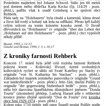
Posledním majitelem byl Johann Schwed. Stálo jen 60 metrů
pod domem mého dědečka Karla Kecka (čp. 114/29 - pozn.
překl.), patřilo však k osadě Grünberg a ke správní obci
Rehberk.
Půda tady na "Holzhauern" byla chudá a kamenitá, klima drsné
a život lidí tvrdý a bohatý tak leda na odříkání. Přesto lpěl každý
celým srdcem na tomto krásném kousku země. O životě
dřevorubců na "Holzhauern" (v originále "über das Leben der
,Holzhauer auf den Holzhauern‘" - pozn. překl.) chci vyprávět
někdy příště.
Hoam!, 1993, s. 12-13
Glaube und Heimat, 1994, č. 3, s. 16-17
Z kroniky farnosti Rehberk
Koncem 17. století byla ještě celá rozloha farnosti Rehberk
pokryta lesem - Královský Hvozd, území svobodných
královských rychet se táhlo od Svaté Kateřiny po Stachy (v
originále "von St. Katharina bis Stachau" - pozn. překl.).
Základem byl majetek zemského panovníka (v originále "Grund
war landesfürstlich" - pozn. překl.). Jeho část, dnešní Prášily (v
originále "der gegenwärtig Stubenbach heißt" - pozn. překl.),
měla být darována španělskému důstojníkovi jménem "Donda
Tourta" (zkomolený překlep, Ludwig Harant píše v rehberské
kronice jméno zřejmě správněji "Don de Fourta" (viz
kronika
obce Srní 1929-1974
- pozn. překl.)
Kolem roku 1710 (tehdy měl onen Španěl prodat Prášily podle