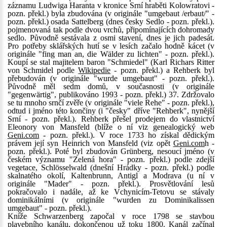
záznamu Ludwiga Haranta v kronice Srní hraběti Kolowratovi -
pozn. překl.) byla zbudována (v originále "umgebaut /erbaut/" -
pozn. překl.) osada Sattelberg (dnes česky Sedlo - pozn. překl.).
pojmenovaná tak podle dvou vrchů, připomínajících dohromady
sedlo. Původně sestávala z osmi stavení, dnes je jich padesát.
Pro potřeby sklářských hutí se v lesích začalo hodně kácet (v
originále "fing man an, die Wälder zu lichten" - pozn. překl.).
Koupí se stal majitelem baron "Schmiedel" (Karl Richars Ritter
von Schmidel podle
Wikipedie
- pozn. překl.) a Rehberk byl
přebudován (v originále "wurde umgebaut" - pozn. překl.).
Původně měl sedm domů, v současnosti (v originále
"gegenwärtig", publikováno 1993 - pozn. překl.) 37. Zdržovalo
se tu mnoho srnčí zvěře (v originále "viele Rehe" - pozn. překl.),
odtud i jméno této končiny (i "česky" dříve "Rehberk", nynější
Srní - pozn. překl.). Rehberk přešel prodejem do vlastnictví
Eleonory von Mansfeld (blíže o ní viz genealogický web
Geni.com
- pozn. překl.). V roce 1733 ho získal dědickým
právem její syn Heinrich von Mansfeld (viz opět
Geni.com
h -
pozn. překl.). Poté byl zbudován Grünberg, nesoucí jméno (v
českém významu "Zelená hora" - pozn. překl.) podle zdejší
vegetace, Schlösselwald (dnešní Hrádky - pozn. překl.) podle
skalnatého okolí, Kaltenbrunn, Antigl a Modrava (u ní v
originále "Mader" - pozn. překl.). Prosvětlování lesů
pokračovalo i nadále, až ke Vchynicím-Tetovu se stávaly
dominikálními (v originále "wurden zu Dominikalissen
umgebaut" - pozn. překl.).
Kníže Schwarzenberg započal v roce 1798 se stavbou
plavebního kanálu, dokončenou už toku 1800. Kanál začínal