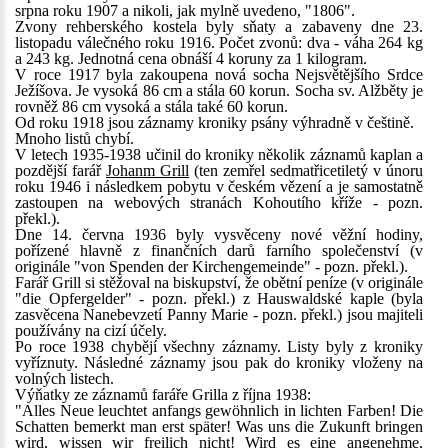
srpna roku 1907 a nikoli, jak mylně uvedeno, "1806".
Zvony rehberského kostela byly sňaty a zabaveny dne 23.
listopadu válečného roku 1916. Počet zvonů: dva - váha 264 kg
a 243 kg. Jednotná cena obnáší 4 koruny za 1 kilogram.
V roce 1917 byla zakoupena nová socha Nejsvětějšího Srdce
Ježíšova. Je vysoká 86 cm a stála 60 korun. Socha sv. Alžběty je
rovněž 86 cm vysoká a stála také 60 korun.
Od roku 1918 jsou záznamy kroniky psány výhradně v češtině.
Mnoho listů chybí.
V letech 1935-1938 učinil do kroniky několik záznamů kaplan a
pozdější farář
Johanm Grill
(ten zemřel sedmatřicetiletý v únoru
roku 1946 i následkem pobytu v českém vězení a je samostatně
zastoupen na webových stranách Kohoutího kříže - pozn.
překl.).
Dne 14. června 1936 byly vysvěceny nové věžní hodiny,
pořízené hlavně z finančních darů farního společenství (v
originále "von Spenden der Kirchengemeinde" - pozn. překl.).
Farář Grill si stěžoval na biskupství, že obětní peníze (v originále
"die Opfergelder" - pozn. překl.) z Hauswaldské kaple (byla
zasvěcena Nanebevzetí Panny Marie - pozn. překl.) jsou majiteli
používány na cizí účely.
Po roce 1938 chybějí všechny záznamy. Listy byly z kroniky
vyříznuty. Následné záznamy jsou pak do kroniky vloženy na
volných listech.
Výňatky ze záznamů faráře Grilla z října 1938:
"Alles Neue leuchtet anfangs gewöhnlich in lichten Farben! Die
Schatten bemerkt man erst später! Was uns die Zukunft bringen
wird, wissen wir freilich nicht! Wird es eine angenehme,