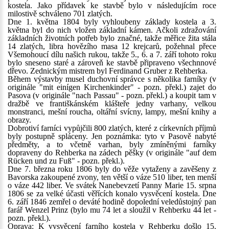
kostela. Jako přídavek ke stavbě bylo v následujícím roce
milostivě schváleno 701 zlatých.
Dne 1. května 1804 byly vyhloubeny základy kostela a 3.
května byl do nich vložen základní kámen. Ačkoli zdražování
základních životních potřeb bylo značné, takže měřice žita stála
14 zlatých, libra hovězího masa 12 krejcarů, požehnal přece
Všemohoucí dílu našich rukou, takže 5., 6. a 7. září tohoto roku
bylo sneseno staré a zároveň ke stavbě připraveno všechnnové
dřevo. Zednickým mistrem byl Ferdinand Gruber z Rehberka.
Během výstavby musel duchovní správce s několika farníky (v
originále "mit einígen Kirchenkinder" - pozn. překl.) zajet do
Pasova (v originále "nach Passau" - pozn. překl.) a koupit tam v
dražbě ve františkánském klášteře jedny varhany, velkou
monstranci, mešní roucha, oltářní svícny, lampy, mešní knihy a
obrazy.
Dobrotiví farníci vypůjčili 800 zlatých, které z církevních příjmů
byly postupně spláceny. Jen poznámka: tyto v Pasově nabyté
předměty, a to včetně varhan, byly zmíněnými farníky
dopraveny do Rehberka na zádech pěšky (v originále "auf dem
Rücken und zu Fuß" - pozn. překl.).
Dne 7. března roku 1806 byly do věže vytaženy a zavěšeny z
Bavorska zakoupené zvony, ten větší o váze 510 liber, ten menší
o váze 442 liber. Ve svátek Nanebevzetí Panny Marie 15. srpna
1806 se za velké účasti věřících konalo vysvěcení kostela. Dne
6. září 1846 zemřel o deváté hodině dopolední veledůstojný pan
farář Wenzel Prinz (bylo mu 74 let a sloužil v Rehberku 44 let -
pozn. překl.).
Oprava: K vysvěcení farního kostela v Rehberku došlo 15.