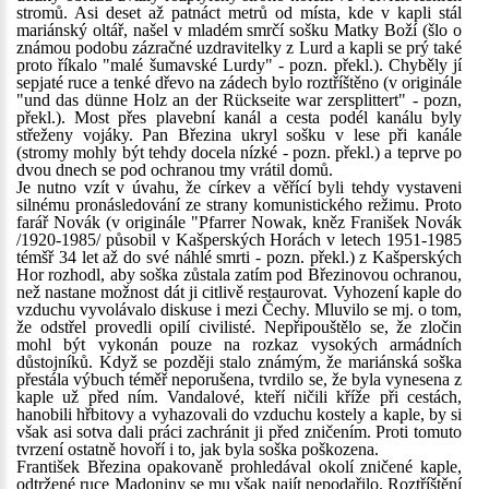
stromů. Asi deset až patnáct metrů od místa, kde v kapli stál
mariánský oltář, našel v mladém smrčí sošku Matky Boží (šlo o
známou podobu zázračné uzdravitelky z Lurd a kapli se prý také
proto říkalo "malé šumavské Lurdy" - pozn. překl.). Chyběly jí
sepjaté ruce a tenké dřevo na zádech bylo roztříštěno (v originále
"und das dünne Holz an der Rückseite war zersplittert" - pozn,
překl.). Most přes plavební kanál a cesta podél kanálu byly
střeženy vojáky. Pan Březina ukryl sošku v lese při kanále
(stromy mohly být tehdy docela nízké - pozn. překl.) a teprve po
dvou dnech se pod ochranou tmy vrátil domů.
Je nutno vzít v úvahu, že církev a věřící byli tehdy vystaveni
silnému pronásledování ze strany komunistického režimu. Proto
farář Novák (v originále "Pfarrer Nowak, kněz Franišek Novák
/1920-1985/ působil v Kašperských Horách v letech 1951-1985
témšř 34 let až do své náhlé smrti - pozn. překl.) z Kašperských
Hor rozhodl, aby soška zůstala zatím pod Březinovou ochranou,
než nastane možnost dát ji citlivě restaurovat. Vyhození kaple do
vzduchu vyvolávalo diskuse i mezi Čechy. Mluvilo se mj. o tom,
že odstřel provedli opilí civilisté. Nepřipouštělo se, že zločin
mohl být vykonán pouze na rozkaz vysokých armádních
důstojníků. Když se později stalo známým, že mariánská soška
přestála výbuch téměř neporušena, tvrdilo se, že byla vynesena z
kaple už před ním. Vandalové, kteří ničili kříže při cestách,
hanobili hřbitovy a vyhazovali do vzduchu kostely a kaple, by si
však asi sotva dali práci zachránit ji před zničením. Proti tomuto
tvrzení ostatně hovoří i to, jak byla soška poškozena.
František Březina opakovaně prohledával okolí zničené kaple,
odtržené ruce Madoniny se mu však najít nepodařilo. Roztříštění