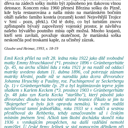
dřeva na zádech sošky mohlo být způsobeno jen tlakovou vlnou
detonace. Koncem roku 1960 přenesl Březina sošku do Plzně,
kde byla restaurována a našla místo na mariánském bočním
oltáři našeho farního kostela (rozuměj kostel Nejsvětější Trojice
v Srní - pozn, překl.). Od té doby, co byl turistům znovu
zpřístupněn bývalý zapovězený vojenský prostor, je návštěva
našeho bývalého poutního místa opět možná. Mnoho krajanů,
kteří sem zavítali, považuje skutečnost, že mariánská soška
neskončila pod troskami kaple, za učiněný zázrak.
Glaube und Heimat, 1993, s. 18-19
Emil Keck přišel na svět 28. ledna roku 1922 jako dítě svobodné
matky Emmy Hruschkaové (*1. prosince 1896 v Grünbergerhütte
čp. 45, na archu sčítání lidu z roku 1921 je na rozdíl od oddací
matriky uvedeno datum 11. dubna 1896, což potvrzuje záznam
matriky křestní, podle níž se narodila jako dcera dřevorubce
Johanna Hruschky a Pauliny, roz. Puchingerové ze Seckerbergu
čp. 1) v Grünbergerhütte čp. 29 a byl legitimizován teprve jejím
sňatkem s Karlem Keckem (*3. prosince 1903 v Grünbergerhütte
čp. 48 jako syn Karla Kecka "staršího"), který působil jako
dřevorubec dlouho na bavorské straně hranice (říkalo se jim tu
"Bojergeher" a bylo jich opravdu nemálo). Ve svém rodišti
navštěvoval tamní jednotřídku, roku 1933 se s rodiči a sestrou
přestěhoval do Rehberku, tehdy označovaném už i českým
místním jménem Srní. Ačkoli tam školní docházku skončil roku
1936 s vynikajícím prospěchen, na další vzdělání nemohl
pomýšlet. U české firmy Jelínek se stal pomocným dělníkem při