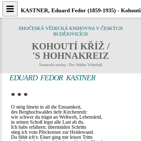
KASTNER, Eduard Fedor (1859-1935) - Kohouti
JIHOČESKÁ VĚDECKÁ KNIHOVNA V ČESKÝCH
BUDĚJOVICÍCH
KOHOUTÍ KŘÍŽ /
'S HOHNAKREIZ
Šumavské ozvěny / Des Waldes Widerhall
EDUARD FEDOR KASTNER
* * *
O steig hinein in all die Einsamkeit,
des Berghochwaldes tiefe Kirchenruh:
wie schwer du trägst an Weltweh, Lebensleid,
in seinen Schoß legst alle Last ab du.
Ich habs erfahren: übermüden Schritts
stieg ich vom Plöckensee zur Heidewand.
Da fühlt ich's: Einer ging mir leisen Tritts