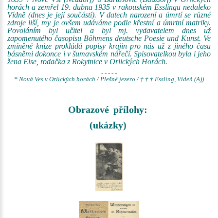
horách a zemřel 19. dubna 1935 v rakouském Esslingu nedaleko
Vídně (dnes je její součástí). V datech narození a úmrtí se různé
zdroje liší, my je ovšem udáváme podle křestní a úmrtní matriky.
Povoláním byl učitel a byl mj. vydavatelem dnes už
zapomenutého časopisu Böhmens deutsche Poesie und Kunst. Ve
zmíněné knize prokládá popisy krajin pro nás už z jiného času
básněmi dokonce i v šumavském nářečí. Spisovatelkou byla i jeho
žena Else, rodačka z Rokytnice v Orlických Horách.
- - - - -
* Nová Ves v Orlických horách / Plešné jezero / † † † Essling, Vídeň (A))
Obrazové přílohy:
(ukázky)