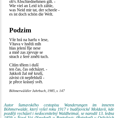
ob's Abschiednehmen gilt. -
Wie viel an Leid ich zähle,
was Neid mir tat, der scheele -
es ist doch schön die Welt.
Podzim
Vítr hrá na harfu v lese,
Vltava v hnědi mlh
hlas jelení říje nese
a mně zas zjevuje se
strach z šeré změti tuch.
Cítím tělem i duší
ten čas, čas odcházet. -
Jakkoli žal mě kruší,
závist cit nepřehluší -
je přece krásný svět.
Böhmerwäldler Jahrbuch, 1985, s. 147
Autor šumavského cestopisu Wanderungen im inneren
Böhmerwalde, který vyšel roku 1917 v budějovické Moldavii, kde
později vycházel i nedocenitelný Waldheimat, se narodil 13. ledna
1859 v Nové Vsi (Neudorf) u Bartošovic (Batzdorf) v Orlických