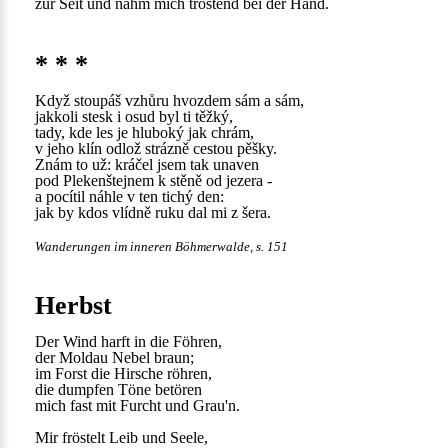
zur Seit und nahm mich tröstend bei der Hand.
* * *
Když stoupáš vzhůru hvozdem sám a sám,
jakkoli stesk i osud byl ti těžký,
tady, kde les je hluboký jak chrám,
v jeho klín odlož strázně cestou pěšky.
Znám to už: kráčel jsem tak unaven
pod Plekenštejnem k stěně od jezera -
a pocítil náhle v ten tichý den:
jak by kdos vlídně ruku dal mi z šera.
Wanderungen im inneren Böhmerwalde, s. 151
Herbst
Der Wind harft in die Föhren,
der Moldau Nebel braun;
im Forst die Hirsche röhren,
die dumpfen Töne betören
mich fast mit Furcht und Grau'n.
Mir fröstelt Leib und Seele,