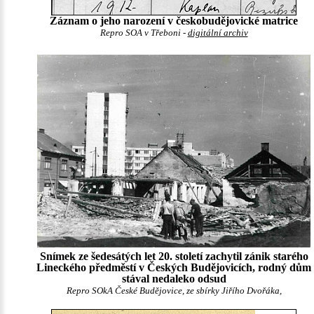
Záznam o jeho narození v českobudějovické matrice
Repro SOA v Třeboni -
digitální archiv
Snímek ze šedesátých let 20. století zachytil zánik starého
Lineckého předměstí v Českých Budějovicích, rodný dům
stával nedaleko odsud
Repro SOkA České Budějovice, ze sbírky Jiřího Dvořáka,