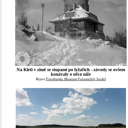
Na Kleti v zimě se stopami po lyžařích - závody se ovšem
konávaly o něco níže
Repro
Fotobanka Museum Fotoateliér Seidel