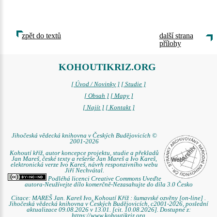
zpět do textů
další strana
přílohy
KOHOUTIKRIZ.ORG
[ Úvod / Novinky ]
[ Studie ]
[ Obsah ]
[ Mapy ]
[ Najít ]
[ Kontakt ]
Jihočeská vědecká knihovna v Českých Budějovicích ©
2001-2026
Kohoutí kříž, autor koncepce projektu, studie a překladů
Jan Mareš, české texty a rešerše Jan Mareš a Ivo Kareš,
elektronická verze Ivo Kareš, návrh responzivního webu
Jiří Nechvátal.
Podléhá licenci Creative Commons Uveďte
autora-Neužívejte dílo komerčně-Nezasahujte do díla 3.0 Česko
Citace: MAREŠ Jan. Kareš Ivo. Kohoutí Kříž : šumavské ozvěny [on-line] .
Jihočeská vědecká knihovna v Českých Budějovicích, c2001-2026, poslední
aktualizace 09.08.2026 v 13.01. [cit. 10.08.2026]. Dostupné z:
https://www.kohoutikriz.org