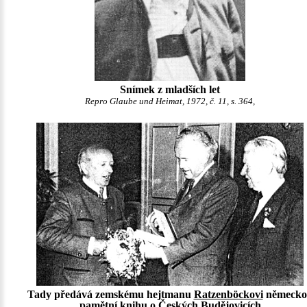
Snímek z mladších let
Repro Glaube und Heimat, 1972, č. 11, s. 364,
Tady předává zemskému hejtmanu
Ratzenböckovi
německo
pamětní knihu o Českých Budějovicích