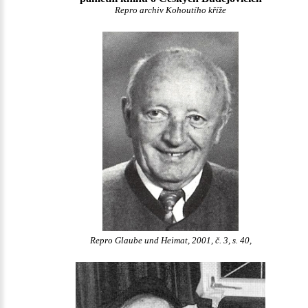
Repro archiv Kohoutího kříže
Repro Glaube und Heimat, 2001, č. 3, s. 40,