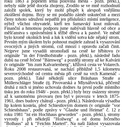
roku 1863 a popelem lehla polovina města - pozn. překl.),
nebyly stále ještě docela zhojeny, Zrodilo se ve mně rozhodnutí
založit spolek, který by mohl přispět k alespoň vnějšímu
zkrášlení dojmu. Brzy se mi podařilo záměr uskutečnit a mezi
členy tohoto sdružení nepatřili jen příslušníci místní inteligence,
nýbrž všichni obyvatelé, kteří ten šumavský kout milovali.
Finanční a hmotnou podporu jsme nabývali hlavně od obce a
měšťanstva s oprávněními k těžbě dřeva a k pastvě. Ve městě
bylo kromě okolních lesů a luk k vidění sotva kde nějaký strom.
Prvním mým úkolem bylo pohnout majitele zahrad k vysazování
ovocných a jiných stromů, což mnozí i opravdu začali činit.
Nejprve jsme vysadili stromořadí na cestě ke hřbitovu (v
originále "in der Friedhofstraße - pozn. překl.), následně řadu
dubů na cestě řečené "Bärnweg" a později stromy až ke Kalvárii
(v originále "bis zum Kalvarienberg", křížová cesta ve Volarech.
Roku 2008 restaurovaná, se nachází přibližně 1,5 kilometru
severovýchodně od centra města při cestě na vrch Kamenáč -
pozn. překl.). Také někdejší ulice Bräuhaus Straße a
Müllerschläger Straße (tj. Pivovarská a Mlynářovická, přičemž
druhá z nich si jméno uchovala dodnes /ta první podle místního
tisku jen do roku 1948/ - pozn. překl.) byly brzy osázeny stromy
až k samotnému pivovaru (ten byl v provozu v letech 1875-
1961, dnes budovy chátrají - pozn. překl.). Následovala výsadba
lip kolem kostela, před Schiestlovým domem (v originále "vor
Schiestlshaus", podle zprávy v "Glaube und Heimat" č. 12 z
roku 1981 "ist ein Hochhaus geworden" - pozn. překl.), stromy
vyrostly i při někdejší "Hoilweg" a od domu řečeného
"Bolhaus" až k "Feichtn Marterl". Na naši žádost vysazovala