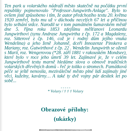
Ten park u volarského nádraží město skutečně na počátku první
republiky pojmenovalo "Professor-Jungwirth-Anlage". Bylo to
ovšem jistě způsobeno i tím, že autor předchozího textu 20. května
1920 zemřel, bylo mu už v důchodu necelých 67 let a příčinou
bylo selhání srdce. Narodil se v tom památném šumavském městě
dne 5. října roku 1853 zdejšímu měšťanovi Leonardu
Jungwirthovi (synu Andrase Jungwirtha z čp. 172 a Magdaleny,
roz. Sitterové z čp. 146, což je i rodný dům jejího vnuka
Wendelina) a jeho ženě Johanně, dceři Innozenze Pinskera a
Mariany, roz. Gutwirthové z čp. 22 . Wendelin Jungwirth se oženil
s Marií, roz. Wengerovou (*28. září 1881 v rakouském Mondsee),
které bylo v roce jeho úmrtí 39 let. Zajímavé je, že v celém
Jungwirthově textu marně hledáme slova o obnově tradičních
volarských dřevěných domů - řeč je toliko o stromech. Památková
péče se ještě nenosila, meziválečné město plné lidí zajímaly jiné
věci, kuželny, kavárny… A také ty dvě vojny pár desítek let po
sobě...
- - - - -
* Volary / † † † Volary
Obrazové přílohy:
(ukázky)