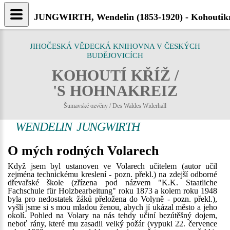
JUNGWIRTH, Wendelin (1853-1920) - Kohoutikr
JIHOČESKÁ VĚDECKÁ KNIHOVNA V ČESKÝCH
BUDĚJOVICÍCH
KOHOUTÍ KŘÍŽ /
'S HOHNAKREIZ
Šumavské ozvěny / Des Waldes Widerhall
WENDELIN JUNGWIRTH
O mých rodných Volarech
Když jsem byl ustanoven ve Volarech učitelem (autor učil
zejména technickému kreslení - pozn. překl.) na zdejší odborné
dřevařské škole (zřízena pod názvem "K.K. Staatliche
Fachschule für Holzbearbeitung" roku 1873 a kolem roku 1948
byla pro nedostatek žáků přeložena do Volyně - pozn. překl.),
vyšli jsme si s mou mladou ženou, abych jí ukázal město a jeho
okolí. Pohled na Volary na nás tehdy učiní bezútěšný dojem,
neboť rány, které mu zasadil velký požár (vypukl 22. července