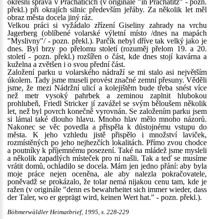
okresní správa v Prachaticích (v originále "in Prachatitz" - pozn.
překl.) při okrajích silnic především jeřáby. Za několik let měl
obraz města docela jiný ráz.
Velkou práci si vyžádalo zřízení Giseliny zahrady na vrchu
Jagerberg (oblíbené volarské výletní místo /dnes na mapách
"Myslivny"/ - pozn. překl.). Parčík nebyl dříve tak velký jako je
dnes. Byl brzy po přelomu století (rozuměj přelom 19. a 20.
století - pozn. překl.) rozšířen o část, kde dnes stojí kavárna a
kuželna a zvětšen i o svou přední část.
Založení parku u volarského nádraží se mi stalo asi největším
úkolem. Tady jsme museli provést značné zemní přesuny. Věděli
jsme, že mezi Nádržní ulicí a kolejištěm bude třeba snést více
než metr vysoký pahrbek a zeminou zaplnit hlubokou
prohlubeň, Friedl Stricker jí zavážel se svým běloušem několik
let, než byl povrch konečně vyrovnán. Se založením parku jsem
si lámal také dlouho hlavu. Mnoho hlav mělo mnoho názorů.
Nakonec se věc povedla a přispěla k důstojnému vstupu do
města. K jeho vzhledu jistě přispělo i množství laviček,
rozmístěných po jeho nejhezčích lokalitách. Přímo zvou chodce
a poutníky k příjemnému posezení. Také na mládež jsme mysleli
a několik zapadlých místeček pro ni našli. Tak a teď se musíme
vrátit domů, ochladilo se docela. Mám jen jedno přání: aby byla
moje práce nejen oceněna, ale aby nalezla pokračovatele,
poněvadž se prokázalo, že tolar nemá nijakou cenu tam, kde je
ražen (v originále "denn es bewahrheitet sich immer wieder, dass
der Taler, wo er geprägt wird, keinen Wert hat." - pozn. překl.).
Böhmerwäldler Heimatbrief, 1995, s. 228-229