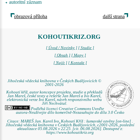
autoritní záznam
obrazová příloha
další strana
KOHOUTIKRIZ.ORG
[ Úvod / Novinky ]
[ Studie ]
[ Obsah ]
[ Mapy ]
[ Najít ]
[ Kontakt ]
Jihočeská vědecká knihovna v Českých Budějovicích ©
2001-2026
Kohoutí kříž, autor koncepce projektu, studie a překladů
Jan Mareš, české texty a rešerše Jan Mareš a Ivo Kareš,
elektronická verze Ivo Kareš, návrh responzivního webu
Jiří Nechvátal.
Podléhá licenci Creative Commons Uveďte
autora-Neužívejte dílo komerčně-Nezasahujte do díla 3.0 Česko
Citace: MAREŠ Jan. Kareš Ivo. Kohoutí Kříž : šumavské ozvěny [on-line] .
Jihočeská vědecká knihovna v Českých Budějovicích, c2001-2026, poslední
aktualizace 05.08.2026 v 22.25. [cit. 06.08.2026]. Dostupné z:
https://www.kohoutikriz.org