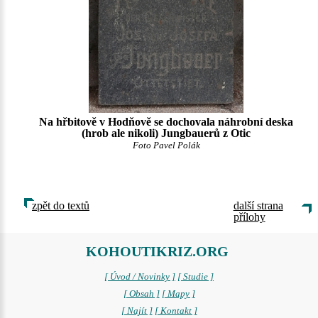
Na hřbitově v Hodňově se dochovala náhrobní deska
(hrob ale nikoli) Jungbauerů z Otic
Foto Pavel Polák
zpět do textů
další strana
přílohy
KOHOUTIKRIZ.ORG
[ Úvod / Novinky ]
[ Studie ]
[ Obsah ]
[ Mapy ]
[ Najít ]
[ Kontakt ]