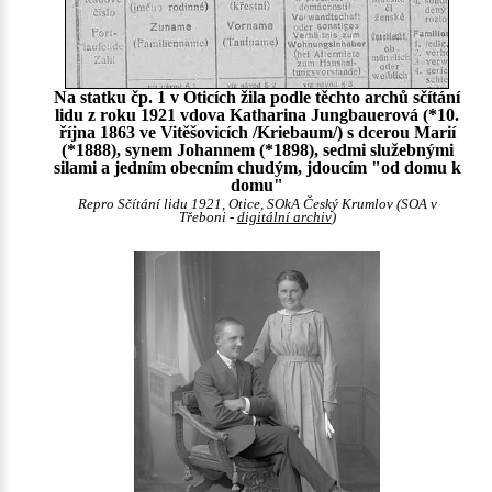
Na statku čp. 1 v Oticích žila podle těchto archů sčítání
lidu z roku 1921 vdova Katharina Jungbauerová (*10.
října 1863 ve Vitěšovicích /Kriebaum/) s dcerou Marií
(*1888), synem Johannem (*1898), sedmi služebnými
silami a jedním obecním chudým, jdoucím "od domu k
domu"
Repro Sčítání lidu 1921, Otice, SOkA Český Krumlov (SOA v
Třeboni -
digitální archiv
)