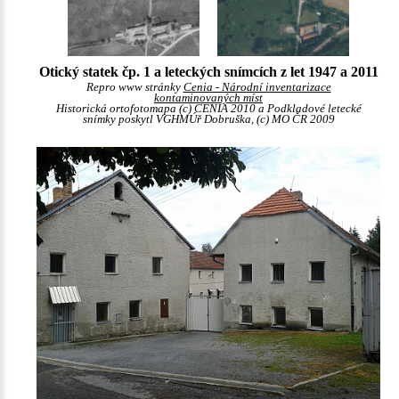
Otický statek čp. 1 a leteckých snímcích z let 1947 a 2011
Repro www stránky
Cenia - Národní inventarizace
kontaminovaných míst
Historická ortofotomapa (c) CENIA 2010 a Podkladové letecké
snímky poskytl VGHMÚř Dobruška, (c) MO ČR 2009