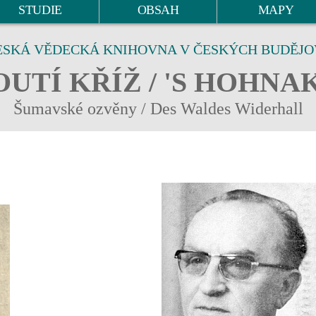
STUDIE
OBSAH
MAPY
ESKÁ VĚDECKÁ KNIHOVNA V ČESKÝCH BUDĚJO
UTÍ KŘÍŽ / 'S HOHNA
Šumavské ozvěny / Des Waldes Widerhall