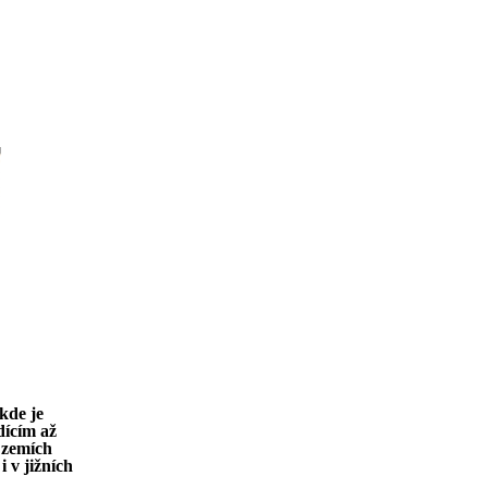
kde je
ícím až
h zemích
 v jižních