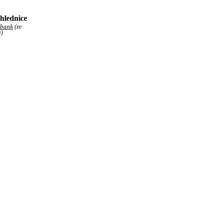
ohlednice
nbank
(ze
u)