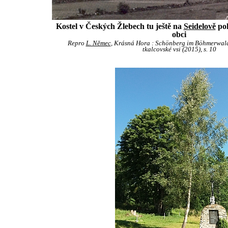
Kostel v Českých Žlebech tu ještě na
Seidelově
poh
obci
Repro
L. Němec
, Krásná Hora : Schönberg im Böhmerwald
tkalcovské vsi (2015), s. 10