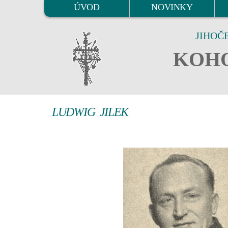
ÚVOD
NOVINKY
JIHOČ
KOHO
LUDWIG JILEK