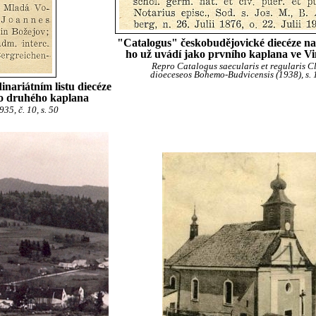
"Catalogus" českobudějovické diecéze na
ho už uvádí jako prvního kaplana ve 
Repro Catalogus saecularis et regularis Cl
dioeceseos Bohemo-Budvicensis (1938), s. 
nariátním listu diecéze
o druhého kaplana
35, č. 10, s. 50