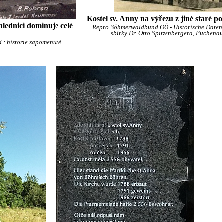
Kostel sv. Anny na výřezu z jiné staré p
lednici dominuje celé
Repro
Böhmerwaldbund OÖ - Historische Date
sbírky Dr. Otto Spitzenbergera, Puchena
 : historie zapomenuté