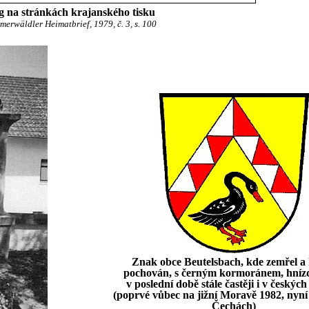
g na stránkách krajanského tisku
erwäldler Heimatbrief, 1979, č. 3, s. 100
Znak obce Beutelsbach, kde zemřel a 
pochován, s černým kormoránem, hnízd
v poslední době stále častěji i v českýc
(poprvé vůbec na jižní Moravě 1982, nyní i
Čechách)