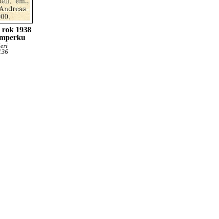
 rok 1938
Vimperku
eri
136