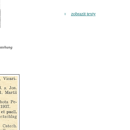
zobrazit texty
tstehung
5