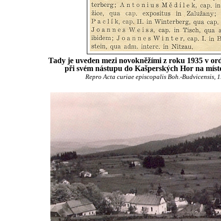
Tady je uveden mezi novokněžími z roku 1935 v ordi
při svém nástupu do Kašperských Hor na míst
Repro Acta curiae episcopalis Boh.-Budvicensis, 19