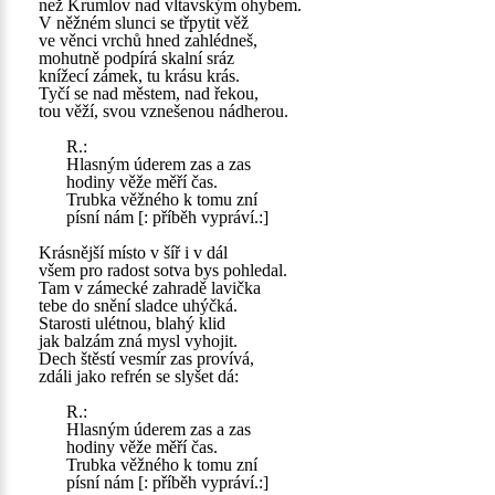
než Krumlov nad vltavským ohybem.
V něžném slunci se třpytit věž
ve věnci vrchů hned zahlédneš,
mohutně podpírá skalní sráz
knížecí zámek, tu krásu krás.
Tyčí se nad městem, nad řekou,
tou věží, svou vznešenou nádherou.
R.:
Hlasným úderem zas a zas
hodiny věže měří čas.
Trubka věžného k tomu zní
písní nám [: příběh vypráví.:]
Krásnější místo v šíř i v dál
všem pro radost sotva bys pohledal.
Tam v zámecké zahradě lavička
tebe do snění sladce uhýčká.
Starosti ulétnou, blahý klid
jak balzám zná mysl vyhojit.
Dech štěstí vesmír zas provívá,
zdáli jako refrén se slyšet dá:
R.:
Hlasným úderem zas a zas
hodiny věže měří čas.
Trubka věžného k tomu zní
písní nám [: příběh vypráví.:]