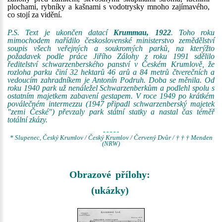
plochami, rybníky a kašnami s vodotrysky mnoho zajímavého,
co stojí za vidění.
P.S. Text je ukončen datací
Krummau, 1922
. Toho roku
mimochodem nařídilo československé ministerstvo zemědělství
soupis všech veřejných a soukromých parků, na kterýžto
požadavek podle práce Jiřího Zálohy z roku 1991 sdělilo
ředitelství schwarzenberského panství v Českém Krumlově, že
rozloha parku činí 32 hektarů 46 arů a 84 metrů čtverečních a
vedoucím zahradníkem je Antonín Podruh. Doba se měnila. Od
roku 1940 park už nenáležel Schwarzenberkům a podlehl spolu s
ostatním majetkem zabavení gestapem. V roce 1949 po krátkém
poválečném intermezzu (1947 připadl schwarzenberský majetek
"zemi České") převzaly park státní statky a nastal čas téměř
totální zkázy.
- - - - -
* Slupenec, Český Krumlov / Český Krumlov / Červený Dvůr / † † † Menden
(NRW)
Obrazové přílohy:
(ukázky)