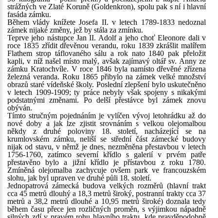
strážných ve Zlaté Koruně (Goldenkron), spolu pak s ní i hlavní
fasáda zámku.
Během vlády knížete Josefa II. v letech 1789-1833 nedoznal
zámek nijaké změny, jež by stála za zmínku.
Teprve jeho nástupce Jan II. Adolf a jeho choť Eleonore dali v
roce 1835 zřídit dřevěnou verandu, roku 1839 zkrášlit malířem
Flathem strop táflovaného sálu a rok nato 1840 pak přeložit
kapli, v níž našel místo malý, avšak zajímavý oltář sv. Anny ze
zámku Kratochvíle. V roce 1846 byla namísto dřevěné zřízena
železná veranda. Roku 1865 přibylo na zámek velké množství
obrazů staré vídeňské školy. Poslední zlepšení bylo uskutečněno
v letech 1909-1909; ty práce nebyly však spojeny s nikakými
podstatnými změnami. Po delší přestávce byl zámek znovu
obýván.
Tímto stručným pojednáním je vylíčen vývoj letohrádku až do
nové doby a jak lze zjistit srovnáním s velkou olejomalbou
někdy z druhé poloviny 18. století, nacházející se na
krumlovském zámku, neliší se střední část zámecké budovy
nijak od stavu, v němž je dnes, nezměněna přestavbou v letech
1756-1760, zatímco severní křídlo s galerií v prvém patře
přestavěno bylo a jižní křídlo je přístavbou z roku 1780.
Zmíněná olejomalba zachycuje ovšem park ve francouzském
slohu, jak byl upraven ve druhé půli 18. století.
Jednopatrová zámecká budova velkých rozměrů (hlavní trakt
cca 45 metrů dlouhý a 18,3 metrů široký, postranní trakty cca 37
metrů a 38,2 metrů dlouhé a 10,95 metrů široké) doznala tedy
během času přece jen rozličných proměn, s výjimkou nápadně
silných zdí v pravém rohu hlavního traktu, kde pravděpodobně