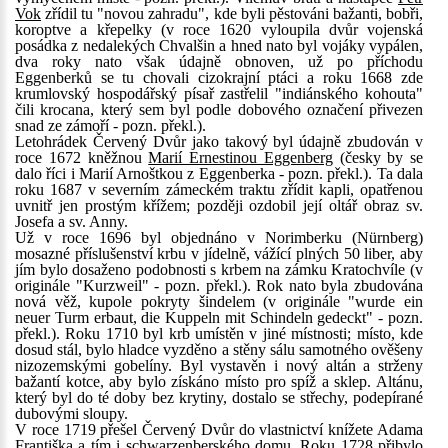
Vok
zřídil tu "novou zahradu", kde byli pěstováni bažanti, bobři,
koroptve a křepelky (v roce 1620 vyloupila dvůr vojenská
posádka z nedalekých Chvalšin a hned nato byl vojáky vypálen,
dva roky nato však údajně obnoven, už po příchodu
Eggenberků se tu chovali cizokrajní ptáci a roku 1668 zde
krumlovský hospodářský písař zastřelil "indiánského kohouta"
čili krocana, který sem byl podle dobového označení přivezen
snad ze zámoří - pozn. překl.).
Letohrádek Červený Dvůr jako takový byl údajně zbudován v
roce 1672 kněžnou
Marií Ernestinou Eggenberg
(česky by se
dalo říci i Marií Arnoštkou z Eggenberka - pozn. překl.). Ta dala
roku 1687 v severním zámeckém traktu zřídit kapli, opatřenou
uvnitř jen prostým křížem; později ozdobil její oltář obraz sv.
Josefa a sv. Anny.
Už v roce 1696 byl objednáno v Norimberku (Nürnberg)
mosazné příslušenství krbu v jídelně, vážící plných 50 liber, aby
jím bylo dosaženo podobnosti s krbem na zámku Kratochvíle (v
originále "Kurzweil" - pozn. překl.). Rok nato byla zbudována
nová věž, kupole pokryty šindelem (v originále "wurde ein
neuer Turm erbaut, die Kuppeln mit Schindeln gedeckt" - pozn.
překl.). Roku 1710 byl krb umístěn v jiné místnosti; místo, kde
dosud stál, bylo hladce vyzděno a stěny sálu samotného ověšeny
nizozemskými gobelíny. Byl vystavěn i nový altán a strženy
bažantí kotce, aby bylo získáno místo pro spíž a sklep. Altánu,
který byl do té doby bez krytiny, dostalo se střechy, podepírané
dubovými sloupy.
V roce 1719 přešel Červený Dvůr do vlastnictví knížete Adama
Františka a tím i schwarzenberského domu. Roku 1728 přibylo