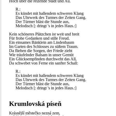
Hoch über die reizende Stadt und Au.
R.:
Es kündet mit hallendem schweren Klang
Das Uhrwerk des Turmes der Zeiten Gang.
Der Türmer bläst die Stunde aus,
Melodisch [: dringt 's in jedes Haus.:]
Kein schöneres Plätzchen ist weit und breit
Für frohe Gedanken und stille Freud.
Ein einsames Bänklein am Lindenbaum
Im Garten des Schlosses zu süßem Traum.
Da fliehen die Sorgen, der Friede zieht
Wie träufelnder Balsam in unser Gemüt
Ein Glücksempfinden durchweht das All,
Da schwebet von Ferne ein sanfter Schall:
R.:
Es kündet mit hallendem schweren Klang
Das Uhrwerk des Turmes der Zeiten Gang.
Der Türmer bläst die Stunde aus,
Melodisch [: dringt 's in jedes Haus.:]
Krumlovská píseň
Krásnější městečko nezná zem,