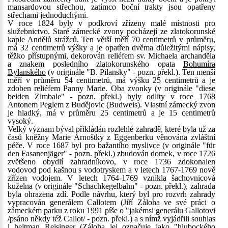
mansardovou střechou, zatímco boční trakty jsou opatřeny
střechami jednoduchými.
V roce 1824 byly v podkroví zřízeny malé místnosti pro
služebnictvo. Staré zámecké zvony pocházejí ze zlatokorunské
kaple Andělů strážců. Ten větší měří 70 centimetrů v průměru,
má 32 centimetrů výšky a je opatřen dvěma důležitými nápisy,
těžko přístupnými, dekorován reliéfem sv. Michaela archanděla
a znakem posledního zlatokorunského opata
Bohumíra
Bylanského
(v originále "B. Pilansky" - pozn. překl.). Ten menší
měří v průměru 54 centimetrů, má výšku 25 centimetrů a je
zdoben reliéfem Panny Marie. Oba zvonky (v originále "diese
beiden Zimbale" - pozn. překl.) byly odlity v roce 1768
Antonem Peglem z Budějovic (Budweis). Vlastní zámecký zvon
je hladký, má v průměru 25 centimetrů a je 15 centimetrů
vysoký.
Velký význam býval přikládán rozlehlé zahradě, které byla už za
časů kněžny Marie Arnoštky z Eggenberku věnována zvláštní
péče. V roce 1687 byl pro bažantího myslivce (v originále "für
den Fasanenjäger" - pozn. překl.) zbudován domek, v roce 1726
zvětšeno obydlí zahradníkovo, v roce 1736 zdokonalen
vodovod pod kašnou s vodotryskem a v letech 1767-1769 nově
zřízen vodojem. V letech 1764-1769 vznikla šachovnicová
kuželna (v originále "Schachkegelbahn" - pozn. překl.), zahrada
byla ohrazena zdí. Podle návrhu, který byl pro rozvrh zahrady
vypracován generálem Callotem (Jiří Záloha ve své práci o
zámeckém parku z roku 1991 píše o "jakémsi generálu Gallotovi
/psáno někdy též Callot/ - pozn. překl.) a s nímž vyjádřili souhlas
i hejtman Reisinger (Záloha jej označuje jako "hlubockého