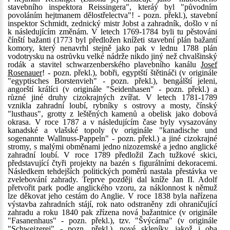
stavebního inspektora Reissingera", kteráý byl "původním
povoláním hejtmanem dělostřelectva"! - pozn. překl.), stavební
inspektor Schmidt, zednický mistr Jobst a zahradník, došlo v ní
k následujícím změnám. V letech 1769-1784 byli tu pěstováni
čínští bažanti (1773 byl předložen knížeti stavební plán bažantí
komory, který nenavrhl stejně jako pak v lednu 1788 plán
vodotrysku na ostrůvku velké nádrže nikdo jiný než chvalšinský
rodák a stavitel schwarzenberského plavebního kanálu
Josef
Rosenauer
! - pozn. překl.), bobři, egyptští štětináči (v originále
"egyptisches Borstenvieh" - pozn. překl.), bengálští jeleni,
angorští králíci (v originále "Seidenhasen" - pozn. překl.) a
různé jiné druhy cizokrajných zvířat. V letech 1781-1789
vznikla zahradní loubí, rybníky s ostrovy a mosty, čínský
"lusthaus", grotty z leštěných kamenů a obelisk jako dobová
okrasa. V roce 1787 a v následujícím čase byly vysazovány
kanadské a vlašské topoly (v originále "kanadische und
sogenannte Wallnuss-Pappeln" - pozn. překl.) a jiné cizokrajné
stromy, s malými obměnami jedno nizozemské a jedno anglické
zahradní loubí. V roce 1789 předložil Zach tužkové skici,
představující čtyři projekty na bazén s figurálními dekoracemi.
Následkem tehdejších politických poměrů nastala přestávka ve
zvelebování zahrady. Teprve později dal kníže Jan II. Adolf
přetvořit park podle anglického vzoru, za náklonnost k němuž
lze děkovat jeho cestám do Anglie. V roce 1838 byla nařízena
výstavba zahradních stájí, rok nato odstraněny zdi ohraničující
zahradu a roku 1840 pak zřízena nová bažantnice (v originále
"Fasanenhaus" - pozn. překl.), tzv. "Švýcárna" (v originále
"Schweizerei" - pozn. překl.), nové skleníky, jakož i oba