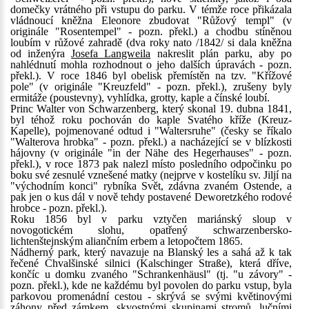
domečky vrátného při vstupu do parku. V témže roce přikázala
vládnoucí kněžna Eleonore zbudovat "Růžový templ" (v
originále "Rosentempel" - pozn. překl.) a chodbu stíněnou
loubím v růžové zahradě (dva roky nato /1842/ si dala kněžna
od inženýra
Josefa Langweila
nakreslit plán parku, aby po
nahlédnutí mohla rozhodnout o jeho dalších úpravách - pozn.
překl.). V roce 1846 byl obelisk přemístěn na tzv. "Křížové
pole" (v originále "Kreuzfeld" - pozn. překl.), zrušeny byly
ermitáže (poustevny), vyhlídka, grotty, kaple a čínské loubí.
Princ Walter von Schwarzenberg, který skonal 19. dubna 1841,
byl téhož roku pochován do kaple Svatého kříže (Kreuz-
Kapelle), pojmenované odtud i "Waltersruhe" (česky se říkalo
"Walterova hrobka" - pozn. překl.) a nacházející se v blízkosti
hájovny (v originále "in der Nähe des Hegerhauses" - pozn.
překl.), v roce 1873 pak nalezl místo posledního odpočinku po
boku své zesnulé vznešené matky (nejprve v kostelíku sv. Jiljí na
"východním konci" rybníka Svět, zdávna zvaném Ostende, a
pak jen o kus dál v nově tehdy postavené Deworetzkého rodové
hrobce - pozn. překl.).
Roku 1856 byl v parku vztyčen mariánský sloup v
novogotickém slohu, opatřený schwarzenbersko-
lichtenštejnským aliančním erbem a letopočtem 1865.
Nádherný park, který navazuje na Blanský les a sahá až k tak
řečené Chvalšinské silnici (Kalschinger Straße), která dříve,
končíc u domku zvaného "Schrankenhäusl" (tj. "u závory" -
pozn. překl.), kde ne každému byl povolen do parku vstup, byla
parkovou promenádní cestou - skrývá se svými květinovými
záhony před zámkem, skvostnými skupinami stromů, lučními