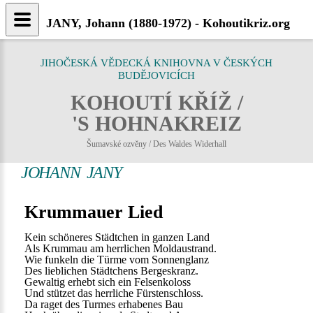
JANY, Johann (1880-1972) - Kohoutikriz.org
JIHOČESKÁ VĚDECKÁ KNIHOVNA V ČESKÝCH
BUDĚJOVICÍCH
KOHOUTÍ KŘÍŽ /
'S HOHNAKREIZ
Šumavské ozvěny / Des Waldes Widerhall
JOHANN JANY
Krummauer Lied
Kein schöneres Städtchen in ganzen Land
Als Krummau am herrlichen Moldaustrand.
Wie funkeln die Türme vom Sonnenglanz
Des lieblichen Städtchens Bergeskranz.
Gewaltig erhebt sich ein Felsenkoloss
Und stützet das herrliche Fürstenschloss.
Da raget des Turmes erhabenes Bau