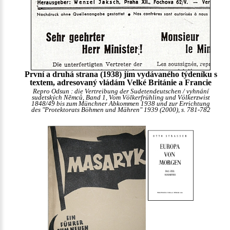
První a druhá strana (1938) jím vydávaného týdeníku s
textem, adresovaný vládám Velké Británie a Francie
Repro Odsun : die Vertreibung der Sudetendeutschen / vyhnání
sudetských Němců, Band 1, Vom Völkerfrühling und Völkerzwist
1848/49 bis zum Münchner Abkommen 1938 und zur Errichtung
des "Protektorats Böhmen und Mähren" 1939 (2000), s. 781-782