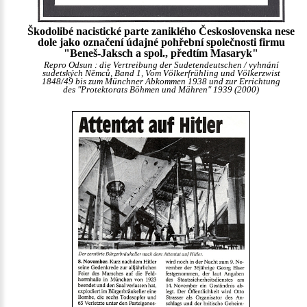
Škodolibé nacistické parte zaniklého Československa nese
dole jako označení údajné pohřební společnosti firmu
"Beneš-Jaksch a spol., předtím Masaryk"
Repro Odsun : die Vertreibung der Sudetendeutschen / vyhnání
sudetských Němců, Band 1, Vom Völkerfrühling und Völkerzwist
1848/49 bis zum Münchner Abkommen 1938 und zur Errichtung
des "Protektorats Böhmen und Mähren" 1939 (2000)