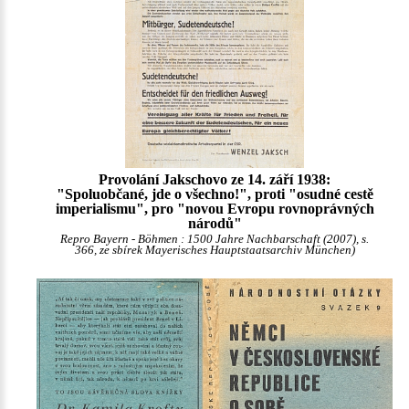
Provolání Jakschovo ze 14. září 1938:
"Spoluobčané, jde o všechno!", proti "osudné cestě
imperialismu", pro "novou Evropu rovnoprávných
národů"
Repro Bayern - Böhmen : 1500 Jahre Nachbarschaft (2007), s.
366, ze sbírek Mayerisches Hauptstaatsarchiv München)