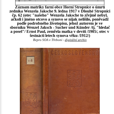
Záznam matriky farní obce Horní Stropnice o úmrtí
zedníka Wenzela Jaksche 9. ledna 1917 v Dlouhé Stropnici
čp. 62 (otec "našeho" Wenzela Jaksche to zřejmě nebyl,
ačkoli i jméno otcovo a synovo se nijak nelišilo, poněvadž
podle podrobného životopisu, jehož autorem je ve
sborníku Wenzel Jaksch - Sucher und Künder /tj. "hledač
a posel"/ Ernst Paul, zemřela matka v devíti /1905/, otec v
šestnácti letech synova věku /1912/)
Repro SOA v Třeboni -
digitální archiv