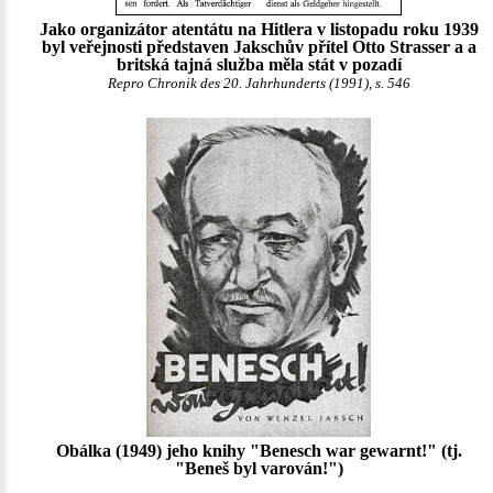
Jako organizátor atentátu na Hitlera v listopadu roku 1939
byl veřejnosti představen Jakschův přítel Otto Strasser a a
britská tajná služba měla stát v pozadí
Repro Chronik des 20. Jahrhunderts (1991), s. 546
Obálka (1949) jeho knihy "Benesch war gewarnt!" (tj.
"Beneš byl varován!")