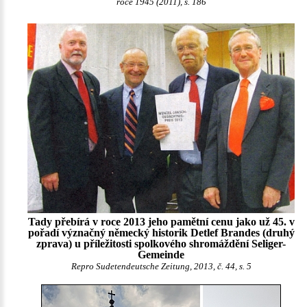
roce 1945 (2011), s. 186
Tady přebírá v roce 2013 jeho pamětní cenu jako už 45. v
pořadí význačný německý historik Detlef Brandes (druhý
zprava) u příležitosti spolkového shromáždění Seliger-
Gemeinde
Repro Sudetendeutsche Zeitung, 2013, č. 44, s. 5