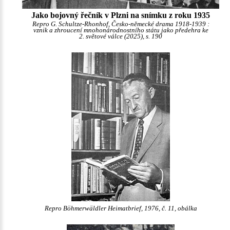
Jako bojovný řečník v Plzni na snímku z roku 1935
Repro G. Schultze-Rhonhof, Česko-německé drama 1918-1939 :
vznik a zhroucení mnohonárodnostního státu jako předehra ke
2. světové válce (2025), s. 190
Repro Böhmerwäldler Heimatbrief, 1976, č. 11, obálka