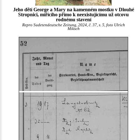
Jeho dětí George a Mary na kamenném mostku v Dlouhé
Stropnici, mířícího přímo k neexistujícímu už otcovu
rodnému stavení
Repro Sudetendeutsche Zeitung, 2024, č. 37, s. 5, foto Ulrich
Miksch