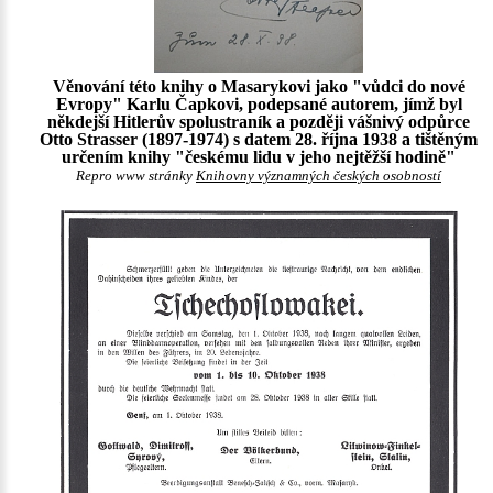
Věnování této knihy o Masarykovi jako "vůdci do nové
Evropy" Karlu Čapkovi, podepsané autorem, jímž byl
někdejší Hitlerův spolustraník a později vášnivý odpůrce
Otto Strasser (1897-1974) s datem 28. října 1938 a tištěným
určením knihy "českému lidu v jeho nejtěžší hodině"
Repro www stránky
Knihovny významných českých osobností