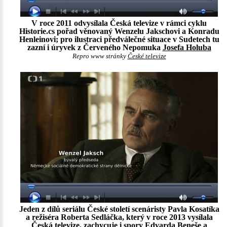
V roce 2011 odvysílala Česká televize v rámci cyklu
Historie.cs pořad věnovaný Wenzelu Jakschovi a Konradu
Henleinovi; pro ilustraci předválečné situace v Sudetech tu
zazní i úryvek z Červeného Nepomuka
Josefa Holuba
Repro www stránky
České televize
Jeden z dílů seriálu České století scenáristy Pavla Kosatíka
a režiséra Roberta Sedláčka, který v roce 2013 vysílala
Česká televize, zachycuje i spory Edvarda Beneše a