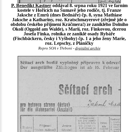
P. Benedikt Kastner
oddával 8. srpna roku 1921 ve farním
kostele v Hořicích na Šumavě jeho rodiče, tj. Franze
Jaksche z Emrů (dnes Bednáře) čp. 8, syna Mathiase
Jaksche a Kathariny, roz. Kratschmayerové (zřejmě jde o
obdobu českého příjmení Kráčmera!) ze zaniklého Dolního
Okolí (Oggold am Walde), s Marií, roz. Finkovou, dcerou
Josefa Finka, rolníka ze zaniklé osady Rybáře
(Fischbäckern, česky i Vyšbohy) čp. 1 a jeho ženy Marie,
roz. Lepschy, z Pláničky
Repro SOA v Třeboni -
digitální archiv