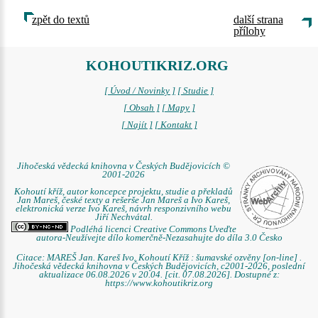
zpět do textů
další strana
přílohy
KOHOUTIKRIZ.ORG
[ Úvod / Novinky ]
[ Studie ]
[ Obsah ]
[ Mapy ]
[ Najít ]
[ Kontakt ]
Jihočeská vědecká knihovna v Českých Budějovicích ©
2001-2026
Kohoutí kříž, autor koncepce projektu, studie a překladů
Jan Mareš, české texty a rešerše Jan Mareš a Ivo Kareš,
elektronická verze Ivo Kareš, návrh responzivního webu
Jiří Nechvátal.
Podléhá licenci Creative Commons Uveďte
autora-Neužívejte dílo komerčně-Nezasahujte do díla 3.0 Česko
Citace: MAREŠ Jan. Kareš Ivo. Kohoutí Kříž : šumavské ozvěny [on-line] .
Jihočeská vědecká knihovna v Českých Budějovicích, c2001-2026, poslední
aktualizace 06.08.2026 v 20.04. [cit. 07.08.2026]. Dostupné z:
https://www.kohoutikriz.org