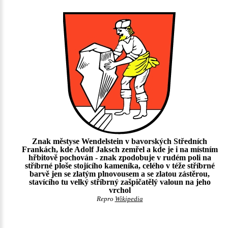
Znak městyse Wendelstein v bavorských Středních
Frankách, kde Adolf Jaksch zemřel a kde je i na místním
hřbitově pochován - znak zpodobuje v rudém poli na
stříbrné ploše stojícího kameníka, celého v téže stříbrné
barvě jen se zlatým plnovousem a se zlatou zástěrou,
stavícího tu velký stříbrný zašpičatělý valoun na jeho
vrchol
Repro
Wikipedia