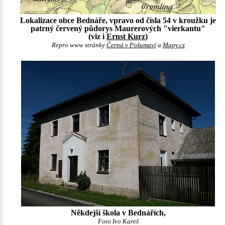
Lokalizace obce Bednáře, vpravo od čísla 54 v kroužku je
patrný červený půdorys Maurerových "vierkantu"
(viz i
Ernst Kurz
)
Repro www stránky
Černá v Pošumaví
a
Mapy.cz
Někdejší škola v Bednářích,
Foto Ivo Kareš