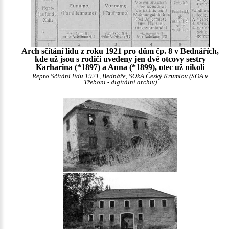
Arch sčítání lidu z roku 1921 pro dům čp. 8 v Bednářích,
kde už jsou s rodiči uvedeny jen dvě otcovy sestry
Karharina (*1897) a Anna (*1899), otec už nikoli
Repro Sčítání lidu 1921, Bednáře, SOkA Český Krumlov (SOA v
Třeboni -
digitální archiv
)