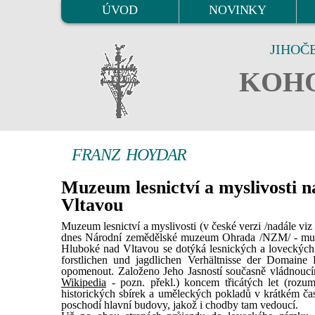
ÚVOD
NOVINKY
JIHOČ
KOHO
FRANZ HOYDAR
Muzeum lesnictví a myslivosti 
Vltavou
Muzeum lesnictví a myslivosti (v české verzi /nadále 
dnes Národní zemědělské muzeum Ohrada /NZM/ - muzeum
Hluboké nad Vltavou se dotýká lesnických a loveckých
forstlichen und jagdlichen Verhältnisse der Domaine F
opomenout. Založeno Jeho Jasností současně vládnouc
Wikipedia
- pozn. překl.) koncem třicátých let (rozumě
historických sbírek a uměleckých pokladů v krátkém č
poschodí hlavní budovy, jakož i chodby tam vedoucí.