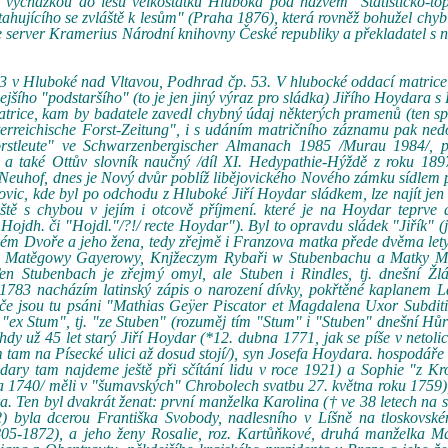
 vycházkou do lesů velkostatku Hluboká pod názvem "Statisticko-top
ahujícího se zvláště k lesům" (Praha 1876), která rovněž bohužel chyb
je server Kramerius Národní knihovny České republiky a překladatel s n
3 v Hluboké nad Vltavou, Podhrad čp. 53. V hlubocké oddací matrice l
dejšího "podstaršího" (to je jen jiný výraz pro sládka) Jiřího Hoydara s
matrice, kam by badatele zavedl chybný údaj některých pramenů (ten 
erreichische Forst-Zeitung", i s udáním matričního záznamu pak ned
rstleute" ve Schwarzenbergischer Almanach 1985 /Murau 1984/, 
a také Ottův slovník naučný /díl XI. Hedypathie-Hýždě z roku 1897
Neuhof, dnes je Nový dvůr poblíž libějovického Nového zámku sídlem 
vic, kde byl po odchodu z Hluboké Jiří Hoydar sládkem, lze najít je
ště s chybou v jejím i otcově příjmení. které je na Hoydar teprve 
jdh. či "Hojdl."/?!/ recte Hoydar"). Byl to opravdu sládek "Jiřík" (j
ém Dvoře a jeho žena, tedy zřejmě i Franzova matka přede dvěma lety
po † Matěgowy Gayerowy, Knjžeczym Rybaři w Stubenbachu a Matky M
en Stubenbach je zřejmý omyl, ale Stuben i Rindles, tj. dnešní Žl
1783 nacházím latinský zápis o narození dívky, pokřtěné kaplanem L
iče jsou tu psáni "Mathias Geÿer Piscator et Magdalena Uxor Subdit
ex Stum", tj. "ze Stuben" (rozuměj tím "Stum" i "Stuben" dnešní Hů
hdy už 45 let starý Jiří Hoydar (*12. dubna 1771, jak se píše v netolic
tam na Písecké ulici až dosud stojí/), syn Josefa Hoydara. hospodáře 
jdary tam najdeme ještě při sčítání lidu v roce 1921) a Sophie "z Kro
na 1740/ měli v "šumavských" Chrobolech svatbu 27. května roku 1759)
. Ten byl dvakrát ženat: první manželka Karolina († ve 38 letech na 
byla dcerou Františka Svobody, nadlesního v Líšně na tloskovské
1805-1872), a jeho ženy Rosalie, roz. Kartůňkové, druhá manželka M