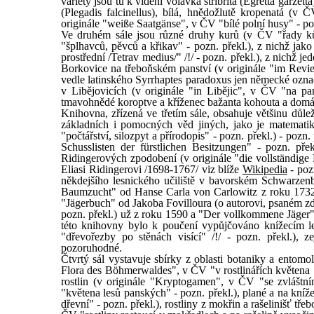
variety jsou tu k vidění volavka stříbřitá (Egretta garzett
(Plegadis falcinellus), bílá, hnědožlutě kropenatá (v 
originále "weiße Saatgänse", v ČV "bílé polní husy" - pozn
Ve druhém sále jsou různé druhy kurů (v ČV "řady kůr
"šplhavců, pěvců a křikav" - pozn. překl.), z nichž jako
prostřední /Tetrav medius/" /!/ - pozn. překl.), z nich
Borkovice na třeboňském panství (v originále "im Revie
vedle latinského Syrrhaptes paradoxus jen německé ozna
v Libějovicích (v originále "in Libějic", v ČV "na pans
tmavohnědé koroptve a kříženec bažanta kohouta a domác
Knihovna, zřízená ve třetím sále, obsahuje většinu důle
základních i pomocných věd jiných, jako je matematik
"počtářství, silozpyt a přírodopis" - pozn. překl.) - pozn
Schusslisten der fürstlichen Besitzungen" - pozn. př
Ridingerových zpodobení (v originále "die vollständige
Eliasi Ridingerovi /1698-1767/ viz blíže
Wikipedia
- pozn
někdejšího lesnického učiliště v bavorském Schwarzen
Baumzucht" od Hanse Carla von Carlowitz z roku 173
"Jägerbuch" od Jakoba Fovilloura (o autorovi, psaném z
pozn. překl.) už z roku 1590 a "Der vollkommene Jäger
této knihovny bylo k poučení vypůjčováno knížecím l
"dřevořezby po stěnách visící" /!/ - pozn. překl.),
pozoruhodné.
Čtvrtý sál vystavuje sbírky z oblasti botaniky a entomo
Flora des Böhmerwaldes", v ČV "v rostlinářích květena 
rostlin (v originále "Kryptogamen", v ČV "se zvláštní
"květena lesů panských" - pozn. překl.), plané a na kníž
dřevní" - pozn. překl.), rostliny z mokřin a rašelinišť t