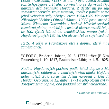
(1838 v Chrudimi, †1917 ve Vídni) byla dcerou Maxmili
roz. Schoebelové z Prahy. To všechno se dá vyčíst (k
narození dětí Františka Hoydara. Z dětství mi po zá
schwarzenberském kdysi majetku) utkvěl v paměti samoz
jehož vchodem stály někdy v letech 1954-1989 Mauderovy 
Nikendey/: "Schloss Ohrad" /Murau 1990/, proti straně 
Muzea Klementa Gottwalda v budově Městské spořitel
rozměrná plátna, o nichž je v textové ukázce rovněž řeč,
ke 100. výročí Národního zemědělského muzea (roku 1
Hoydarovi plných 195 let. On ale zemřel ve svých sedmd
P.P.S. A ještě o Františkově otci z dopisu, který mi
zaměstnanců:
"GEORG, Bruder d. Johann, 20. 3. 1773 Lužice [P. Neto
Frauenberg 1. 10. 1817, Braumeister Libiejitz 1. 5. 1825,
Rodina Hoydarových pocházi podle téhož dopisu z Mah
narozených, oddaných a zemřelých však nijaké Hojdarov
nelze nalézt. Zato správným datem narození či křtu Ji
Hoÿdar Georgius) je 12. duben 1771 a jeho otcem byl ryc
Josefova žena Sophia, oba poddaní panství netolického.
* Hluboká nad Vltavou /
obrazová příloha