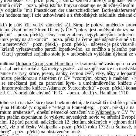
 třeboňské" /!/ - pozn. překl.) a sbírka semen a dřev (v originále "ei
hů dříví" - pozn. překl.)sbírka hmyzu obsahuje nejdůležitější lesům 
v originále "mit Frasstücken der unterschiedlichen Borkenkäferarte
kou hodnotu mají i zde uchovávané a z třeboňských rašelinišť získané 
ekl.) je pátý čili velký zámecký sál. Strop je pokryt umělecky pro
jícímu život bohyně lovu Diany (v ČV "pokryt jest umělými obrazy na 
ícími" - pozn. překl.), stěny jsou zdobeny nejvybranějšími trofejemi 
miž jedny na 24 konců" - pozn. překl.) a četné jiné nápadně silné a bi
a nerovných" - pozn. překl.) - pozn. překl.) - nábytek je pak vkusně 
 krásně vyřezávaného paroží lopatkového, ze srnčího a jeleního par
). Okraj vprostřed stojícího stolu je v arabeskách vykládán dýhami ze 
miltona (
Johann Georg von Hamilton
je i samostatně zastoupen na 
ší - 5,4 metrů široké a 3,4 metry vysoké - zobrazují štvanice na medvěd
anice na rysy, srnce, jeleny, daňky, černou zvěř, vlky, lišky a leopar
mu mistru předlohou a námětem (v ČV "vzornými obrazy k malbám" /!/
tí se smečkami psů za panování lovu- a uměnímilovného knížete
krasomyslného knížete Adama ze Švarcenberků" - pozn. překl.) kona
J. G. (v originále chybně "F. G." - pozn. překl.) v. Hamilton 1710.
toho se tu nachází sice dosud nekompletní, ale rozsáhlá už sbírka ptač
ený na Hluboké (v originále "erlegt in Frauenberg" - pozn. překl.) a n
yrnium uraliensis/", dnešní německé označení viz
Wikipedia
, v ČV "v
nějším ptačím exponátům (k výskytu severských sovic ve střední Evrop
atními 12 párů parohů, náležejících 12 jelenům, složených v jednom dni
zů, viz o ní česky
Wikipedia
- pozn. překl.) roku 1732 na Šumavě, t
rberg" - pozn. překl.) na obstaveném honě.