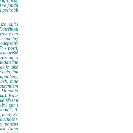
ografický
í ve fondu
í podrobil
ze najít i
 Kateřinou
správný má
ocenitelný
podepsaný
/ - pozn.
pracoviště
n záznam o
dodatečně
ak je také
 byla, jak
agdaleny,
ábek, mne
aurentiem
i Dominio
rku). Když
ké křestní
(byl tam i
bold", tj.
, tehdy 37
souchotě v
m panství
arie Anna