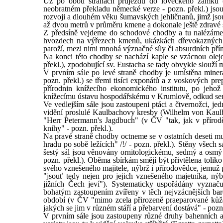
Už po obou stranách průjezdu do loveckého zámku (
neobratném překladu německé verze - pozn. překl.) jsou
rozvoji a dlouhém věku šumavských jehličnanů, jimž jsou
až dvou metrů v průměru kmene a dokonale ještě zdravé se 
Z předsíně vejdeme do schodové chodby a tu nalézáme
hvozdech na výřezech kmenů, ukázkách dřevokazných h
paroží, mezi nimi mnohá význačné síly či absurdních pří
Na konci této chodby se nachází kaple se vzácnou olej
překl.), zpodobující sv. Eustacha se tady obvykle slouží 
V prvním sále po levé straně chodby je umístěna minera
pozn. překl.) se třemi tisíci exponátů a z voskových pr
přírodnin knížecího ekonomického institutu, po jeh
knížecímu ústavu hospodářskému v Krumlově, odkud sem 
Ve vedlejším sále jsou zastoupeni ptáci a čtvernožci, jed
vidění proslulé Kaulbachovy kresby (Wilhelm von Kaulbac
"Herr Petermann's Jagdbuch" (v ČV "tak, jak v přírod
knihy" - pozn. překl.).
Na pravé straně chodby octneme se v ostatních deseti m
hradu po sobě ležících" /!/ - pozn. překl.). Stěny všech
šestý sál jsou věnovány ornitologickému, sedmý a osmý z
pozn. překl.). Oběma sbírkám smějí být přivtělena toliko 
svého vznešeného majitele, nýbrž i přírodovědce, jemuž 
"jsouť tedy nejen pro jejich vznešeného majetníka, nýbr
jižních Čech jeví"). Systematicky uspořádány vyznaču
bohatým zastoupením zvířeny v těch nejvzácnějších bar
období (v ČV "mimo zcela přirozeně praeparované kůže
jakých se jim v různém stáří a přebarvení dostává" - pozn.
V prvním sále jsou zastoupeny různé druhy bahenních a