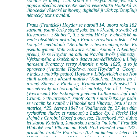
konané ve dnech 7.-9. srpna v Českých Budějovicích s
popis knížecího Švarcenberského velkostatku Hluboká vzt
Jihočeské vědecké knihovny, digitálně ji však zpřístupňu
německý text srovnání.
Franz (František) Hoydar se narodil 14. února roku 182
záznam, psaný česky stejně jako ten v křestní, o svatbě z
Kayerovou "z Stuben", tj. z dnešní Hůrky. V chelčické 
vedle obsáhlého nekrologu Franze Hoydara v listu "Öst
komplet medailonů "Berühmte schwarzenbergische Fo
pseudonymem Milli Schwarz /vl.jm. Antonín Nikendey/ 
překl.), že se Hoydar narodil na Novém dvoře (německy 
Výzkumného a zkušebního ústavu zemědělského) u Libějo
narození Franzovy sestry Antonie z roku 1825, a to je
opraveno ("Antonia. Hojdova. recte Hoydar" a "Georg. Ho
v indexu matriky psáno) Hoydar v Libějovicích a na Nov
cituji doslova z křestní matriky "Kateřina, Dczera 
rozený Stinovi z Rindlesu; Krumlowského Panstwj." T
nasměrovaly do hornoplánské matriky, kde už 1. ledna 
(Vavřincem) Breitschopfem jménem Catharina. Její rod
Crumb. Schwarzenb.", kmotr Zach s manželkou je psán "
se vracím ke svatbě v Hluboké nad Vltavou, bral si tu te
matrice, †25. června 1847 ve Vodňanech čp. 27 /ten dům 
rychtářem /iudex et rusticus/) z Lužice čp. 1 (české Ho
zřejmě z Chrobol (Josef a ona, roz. Tauschová /*9. dub
let starou Kateřinu, šumavskou matku "našeho" Františka
Hluboké nad Vltavou na Boží Hod vánoční roku 1872) 
pruského hraběte Pourtalese (byl majitelem v letech 