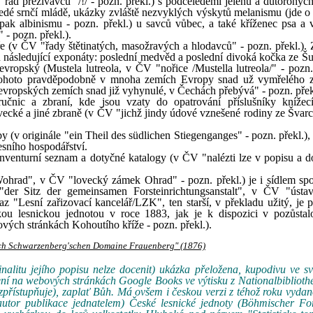
d přežívavců" /!/ - pozn. překl.) s podčeleděmi jelenů a dutorohých
edé srnčí mládě, ukázky zvláště nezvyklých výskytů melanismu (jde o
opak albinismu - pozn. překl.) u savců vůbec, a také kříženec psa a v
- pozn. překl.).
ře (v ČV "řady štětinatých, masožravých a hlodavců" - pozn. překl.). 
 následující exponáty: poslední medvěd a poslední divoká kočka ze Š
ropský (Mustela lutreola, v ČV "nořice /Mustella lutreola/" - pozn. 
 tohoto pravděpodobně v mnoha zemích Evropy snad už vymřelého z
evropských zemích snad již vyhynulé, v Čechách přebývá" - pozn. přek
ručnic a zbraní, kde jsou vzaty do opatrování příslušníky knížec
vecké a jiné zbraně (v ČV "jichž jindy údové vznešené rodiny ze Švar
 (v originále "ein Theil des südlichen Stiegenganges" - pozn. překl.),
esního hospodářství.
e inventurní seznam a dotyčné katalogy (v ČV "nalézti lze v popisu a 
ohrad", v ČV "lovecký zámek Ohrad" - pozn. překl.) je i sídlem sp
 "der Sitz der gemeinsamen Forsteinrichtungsanstalt", v ČV "ústav
az "Lesní zařizovací kancelář/LZK", ten starší, v překladu užitý, je p
u lesnickou jednotou v roce 1883, jak je k dispozici v pozůstal
vých stránkách Kohoutího kříže - pozn. překl.).
tlich Schwarzenberg'schen Domaine Frauenberg" (1876)
iginalitu jejího popisu nelze docenit) ukázka přeložena, kupodivu ve 
ení na webových stránkách Google Books ve výtisku z Nationalbiblioth
ezpřístupňuje), zaplať Bůh. Má ovšem i českou verzi z téhož roku vyda
utor publikace jednatelem) České lesnické jednoty (Böhmischer Fors