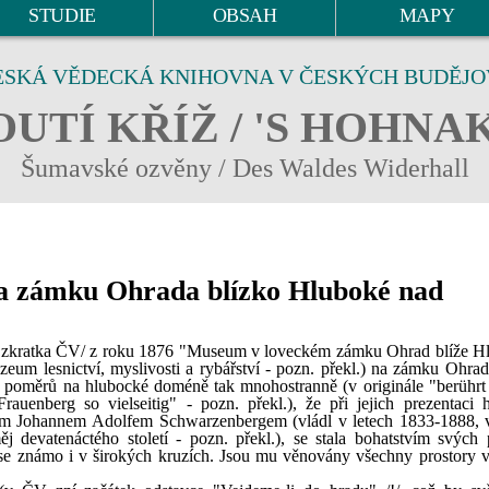
STUDIE
OBSAH
MAPY
ESKÁ VĚDECKÁ KNIHOVNA V ČESKÝCH BUDĚJO
UTÍ KŘÍŽ / 'S HOHNA
Šumavské ozvěny / Des Waldes Widerhall
na zámku Ohrada blízko Hluboké nad
viz zkratka ČV/ z roku 1876 "Museum v loveckém zámku Ohrad blíže H
 lesnictví, myslivosti a rybářství - pozn. překl.) na zámku Ohrad
 poměrů na hlubocké doméně tak mnohostranně (v originále "berührt 
rauenberg so vielseitig" - pozn. překl.), že při jejich prezentaci 
ím Johannem Adolfem Schwarzenbergem (vládl v letech 1833-1888, v
j devatenáctého století - pozn. překl.), se stala bohatstvím svých 
ase známo i v širokých kruzích. Jsou mu věnovány všechny prostory 