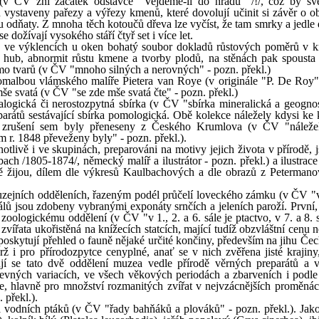
v ČV zní začátek odstavce "Vejdeme-li do hradu" /!/, což by sv
 vystaveny pařezy a výřezy kmenů, které dovolují učinit si závěr o o
 odňaty. Z mnoha těch kotoučů dřeva lze vyčíst, že tam smrky a jedle 
dožívají vysokého stáří čtyř set i více let.
 ve výklencích u oken bohatý soubor dokladů růstových poměrů v k
ub, abnormit růstu kmene a tvorby plodů, na stěnách pak spousta 
mo tvarů (v ČV "mnoho silných a nerovných" - pozn. překl.)
omalbou vlámského malíře Pietera van Roye (v originále "P. De Roy"
mše svatá (v ČV "se zde mše svatá čte" - pozn. překl.)
logická či nerostozpytná sbírka (v ČV "sbírka mineralická a geognos
eparátů sestávající sbírka pomologická. Obě kolekce náležely kdysi ke 
ož zrušení sem byly přeneseny z Českého Krumlova (v ČV "náleže
r. 1848 převeženy byly" - pozn. překl.).
notlivě i ve skupinách, preparováni na motivy jejich života v přírodě, 
h /1805-1874/, německý malíř a ilustrátor - pozn. překl.) a ilustrace
ě žijou, dílem dle výkresů Kaulbachových a dle obrazů z Petermano
uzejních odděleních, řazeným podél průčelí loveckého zámku (v ČV "v
 sálů jsou zdobeny vybranými exponáty srnčích a jeleních paroží. První
oologickému oddělení (v ČV "v 1., 2. a 6. sále je ptactvo, v 7. a 8. s
zvířata ukořistěná na knížecích statcích, mající tudíž obzvláštní cenu 
poskytují přehled o fauně nějaké určité končiny, především na jihu Če
ž i pro přírodozpytce cenyplné, anať se v nich zvěřena jisté krajiny,
jí se tato dvě oddělení muzea vedle přírodě věrných preparátů a 
evných variacích, ve všech věkových periodách a zbarveních i podle
, hlavně pro množství rozmanitých zvířat v nejvzácnějších proměnác
 překl.).
 vodních ptáků (v ČV "řady bahňáků a plováků" - pozn. překl.). Jak