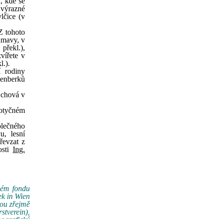
, kde se
 výrazné
lčice (v
Z tohoto
umavy, v
překl.),
vířete v
l.).
í rodiny
cenberků
 chová v
dotyčném
olečného
u, lesní
řevzat z
osti
Ing.
svém fondu
ek in Wien
nou zřejmě
tverein),