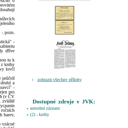
ědčilo o
brovitém
dosahují
nížecích
jeleního
 - pozn.
tická" -
kabinetu
ly dříve
jsou tu k
 z knihy
vy lovčí
 průčelí
zobrazit všechny přílohy
, druhý a
savci" -
nejen pro
ch (v ČV
Dostupné zdroje v JVK:
 zvláště
vycpanin
autoritní záznam
 ročních
(2) - knihy
h barev,
o vzácné