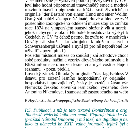
V sedmém sále je vystaven podřád přežvýkavců (v ČV "řá
jeví jako hodni připomenutí tmavohnědý srnec a modroš
rozvinutí tnavého pigmentu na kůži a srsti živočichů, 
originále "der Bastard von einem Hund und einer Wölfin" 
Osmý sál nabízí zástupce štětinaté, dravé a hlodavé zvě
posledního zoologického oddělení muzea stojí za zmínku
roce 1874 na vimperském panství složený vlk a norek ev
jehož uchycení v okolí Hluboké konstatovalo výskyt
Čechách (v ČV "z čehož patrno, že zvíře to, v mnohých 
Devátý sál slouží jako zbrojnice k uložení starých 
Schwarzenbergů užívané a nyní již pro ně nepotřebné lo
užívali" - pozn. překl.).
Poslední místnost muzea co součást jižní schodové chodby
sobě produkty, náčiní a vzorky dřevařského průmyslu a l
Bližší informace o muzeu lesnictví a myslivosti sděluj
seznamu" - pozn. překl.).
Lovecký zámek Ohrada (v originále "das Jagdschloss W
ústavu pro zřízení lesního hospodářství (v originále
hospodářství upravujícího", česky je později užíván výr
Německo-českého slovníku lesnického, vydaného česko
Antonína Nikendeye
, i samostatně zastoupeného na webo
F. Hoydar, Statistisch-topografische Beschreibung der hochfürs
P.S. Publikaci, z níž je tato textová (konkrétnost a or
Jihočeská vědecká knihovna nemá. Figuruje toliko ke čt
(pražská Národní knihovna ji má také, ale digitálně ji n
jako ta německá ke XXII. valné hromadě (jejímž byl a