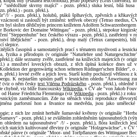
a), kolpík bílý (Platalea leucorhodia), jeřáb popelavý (Grus cinerhea), i
ČV "snědožluté skvrny mající" - pozn. překl.) sluka lesní, bílá husa 
. překl.) - pozn. překl.).
"/!/ - pozn. překl.), holubů, ptáků šplhavých, zpěvních a křikavý
 vzácnosti si zaslouží být zmíněni: tetřívek obecný (Tetrao medius, ČV
ž jeden byl složen dědičným princem knížetem Adolfem Schwarzenbergem 
r Borkovic der Domaine Wittingau" - pozn. překl.), stepokur kirgizs
čení "Steppenhuhn" bez českého výrazu - pozn. překl.), zastřelený v r
tví libějickém" - pozn. překl.), drop malý (Tetrax campestris), bílí t
í slepice.
žitějších časopisů a samostatných prací s tématem myslivosti a lesnick
a, fyzika a přírodopis (v originále "Naturlehre und Naturgeschicht
. překl.); dále seznamy zvěře, zastřelené na knížecích majetcích (v origi
ekl.) a množství loveckých obrazů, z těch úplná kolekce dnes už 
 Kollektion der gegenwärtig schon seltenen Rüdinger'schen Bilder", o
. překl.) lovné zvěře a jejich lovu. Starší knihy pocházejí většinou z
bergu. K nejstarším spisům patří v lesnickém ohledu "Anweisung zu
2 (viz o něm česky
text Viléma Podrázského
- pozn. překl.), ohledně 
de chybně, viz blíže francouzsky
Wikipedia
, v ČV ale "von Jakob Fouvi
" od Hanse Friedricha Flemminga (viz
Wikipedia
- pozn. překl.) z roku
esnickým zaměstnancům. Zde na stěnách visící reprodukce dřevory
 zejména parforsní hon a štvanice na medvěda, jsou jako uměleck
logie; z nich lze zmínit herbáře šumavské květeny (v originále "Herba
Šumavy" - pozn. překl.) se zvláštním zohledněním tajnosnubných (výt
m ohledem na tajnosnubstvo" /!/ - pozn. překl.), flóra knížecích le
ecích statcích kultivované dřeviny (v originále "Holzgewächse", v ČV "
řeboňské pánve (v originále "Moor- und Torfpflanzen des Wittingauer Be