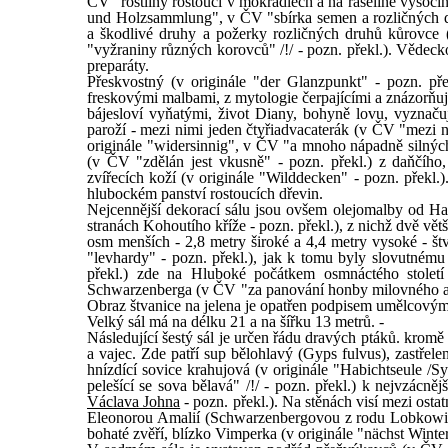
ČV "rostliny rostoucí v mokřadlech a na rašelině vysočiny
und Holzsammlung", v ČV "sbírka semen a rozličných dru
a škodlivé druhy a požerky rozličných druhů kůrovce (
"vyžraniny různých korovců" /!/ - pozn. překl.). Vědec
preparáty.
Přeskvostný (v originále "der Glanzpunkt" - pozn. př
freskovými malbami, z mytologie čerpajícími a znázorňu
bájesloví vyňatými, život Diany, bohyně lovu, vyznačuj
paroží - mezi nimi jeden čtyřiadvacaterák (v ČV "mezi ni
originále "widersinnig", v ČV "a mnoho nápadně silných 
(v ČV "zdělán jest vkusně" - pozn. překl.) z daňčího,
zvířecích koží (v originále "Wilddecken" - pozn. překl.
hlubockém panství rostoucích dřevin.
Nejcennější dekorací sálu jsou ovšem olejomalby od Ha
stranách Kohoutího kříže - pozn. překl.), z nichž dvě vět
osm menších - 2,8 metry široké a 4,4 metry vysoké - štv
"levhardy" - pozn. překl.), jak k tomu byly slovutné
překl.) zde na Hluboké počátkem osmnáctého stole
Schwarzenberga (v ČV "za panování honby milovného a 
Obraz štvanice na jelena je opatřen podpisem umělcovým: 
Velký sál má na délku 21 a na šířku 13 metrů. -
Následující šestý sál je určen řádu dravých ptáků. kromě 
a vajec. Zde patří sup bělohlavý (Gyps fulvus), zastřel
hnízdící sovice krahujová (v originále "Habichtseule /S
pelešící se sova bělavá" /!/ - pozn. překl.) k nejvzác
Václava Johna
- pozn. překl.). Na stěnách visí mezi ost
Eleonorou Amalií (Schwarzenbergovou z rodu Lobkowic
bohaté zvěří, blízko Vimperka (v originále "nächst Winte