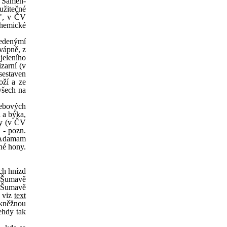
ne Samen-
užitečné
n", v ČV
chemické
vedenýmí
vápně, z
jeleního
zarní (v
sestaven
oží a ze
všech na
webových
a a býka,
dy (v ČV
 - pozn.
 Adamam
né hony.
ích hnízd
a Šumavě
 Šumavě
ě viz
text
 kněžnou
ehdy tak