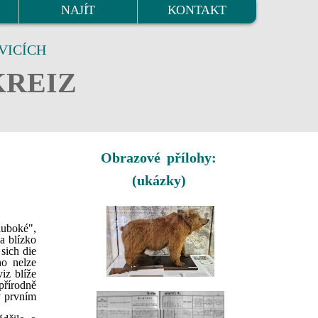
NAJÍT
KONTAKT
VICÍCH
KREIZ
Obrazové přílohy:
(ukázky)
luboké",
a blízko
sich die
ho nelze
iz blíže
přírodně
v prvním