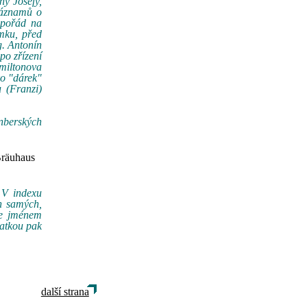
ny Josefy,
záznamů o
 pořád na
mku, před
g. Antonín
po zřízení
miltonova
ko "dárek"
 (Franzi)
berských
Bräuhaus
 V indexu
h samých,
je jménem
matkou pak
další strana