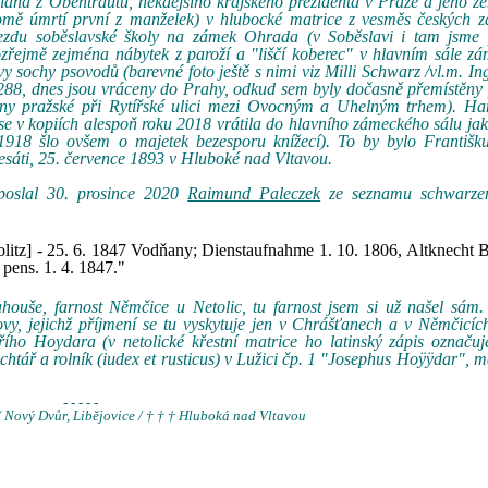
ana z Obentrautu, někdejšího krajského prezidenta v Praze a jeho že
romě úmrtí první z manželek) v hlubocké matrice z vesměs českých 
jezdu soběslavské školy na zámek Ohrada (v Soběslavi i tam jsme
řejmě zejména nábytek z paroží a "liščí koberec" v hlavním sále zá
sochy psovodů (barevné foto ještě s nimi viz Milli Schwarz /vl.m. In
288, dnes jsou vráceny do Prahy, odkud sem byly dočasně přemístěny 
ny pražské při Rytířské ulici mezi Ovocným a Uhelným trhem). Ha
 se v kopiích alespoň roku 2018 vrátila do hlavního zámeckého sálu ja
918 šlo ovšem o majetek bezesporu knížecí). To by bylo Františku
esáti, 25. července 1893 v Hluboké nad Vltavou.
 poslal 30. prosince 2020
Raimund Paleczek
ze seznamu schwarzen
litz] - 25. 6. 1847 Vodňany; Dienstaufnahme 1. 10. 1806, Altknecht 
 pens. 1. 4. 1847."
ouše, farnost Němčice u Netolic, tu farnost jsem si už našel sám.
y, jejichž příjmení se tu vyskytuje jen v Chrášťanech a v Němčicíc
řího Hoydara (v netolické křestní matrice ho latinský zápis označu
htář a rolník (iudex et rusticus) v Lužici čp. 1 "Josephus Hoÿÿdar", 
- - - - -
 Nový Dvůr, Libějovice / † † † Hluboká nad Vltavou