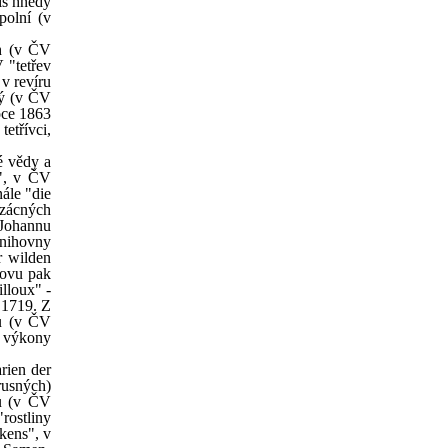
bis hnědý
polní (v
ch (v ČV
 "tetřev
v revíru
ký (v ČV
oce 1863
etřívci,
é vědy a
e", v ČV
nále "die
vzácných
 Johannu
 knihovny
r wilden
lovu pak
lloux" -
 1719. Z
tů (v ČV
é výkony
rien der
rusných)
sů (v ČV
rostliny
ckens", v