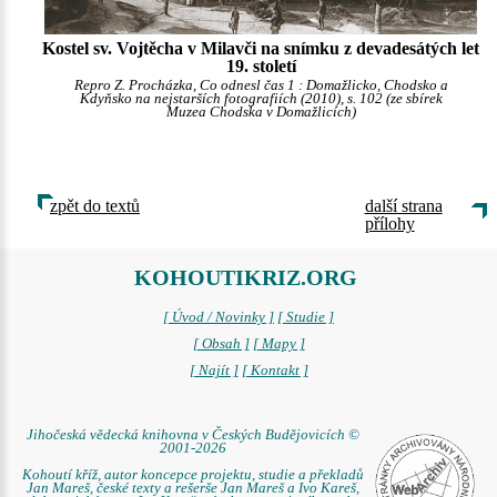
Kostel sv. Vojtěcha v Milavči na snímku z devadesátých let
19. století
Repro Z. Procházka, Co odnesl čas 1 : Domažlicko, Chodsko a
Kdyňsko na nejstarších fotografiích (2010), s. 102 (ze sbírek
Muzea Chodska v Domažlicích)
zpět do textů
další strana
přílohy
KOHOUTIKRIZ.ORG
[ Úvod / Novinky ]
[ Studie ]
[ Obsah ]
[ Mapy ]
[ Najít ]
[ Kontakt ]
Jihočeská vědecká knihovna v Českých Budějovicích ©
2001-2026
Kohoutí kříž, autor koncepce projektu, studie a překladů
Jan Mareš, české texty a rešerše Jan Mareš a Ivo Kareš,