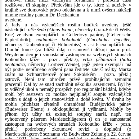
rozlišovat tři skupiny. Především jde o ty, které si udržely v
krajině své domovské právo odedávna a k nimž ovšem náležejí
mnohé rostliny panem Dr. Dechantem
uvedené.
Z řady u nás vzácnějších rostlin buďtež uvedeny ještě
následující:
olše šedá
(
Alnus Ivana
, německy Grau-Erle či Weiß-
Erle) ve dvou exemplářích u Gellertovy papírny (Gellert'sche
Papierfabrik);
nadmutice bobulnatá
(
Cucubalus baccifer
,
německy Taubenkropf či Hühnerbiss) v asi 6 exemplářích na
Dlouhé louce (za bližší údaj o stanovišti děkuji panu prof.
Weydemu /ten je i samostatně zastoupen na webových stranách
Kohoutího kříže - pozn. překl./);
vrba pětimužná
(
Salix
pentandra
, německy Lorbeer-Weide), jejíž jeden exemplář má
být podle nepřímého sdělení pana ředitele zdejší reálky Marka
znám na Schnarcherově (dnes Sokolském - pozn. překl.)
ostrově. Není tam ohrožen právě probíhajícími zemními
pracemi? Dal by se snad zachránit několika sazenicemi. Byl by
to vděčný úkol a nemalý prospěch pro regionální bádání, kdyby
mohl být sestaven co možno nejúplnější soupis vzácnějších
rostlin s údaji o jejich stanovištích a době květu. V úvahu by
mohla přicházet zřetelně ohraničená Budějovická pánev
(Budweiser Ebene) s obklopujícími ji výšinami. Mohly by
přitom být užity už existující soupisy starší, např. ten
vyhotovený
páterem Mardetschlägerem
(i on je samostatně
zastoupen na webových stranách Kohoutího kříže - pozn.
překl.), podrobeny zkoumavé revizi a doplnění (o
Mardetschlägerově seznamu viz Budweiser Zeitung z 22. června
roku 1921, jeho originál se nachází v majetku pana prof.