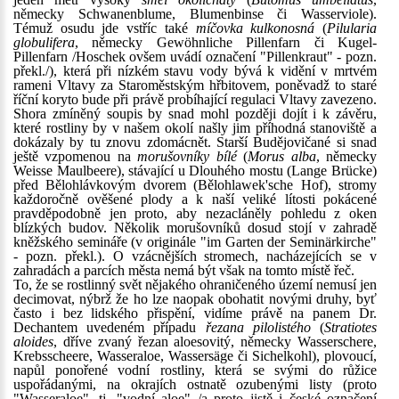
německy Schwanenblume, Blumenbinse či Wasserviole).
Témuž osudu jde vstříc také
míčovka kulkonosná
(
Pilularia
globulifera
, německy Gewöhnliche Pillenfarn či Kugel-
Pillenfarn /Hoschek ovšem uvádí označení "Pillenkraut" - pozn.
překl./), která při nízkém stavu vody bývá k vidění v mrtvém
rameni Vltavy za Staroměstským hřbitovem, poněvadž to staré
říční koryto bude při právě probíhající regulaci Vltavy zavezeno.
Shora zmíněný soupis by snad mohl později dojít i k závěru,
které rostliny by v našem okolí našly jim příhodná stanoviště a
dokázaly by tu znovu zdomácnět. Starší Budějovičané si snad
ještě vzpomenou na
morušovníky bílé
(
Morus alba
, německy
Weisse Maulbeere), stávající u Dlouhého mostu (Lange Brücke)
před Bělohlávkovým dvorem (Bělohlawek'sche Hof), stromy
každoročně ověšené plody a k naší veliké lítosti pokácené
pravděpodobně jen proto, aby nezacláněly pohledu z oken
blízkých budov. Několik morušovníků dosud stojí v zahradě
kněžského semináře (v originále "im Garten der Seminärkirche"
- pozn. překl.). O vzácnějších stromech, nacházejících se v
zahradách a parcích města nemá být však na tomto místě řeč.
To, že se rostlinný svět nějakého ohraničeného území nemusí jen
decimovat, nýbrž že ho lze naopak obohatit novými druhy, byť
často i bez lidského přispění, vidíme právě na panem Dr.
Dechantem uvedeném případu
řezana pilolistého
(
Stratiotes
aloides
, dříve zvaný řezan aloesovitý, německy Wasserschere,
Krebsscheere, Wasseraloe, Wassersäge či Sichelkohl), plovoucí,
napůl ponořené vodní rostliny, která se svými do růžice
uspořádanými, na okrajích ostnatě ozubenými listy (proto
"Wasseraloe", tj. "vodní aloe" /a proto jistě i české označení