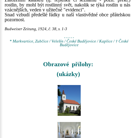
rostlin, by mohl být rostlinný svět, nakolik se týká rostlin u nás
vzácnějších, veden v užitečné "evidenci".
Snad vzbudí předešlé řádky u naší vlastivědné obce přátelskou
pozornost.
Budweiser Zeitung, 1924, č. 38, s. 1-3
- - - - -
* Markvartice, Zubčice / Velešín / České Budějovice / Kaplice / † České
Budějovice
Obrazové přílohy:
(ukázky)