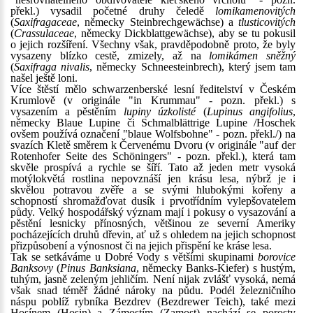
překl.) vysadil početné druhy čeledě
lomikamenovitých
(
Saxifragaceae
, německy Steinbrechgewächse) a
tlusticovitých
(
Crassulaceae
, německy Dickblattgewächse), aby se tu pokusil
o jejich rozšíření. Všechny však, pravděpodobně proto, že byly
vysazeny blízko cestě, zmizely, až na
lomikámen sněžný
(
Saxifraga nivalis
, německy Schneesteinbrech), který jsem tam
našel ještě loni.
Více štěstí mělo schwarzenberské lesní ředitelství v Českém
Krumlově (v originále "in Krummau" - pozn. překl.) s
vysazením a pěstěním
lupiny úzkolisté
(
Lupinus angifolius
,
německy Blaue Lupine či Schmalblättrige Lupine /Hoschek
ovšem používá označení "blaue Wolfsbohne" - pozn. překl./) na
svazích Kletě směrem k Červenému Dvoru (v originále "auf der
Rotenhofer Seite des Schöningers" - pozn. překl.), která tam
skvěle prospívá a rychle se šíří. Tato až jeden metr vysoká
motýlokvětá rostlina nepovznáší jen krásu lesa, nýbrž je i
skvělou potravou zvěře a se svými hlubokými kořeny a
schopností shromažďovat dusík i prvotřídním vylepšovatelem
půdy. Velký hospodářský význam mají i pokusy o vysazování a
pěstění lesnicky přínosných, většinou ze severní Ameriky
pocházejících druhů dřevin, ať už s ohledem na jejich schopnost
přizpůsobení a výnosnost či na jejich přispění ke kráse lesa.
Tak se setkáváme u Dobré Vody s většími skupinami
borovice
Banksovy
(
Pinus Banksiana
, německy Banks-Kiefer) s hustým,
tuhým, jasně zeleným jehličím. Není nijak zvlášť vysoká, nemá
však snad téměř žádné nároky na půdu. Podél železničního
náspu poblíž rybníka Bezdrev (Bezdrewer Teich), také mezi
Hosínem (Hosin) a Zámostím (Zamost) nachází se porosty