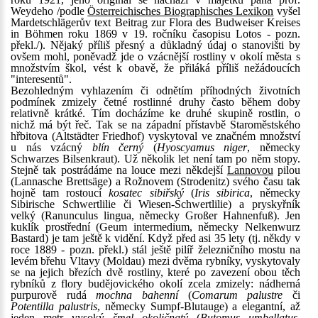
Weydeho /podle
Österreichisches Biographisches Lexikon
vyšel
Mardetschlägerův text Beitrag zur Flora des Budweiser Kreises
in Böhmen roku 1869 v 19. ročníku časopisu Lotos - pozn.
překl./). Nějaký příliš přesný a důkladný údaj o stanovišti by
ovšem mohl, poněvadž jde o vzácnější rostliny v okolí města s
množstvím škol, vést k obavě, že přiláká příliš nežádoucích
"interesentů".
Bezohledným vyhlazením či odnětím příhodných životních
podmínek zmizely četné rostlinné druhy často během doby
relativně krátké. Tím docházíme ke druhé skupině rostlin, o
nichž má být řeč. Tak se na západní přístavbě Staroměstského
hřbitova (Altstädter Friedhof) vyskytoval ve značném množství
u nás vzácný
blín černý
(
Hyoscyamus niger
, německy
Schwarzes Bilsenkraut). Už několik let není tam po něm stopy.
Stejně tak postrádáme na louce mezi někdejší
Lannovou
pilou
(Lannasche Brettsäge) a Rožnovem (Strodenitz) svého času tak
hojně tam rostoucí
kosatec sibiřský
(
Iris sibirica
, německy
Sibirische Schwertlilie či Wiesen-Schwertlilie) a pryskyřník
velký (Ranunculus lingua, německy Großer Hahnenfuß). Jen
kuklík prostřední (Geum intermedium, německy Nelkenwurz
Bastard) je tam ještě k vidění. Když před asi 35 lety (tj. někdy v
roce 1889 - pozn. překl.) stál ještě pilíř železničního mostu na
levém břehu Vltavy (Moldau) mezi dvěma rybníky, vyskytovaly
se na jejich březích dvě rostliny, které po zavezení obou těch
rybníků z flory budějovického okolí zcela zmizely: nádherná
purpurově rudá
mochna bahenní
(
Comarum palustre
či
Potentilla palustris
, německy Sumpf-Blutauge) a elegantní, až
jeden metr vysoký
šmel okoličnatý
(
Butomus umbellatus
,