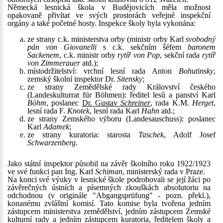
Německá lesnická škola v Budějovicích měla možnost
opakovaně přivítat ve svých prostorách veřejné inspekční
orgány a také početné hosty. Inspekce školy byla vykonána:
ze strany c.k. ministerstva orby (ministr orby Karl
svobodný
pán von Giovanelli
s c.k. sekčním šéfem
baronem
Sackenem
, c.k. ministr orby
rytíř von Pop
, sekční rada
rytíř
von Zimmerauer
atd.);
místodržitelství: vrchní lesní rada Anton
Bohutinsky
,
zemský školní inspektor Dr.
Sitensky
;
ze strany Zemědělské rady Království českého
(Landeskulturrat für Böhmen): ředitel lesů a panství Karl
Böhm
, poslanec
Dr. Gustav
Schreiner
, rada K.M.
Herget
,
lesní rada F.
Knotek
, lesní rada Karl
Hahn
atd.;
ze strany Zemského výboru (Landesauschuss): poslanec
Karl
Adamek
;
ze strany kuratoria: starosta
Taschek
, Adolf Josef
Schwarzenberg
.
Jako státní inspektor působil na závěr školního roku 1922/1923
ve své funkci pan Ing. Karl
Schiman
, ministerský rada v Praze.
Na konci své výuky v lesnické škole podrobovali se její žáci po
závěrečných ústních a písemných zkouškách absolutoriu na
odchodnou (v originále "Abgangsprüfung" - pozn. překl.),
konanému zvláštní komisí. Tato komise byla tvořena jedním
zástupcem ministerstva zemědělství, jedním zástupcem Zemské
kulturní rady a jedním zástupcem kuratoria, ředitelem školy a