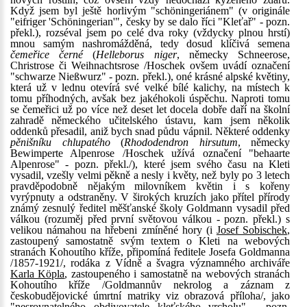
Když jsem byl ještě horlivým "schöningeriánem" (v originále
"eifriger 'Schöningerian'", česky by se dalo říci "Kleťař" - pozn.
překl.), rozséval jsem po celé dva roky (vždycky plnou hrstí)
mnou samým nashromážděná, tedy dosud klíčivá semena
čemeřice černé
(
Helleborus niger
, německy Schneerose,
Christrose či Weihnachtsrose /Hoschek ovšem uvádí označení
"schwarze Nießwurz" - pozn. překl.), oné krásné alpské květiny,
která už v lednu otevírá své velké bílé kalichy, na místech k
tomu příhodných, avšak bez jakéhokoli úspěchu. Naproti tomu
se čemeřici už po více než deset let docela dobře daří na školní
zahradě německého učitelského ústavu, kam jsem několik
oddenků přesadil, aniž bych snad půdu vápnil. Některé oddenky
pěnišníku chlupatého
(
Rhododendron hirsutum
, německy
Bewimperte Alpenrose /Hoschek užívá označení "behaarte
Alpenrose" - pozn. překl./), které jsem svého času na Kleti
vysadil, vzešly velmi pěkně a nesly i květy, než byly po 3 letech
pravděpodobně nějakým milovníkem květin i s kořeny
vyrýpnuty a odstraněny. V širokých kruzích jako přítel přírody
známý zesnulý ředitel měšťanské školy Goldmann vysadil před
válkou (rozuměj před první světovou válkou - pozn. překl.) s
velikou námahou na hřebeni zmíněné hory (i
Josef Sobischek
,
zastoupený samostatně svým textem o Kleti na webových
stranách Kohoutího kříže, připomíná ředitele Josefa Goldmanna
/1857-1921/, rodáka z Vídně a švagra významného archiváře
Karla Köpla
, zastoupeného i samostatně na webových stranách
Kohoutího kříže /Goldmannův nekrolog a záznam z
českobudějovické úmrtní matriky viz obrazová příloha/, jako
"nesrovnatelného obdivovatele kleťského vrcholu" - pozn.