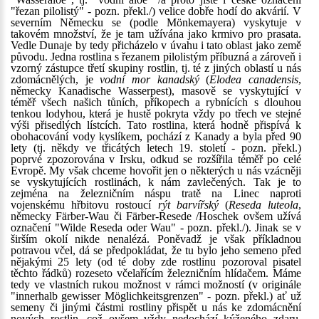
"řezan pilolistý" - pozn. překl./) velice dobře hodí do akvárií. V
severním Německu se (podle Mönkemayera) vyskytuje v
takovém množství, že je tam užívána jako krmivo pro prasata.
Vedle Dunaje by tedy přicházelo v úvahu i tato oblast jako země
původu. Jedna rostlina s řezanem pilolistým příbuzná a zároveň i
vzorný zástupce třetí skupiny rostlin, tj. té z jiných oblastí u nás
zdomácnělých, je
vodní mor kanadský
(
Elodea canadensis
,
německy Kanadische Wasserpest), masově se vyskytující v
téměř všech našich tůních, příkopech a rybnících s dlouhou
tenkou lodyhou, která je hustě pokryta vždy po třech ve stejné
výši přisedlých lístcích. Tato rostlina, která hodně přispívá k
obohacování vody kyslíkem, pochází z Kanady a byla před 90
lety (tj. někdy ve třicátých letech 19. století - pozn. překl.)
poprvé zpozorována v Irsku, odkud se rozšířila téměř po celé
Evropě. My však chceme hovořit jen o některých u nás vzácněji
se vyskytujících rostlinách, k nám zavlečených. Tak je to
zejména na železničním náspu tratě na Linec naproti
vojenskému hřbitovu rostoucí
rýt barvířský
(
Reseda luteola
,
německy Färber-Wau či Färber-Resede /Hoschek ovšem užívá
označení "Wilde Reseda oder Wau" - pozn. překl./). Jinak se v
širším okolí nikde nenalézá. Poněvadž je však příkladnou
potravou včel, dá se předpokládat, že tu bylo jeho semeno před
nějakými 25 lety (od té doby zde rostlinu pozoroval pisatel
těchto řádků) rozeseto včelařícím železničním hlídačem. Máme
tedy ve vlastních rukou možnost v rámci možností (v originále
"innerhalb gewisser Möglichkeitsgrenzen" - pozn. překl.) ať už
semeny či jinými částmi rostliny přispět u nás ke zdomácnění
nových rostlin, což ovšem vždy nedochází kýženého zdaru.