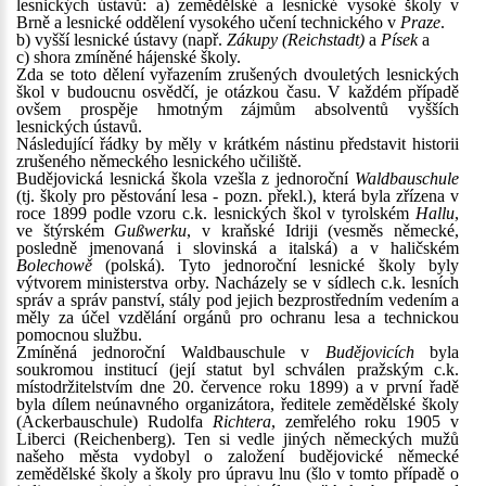
lesnických ústavů: a) zemědělské a lesnické vysoké školy v
Brně a lesnické oddělení vysokého učení technického v
Praze
.
b) vyšší lesnické ústavy (např.
Zákupy (Reichstadt)
a
Písek
a
c) shora zmíněné hájenské školy.
Zda se toto dělení vyřazením zrušených dvouletých lesnických
škol v budoucnu osvědčí, je otázkou času. V každém případě
ovšem prospěje hmotným zájmům absolventů vyšších
lesnických ústavů.
Následující řádky by měly v krátkém nástinu představit historii
zrušeného německého lesnického učiliště.
Budějovická lesnická škola vzešla z jednoroční
Waldbauschule
(tj. školy pro pěstování lesa - pozn. překl.), která byla zřízena v
roce 1899 podle vzoru c.k. lesnických škol v tyrolském
Hallu
,
ve štýrském
Gußwerku
, v kraňské Idriji (vesměs německé,
posledně jmenovaná i slovinská a italská) a v haličském
Bolechowě
(polská). Tyto jednoroční lesnické školy byly
výtvorem ministerstva orby. Nacházely se v sídlech c.k. lesních
správ a správ panství, stály pod jejich bezprostředním vedením a
měly za účel vzdělání orgánů pro ochranu lesa a technickou
pomocnou službu.
Zmíněná jednoroční Waldbauschule v
Budějovicích
byla
soukromou institucí (její statut byl schválen pražským c.k.
místodržitelstvím dne 20. července roku 1899) a v první řadě
byla dílem neúnavného organizátora, ředitele zemědělské školy
(Ackerbauschule) Rudolfa
Richtera
, zemřelého roku 1905 v
Liberci (Reichenberg). Ten si vedle jiných německých mužů
našeho města vydobyl o založení budějovické německé
zemědělské školy a školy pro úpravu lnu (šlo v tomto případě o