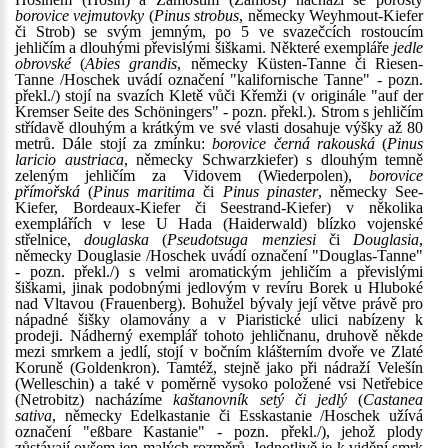
borovice vejmutovky
(
Pinus strobus
, německy Weyhmout-Kiefer
či Strob) se svým jemným, po 5 ve svazečcích rostoucím
jehličím a dlouhými převislými šiškami. Některé exempláře
jedle
obrovské
(
Abies grandis
, německy Küsten-Tanne či Riesen-
Tanne /Hoschek uvádí označení "kalifornische Tanne" - pozn.
překl./) stojí na svazích Kletě vůči Křemži (v originále "auf der
Kremser Seite des Schöningers" - pozn. překl.). Strom s jehličím
střídavě dlouhým a krátkým ve své vlasti dosahuje výšky až 80
metrů. Dále stojí za zmínku:
borovice černá rakouská
(
Pinus
laricio austriaca
, německy Schwarzkiefer) s dlouhým temně
zeleným jehličím za Vidovem (Wiederpolen),
borovice
přímořská
(
Pinus maritima
či
Pinus pinaster
, německy See-
Kiefer, Bordeaux-Kiefer či Seestrand-Kiefer) v několika
exemplářích v lese U Hada (Haiderwald) blízko vojenské
střelnice,
douglaska
(
Pseudotsuga menziesi
či
Douglasia
,
německy Douglasie /Hoschek uvádí označení "Douglas-Tanne"
- pozn. překl./) s velmi aromatickým jehličím a převislými
šiškami, jinak podobnými jedlovým v revíru Borek u Hluboké
nad Vltavou (Frauenberg). Bohužel bývaly její větve právě pro
nápadné šišky olamovány a v Piaristické ulici nabízeny k
prodeji. Nádherný exemplář tohoto jehličnanu, druhově někde
mezi smrkem a jedlí, stojí v bočním klášterním dvoře ve Zlaté
Koruně (Goldenkron). Tamtéž, stejně jako při nádraží Velešín
(Welleschin) a také v poměrně vysoko položené vsi Netřebice
(Netrobitz) nacházíme
kaštanovník setý či jedlý
(
Castanea
sativa
, německy Edelkastanie či Esskastanie /Hoschek užívá
označení "eßbare Kastanie" - pozn. překl./), jehož plody
zůstávají ovšem jen malých rozměrů. Jednotlivě je k vidění smrk