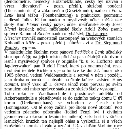
(dendrometrie, německy Holzmetzkunde, česky byl užíván i
výraz "dřevnictví" - pozn. překl.), služební poučení
(Dienstunterricht) a zákonovědu (Gesetzkunde); nadlesní Franz
Lenk
lesní těžbu (Forstbenützung) a praktickou geometrii;
nadlesní Julius Kilian nauku o myslivosti; učitel měšťanské
školy Karl
Ploner
český jazyk; učitel měšťanské školy Josef
Kienzl
kreslení; učitel měšťanské školy Adolf
Zobel
psaní;
správce Raimund
Richter
nauku o rybářství;
Dr. Laurenz
Niescher
(rovněž samostatně zastoupený na webových stranách
Kohoutího kříže - pozn. překl.) náboženství a
Dr. Siegmund
Wotitzky
hygienu.
V následujícím školním roce pánové
Petříček
a
Lenk
učitelský
sbor opouštějí; na jejich místo přichází pak někdejší c.k. dvorní
lesní a myslivecký správce (v originále "k. u. k. Hofforst- und
Jagdverwalter" pan Rudolf Fenzl, který po onemocnění, resp.
uvolnění ředitele Richtera z jeho funkce ke dni 22. února roku
1905 převzal vedení Waldbauschule a setrval v něm i později,
jako druhá odborná síla působí na škole krátce i asistent Hans
Kamml
, který však už 1. června téhož roku převzal po svém
zesnulém otci místo správce statku a ze služeb školy vystoupil.
Toho roku se Waldbauschule i prostorově oddělila od
Ackerbauschule a přestěhovala se do zadního traktu domu U tří
korun (Dreikronenhaus) se vchodem z České ulice
(Böhmgasse). Od té doby začíná pro školu nové období. Pod
vedením zdatného odborníka (ředitel Fenzl byl i civilním
geometrem a okresním lesním technikem) získala si i v širších
lesnických kruzích ten nejlepší ohlas a vysloužila si u všech
zkušebních komisí chválu a uznání. Už v dalším školním roce