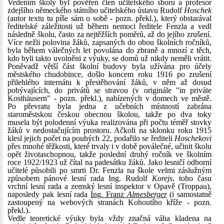
Vedením školy byl pověřen člen učitelského sboru a profesor
zdejšího německého státního učitelského ústavu Rudolf
Hoschek
(autor textu tu píše sám o sobě - pozn. překl.), který obstarával
ředitelské záležitosti už během nemoci ředitele Fenzla a vedl
následně školu, často za nejtěžších poměrů, až do jejího zrušení.
Více nežli polovina žáků, zapsaných do obou školních ročníků,
byla během válečných let povolána do zbraně a mnozí z těch,
kdo byli takto uvolněni z výuky, se domů už nikdy neměli vrátit.
Poněvadž větší část školní budovy byla užívána pro účely
městského chudobince, došlo koncem roku 1916 po zrušení
přilehlého internátu k přestěhování žáků, v něm až dosud
pobývajících, do privátů se stravou (v originále "in priváte
Kosthäusern" - pozn. překl.), nabízených v domech ve městě.
Po převratu byla jedna z učebních místností zabrána
staroměstskou českou obecnou školou, takže po dva toky
musela být polodenní výuka realizována při počtu téměř stovky
žáků v nedostačujícím prostoru. Ačkoli na sklonku roku 1915
klesl jejich počet na pouhých 22, podařilo se řediteli
Hoschekovi
přes mnohé těžkosti, které trvaly i v době poválečné, učinit školu
opět životaschopnou, takže poslední druhý ročník ve školním
roce 1922/1923 už čítal na padesátku žáků. Jako lesničí odborní
učitelé působili po smrti Dr. Fenzla na škole velmi záslužným
způsobem pánové lesní rada Ing. Rudolf
Korejs
, toho času
vrchní lesní rada a zemský lesní inspektor v Opavě (Troppau),
naposledy pak lesní rada
Ing. Franz
Almesberger
(i samostatně
zastoupený na webových stranách Kohoutího kříže - pozn.
překl.).
Vedle teoretické výuky byla vždy značná váha kladena na