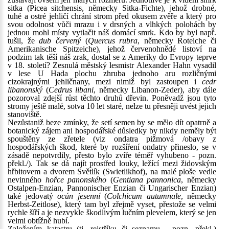
sitka (Picea sitchensis, německy Sitka-Fichte), jehož drobné,
tuhé a ostré jehličí chrání strom před okusem zvěře a který pro
svou odolnost vůči mrazu i v drsných a vlhkých polohách by
jednou mohl místy vytlačit náš domácí smrk. Kdo by byl např.
tušil, že
dub červený
(
Quercus rubra
, německy Roteiche či
Amerikanische Spitzeiche), jehož červenohnědé listoví na
podzim tak těší náš zrak, dostal se z Ameriky do Evropy teprve
v 18. století? Zesnulá městský lesmistr Alexander Hahn vysadil
v lese U Hada plochu zhruba jednoho aru rozličnými
cizokrajnými jehličnany, mezi nimiž byl zastoupen i
cedr
libanonský
(
Cedrus libani
, německy Libanon-Zeder), aby dále
pozoroval zdejší růst těchto druhů dřevin. Poněvadž jsou tyto
stromy ještě malé, sotva 10 let staré, nelze tu přesněji uvést jejich
stanoviště.
Nezůstaniž beze zmínky, že setí semen by se mělo dít opatrně a
botanický zájem ani hospodářské důsledky by nikdy neměly být
spouštěny ze zřetele (viz ondatra pižmová /obavy z
hospodářských škod, které by rozšíření ondatry přineslo, se v
zásadě nepotvrdily, přesto bylo zvíře téměř vyhubeno - pozn.
překl./). Tak se dá najít prostřed louky, ležící mezi židovským
hřbitovem a dvorem Světlík (Swietlikhof), na malé ploše vedle
nevinného
hořce panonského
(
Gentiana pannonica
, německy
Ostalpen-Enzian, Pannonischer Enzian či Ungarischer Enzian)
také jedovatý
ocún jesenní
(
Colchicum autumnale
, německy
Herbst-Zeitlose), který tam byl zřejmě vyset, přestože se velmi
rychle šíří a je nezvykle škodlivým lučním plevelem, který se jen
velmi obtížně hubí.
Založením katastru (tj. rejstříku či seznamu - pozn. překl.)