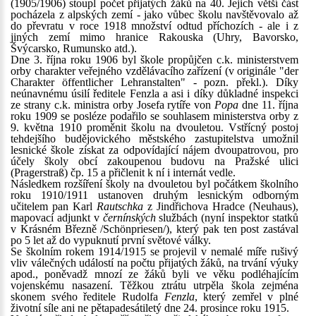
(1905/1906) stoupl počet přijatých žáků na 40. Jejich větší část
pocházela z alpských zemí - jako vůbec školu navštěvovalo až
do převratu v roce 1918 množství odtud příchozích - ale i z
jiných zemí mimo hranice Rakouska (Uhry, Bavorsko,
Švýcarsko, Rumunsko atd.).
Dne 3. října roku 1906 byl škole propůjčen c.k. ministerstvem
orby charakter veřejného vzdělávacího zařízení (v originále "der
Charakter öffentlicher Lehranstalten" - pozn. překl.). Díky
neúnavnému úsilí ředitele Fenzla a asi i díky důkladné inspekci
ze strany c.k. ministra orby Josefa rytíře von
Popa
dne 11. října
roku 1909 se posléze podařilo se souhlasem ministerstva orby z
9. května 1910 proměnit školu na dvouletou. Vstřícný postoj
tehdejšího budějovického městského zastupitelstva umožnil
lesnické škole získat za odpovídající nájem dvoupatrovou, pro
účely školy obcí zakoupenou budovu na Pražské ulici
(Pragerstraß) čp. 15 a přičlenit k ní i internát vedle.
Následkem rozšíření školy na dvouletou byl počátkem školního
roku 1910/1911 ustanoven druhým lesnickým odborným
učitelem pan Karl
Rautschka
z Jindřichova Hradce (Neuhaus),
mapovací adjunkt v
černínských
službách (nyní inspektor statků
v Krásném Březně /Schönpriesen/), který pak ten post zastával
po 5 let až do vypuknutí první světové války.
Se školním rokem 1914/1915 se projevil v nemalé míře rušivý
vliv válečných událostí na počtu přijatých žáků, na trvání výuky
apod., poněvadž mnozí ze žáků byli ve věku podléhajícím
vojenskému nasazení. Těžkou ztrátu utrpěla škola zejména
skonem svého ředitele Rudolfa
Fenzla
, který zemřel v plné
životní síle ani ne pětapadesátiletý dne 24. prosince roku 1915.