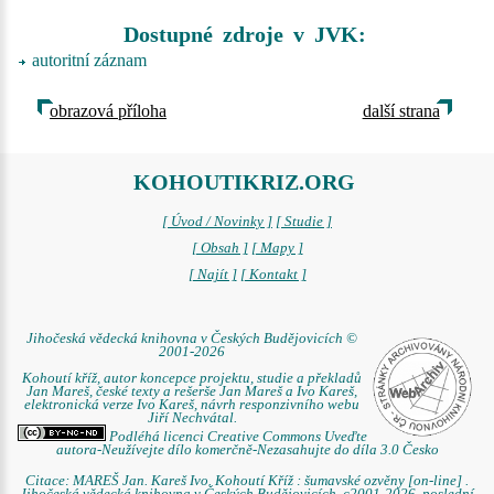
Dostupné zdroje v JVK:
autoritní záznam
obrazová příloha
další strana
KOHOUTIKRIZ.ORG
[ Úvod / Novinky ]
[ Studie ]
[ Obsah ]
[ Mapy ]
[ Najít ]
[ Kontakt ]
Jihočeská vědecká knihovna v Českých Budějovicích ©
2001-2026
Kohoutí kříž, autor koncepce projektu, studie a překladů
Jan Mareš, české texty a rešerše Jan Mareš a Ivo Kareš,
elektronická verze Ivo Kareš, návrh responzivního webu
Jiří Nechvátal.
Podléhá licenci Creative Commons Uveďte
autora-Neužívejte dílo komerčně-Nezasahujte do díla 3.0 Česko
Citace: MAREŠ Jan. Kareš Ivo. Kohoutí Kříž : šumavské ozvěny [on-line] .