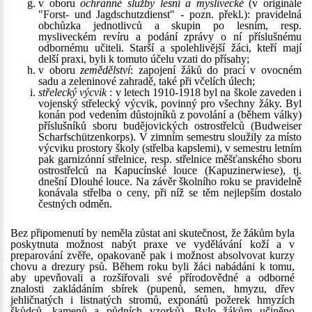
v oboru
ochranné služby lesní a myslivecké
(v originále
"Forst- und Jagdschutzdienst" - pozn. překl.): pravidelná
obchůzka jednotlivců a skupin po lesním, resp.
mysliveckém revíru a podání zprávy o ní příslušnému
odbornému učiteli. Starší a spolehlivější žáci, kteří mají
delší praxi, byli k tomuto účelu vzati do přísahy;
v oboru
zemědělství
: zapojení žáků do prací v ovocném
sadu a zeleninové zahradě, také při včelích úlech;
střelecký výcvik
: v letech 1910-1918 byl na škole zaveden i
vojenský střelecký výcvik, povinný pro všechny žáky. Byl
konán pod vedením důstojníků z povolání a (během války)
příslušníků sboru budějovických ostrostřelců (Budweiser
Scharfschützenkorps). V zimním semestru sloužily za místo
výcviku prostory školy (střelba kapslemi), v semestru letním
pak garnizónní střelnice, resp. střelnice měšťanského sboru
ostrostřelců na Kapucínské louce (Kapuzinerwiese), tj.
dnešní Dlouhé louce. Na závěr školního roku se pravidelně
konávala střelba o ceny, při níž se těm nejlepším dostalo
čestných odměn.
Bez připomenutí by neměla zůstat ani skutečnost, že žákům byla
poskytnuta možnost nabýt praxe ve vydělávání koží a v
preparování zvěře, opakovaně pak i možnost absolvovat kurzy
chovu a drezury psů. Během roku byli žáci nabádáni k tomu,
aby upevňovali a rozšiřovali své přírodovědné a odborné
znalosti zakládáním sbírek (pupenů, semen, hmyzu, dřev
jehličnatých i listnatých stromů, exponátů požerek hmyzích
škůdců, kamenů a půdních vzorků). Bylo žákům učiněno