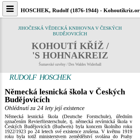
HOSCHEK, Rudolf (1876-1944) - Kohoutikriz.or
JIHOČESKÁ VĚDECKÁ KNIHOVNA V ČESKÝCH
BUDĚJOVICÍCH
KOHOUTÍ KŘÍŽ /
'S HOHNAKREIZ
Šumavské ozvěny / Des Waldes Widerhall
RUDOLF HOSCHEK
Německá lesnická škola v Českých
Budějovicích
Ohlédnutí za 24 lety její existence
Německá lesnická škola (Deutsche Forstschule), úředním
označením Revierförsterschule, tj. německá revírnická škola v
Českých Budějovicích (Budweis) byla koncem školního roku
1922/1923 po 24 letech své existence zrušena. V květnu 1919
roku byla totiž ministerstvem zemědělství svolána do Prahy