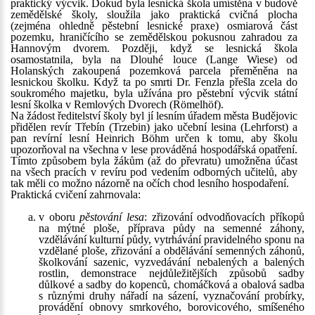
praktický výcvik. Dokud byla lesnická škola umístěna v budově
zemědělské školy, sloužila jako praktická cvičná plocha
(zejména ohledně pěstební lesnické praxe) osmiarová část
pozemku, hraničícího se zemědělskou pokusnou zahradou za
Hannovým dvorem. Později, když se lesnická škola
osamostatnila, byla na Dlouhé louce (Lange Wiese) od
Holanských zakoupená pozemková parcela přeměněna na
lesnickou školku. Když ta po smrti Dr. Fenzla přešla zcela do
soukromého majetku, byla užívána pro pěstební výcvik státní
lesní školka v Remlových Dvorech (Römelhöf).
Na žádost ředitelství školy byl jí lesním úřadem města Budějovic
přidělen revír Třebín (Trzebin) jako učební lesina (Lehrforst) a
pan revírní lesní Heinrich Böhm určen k tomu, aby školu
upozorňoval na všechna v lese prováděná hospodářská opatření.
Tímto způsobem byla žákům (až do převratu) umožněna účast
na všech pracích v revíru pod vedením odborných učitelů, aby
tak měli co možno názorně na očích chod lesního hospodaření.
Praktická cvičení zahrnovala:
v oboru
pěstování lesa
: zřizování odvodňovacích příkopů
na mýtné ploše, příprava půdy na semenné záhony,
vzdělávání kulturní půdy, vytrhávání pravidelného sponu na
vzdělané ploše, zřizování a obdělávání semenných záhonů,
školkování sazenic, vyzvedávání nebalených a balených
rostlin, demonstrace nejdůležitějších způsobů sadby
důlkové a sadby do kopenců, chomáčková a obalová sadba
s různými druhy nářadí na sázení, vyznačování probírky,
provádění obnovy smrkového, borovicového, smíšeného