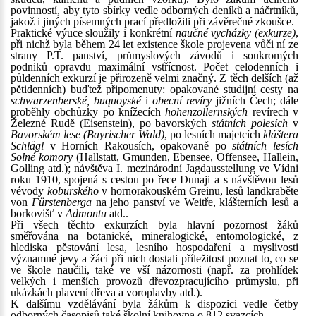
povinností, aby tyto sbírky vedle odborných deníků a náčrtníků,
jakož i jiných písemných prací předložili při závěrečné zkoušce.
Praktické výuce sloužily i konkrétní
naučné vycházky (exkurze)
,
při nichž byla během 24 let existence škole projevena vůči ní ze
strany P.T. panství, průmyslových závodů i soukromých
podniků opravdu maximální vstřícnost. Počet celodenních i
půldenních exkurzí je přirozeně velmi značný. Z těch delších (až
pětidenních) buďtež připomenuty: opakované studijní cesty na
schwarzenberské, buquoyské
i
obecní revíry
jižních Čech; dále
proběhly obchůzky po knížecích
hohenzollernských
revírech v
Železné Rudě (Eisenstein), po bavorských
státních polesích
v
Bavorském lese (Bayrischer Wald)
, po lesních majetcích
kláštera
Schlägl
v Horních Rakousích, opakovaně po
státních lesích
Solné komory
(Hallstatt, Gmunden, Ebensee, Offensee, Hallein,
Golling atd.); návštěva I. mezinárodní Jagdausstellung ve Vídni
roku 1910, spojená s cestou po řece Dunaji a s návštěvou lesů
vévody
koburského
v hornorakouském Greinu, lesů landkraběte
von
Fürstenberga
na jeho panství ve Weitře, klášterních lesů a
borkovišť v
Admontu
atd..
Při všech těchto exkurzích byla hlavní pozornost žáků
směřována na botanické, mineralogické, entomologické, z
hlediska pěstování lesa, lesního hospodaření a myslivosti
významné jevy a žáci při nich dostali příležitost poznat to, co se
ve škole naučili, také ve vší názornosti (např. za prohlídek
velkých i menších provozů dřevozpracujícího průmyslu, při
ukázkách plavení dřeva a voroplavby atd.).
K dalšímu vzdělávání byla žákům k dispozici vedle četby
odborných časopisů také školní knihovna o 812 svazcích.