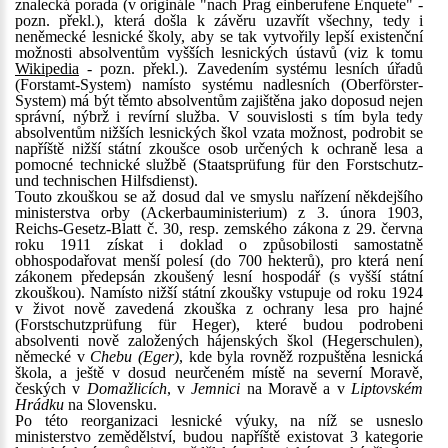
znalecká porada (v originále "nach Prag einberufene Enquete" -
pozn. překl.), která došla k závěru uzavřít všechny, tedy i
neněmecké lesnické školy, aby se tak vytvořily lepší existenční
možnosti absolventům vyšších lesnických ústavů (viz k tomu
Wikipedia
- pozn. překl.). Zavedením systému lesních úřadů
(Forstamt-System) namísto systému nadlesních (Oberförster-
System) má být těmto absolventům zajištěna jako doposud nejen
správní, nýbrž i revírní služba. V souvislosti s tím byla tedy
absolventům nižších lesnických škol vzata možnost, podrobit se
napříště nižší státní zkoušce osob určených k ochraně lesa a
pomocné technické službě (Staatsprüfung für den Forstschutz-
und technischen Hilfsdienst).
Touto zkouškou se až dosud dal ve smyslu nařízení někdejšího
ministerstva orby (Ackerbauministerium) z 3. února 1903,
Reichs-Gesetz-Blatt č. 30, resp. zemského zákona z 29. června
roku 1911 získat i doklad o způsobilosti samostatně
obhospodařovat menší polesí (do 700 hekterů), pro která není
zákonem předepsán zkoušený lesní hospodář (s vyšší státní
zkouškou). Namísto nižší státní zkoušky vstupuje od roku 1924
v život nově zavedená zkouška z ochrany lesa pro hajné
(Forstschutzprüfung für Heger), které budou podrobeni
absolventi nově založených hájenských škol (Hegerschulen),
německé v
Chebu (Eger)
, kde byla rovněž rozpuštěna lesnická
škola, a ještě v dosud neurčeném místě na severní Moravě,
českých v
Domažlicích
, v
Jemnici
na Moravě a v
Liptovském
Hrádku
na Slovensku.
Po této reorganizaci lesnické výuky, na níž se usneslo
ministerstvo zemědělství, budou napříště existovat 3 kategorie