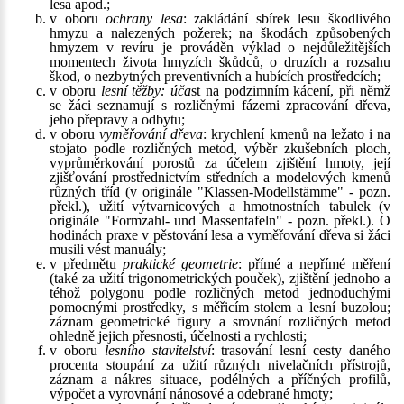
lesa apod.;
v oboru
ochrany lesa
: zakládání sbírek lesu škodlivého
hmyzu a nalezených požerek; na škodách způsobených
hmyzem v revíru je prováděn výklad o nejdůležitějších
momentech života hmyzích škůdců, o druzích a rozsahu
škod, o nezbytných preventivních a hubících prostředcích;
v oboru
lesní těžby: úča
st na podzimním kácení, při němž
se žáci seznamují s rozličnými fázemi zpracování dřeva,
jeho přepravy a odbytu;
v oboru
vyměřování dřeva
: krychlení kmenů na ležato i na
stojato podle rozličných metod, výběr zkušebních ploch,
vyprůměrkování porostů za účelem zjištění hmoty, její
zjišťování prostřednictvím středních a modelových kmenů
různých tříd (v originále "Klassen-Modellstämme" - pozn.
překl.), užití výtvarnicových a hmotnostních tabulek (v
originále "Formzahl- und Massentafeln" - pozn. překl.). O
hodinách praxe v pěstování lesa a vyměřování dřeva si žáci
musili vést manuály;
v předmětu
praktické geometrie
: přímé a nepřímé měření
(také za užití trigonometrických pouček), zjištění jednoho a
téhož polygonu podle rozličných metod jednoduchými
pomocnými prostředky, s měřicím stolem a lesní buzolou;
záznam geometrické figury a srovnání rozličných metod
ohledně jejich přesnosti, účelnosti a rychlosti;
v oboru
lesního stavitelství
: trasování lesní cesty daného
procenta stoupání za užití různých nivelačních přístrojů,
záznam a nákres situace, podélných a příčných profilů,
výpočet a vyrovnání nánosové a odebrané hmoty;