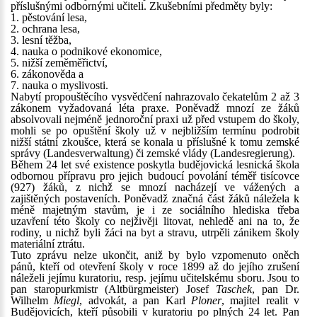
příslušnými odbornými učiteli. Zkušebními předměty byly:
1. pěstování lesa,
2. ochrana lesa,
3. lesní těžba,
4. nauka o podnikové ekonomice,
5. nižší zeměměřictví,
6. zákonověda a
7. nauka o myslivosti.
Nabytí propouštěcího vysvědčení nahrazovalo čekatelům 2 až 3
zákonem vyžadovaná léta praxe. Poněvadž mnozí ze žáků
absolvovali nejméně jednoroční praxi už před vstupem do školy,
mohli se po opuštění školy už v nejbližším termínu podrobit
nižší státní zkoušce, která se konala u příslušné k tomu zemské
správy (Landesverwaltung) či zemské vlády (Landesregierung).
Během 24 let své existence poskytla budějovická lesnická škola
odbornou přípravu pro jejich budoucí povolání téměř tisícovce
(927) žáků, z nichž se mnozí nacházejí ve vážených a
zajištěných postaveních. Poněvadž značná část žáků náležela k
méně majetným stavům, je i ze sociálního hlediska třeba
uzavření této školy co nejživěji litovat, nehledě ani na to, že
rodiny, u nichž byli žáci na byt a stravu, utrpěli zánikem školy
materiální ztrátu.
Tuto zprávu nelze ukončit, aniž by bylo vzpomenuto oněch
pánů, kteří od otevření školy v roce 1899 až do jejího zrušení
náleželi jejímu kuratoriu, resp. jejímu učitelskému sboru. Jsou to
pan staropurkmistr (Altbürgmeister) Josef
Taschek
, pan Dr.
Wilhelm
Miegl
, advokát, a pan Karl
Ploner
, majitel realit v
Budějovicích, kteří působili v kuratoriu po plných 24 let. Pan