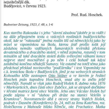
nejsrdečnější dík.
Budějovice, v červnu 1923.
Prof. Rud. Hoschek.
Budweiser Zeitung, 1923, č. 48, s. 1-6
Kus starého Rakouska i s jeho "slovní zásobou"(dobře je to vidět i
na dále připojeném textu o vzácných rostlinách budějovického
okolí, kde se "rakouská" jména rostlin liší od německých) jako by
mizel se vzpomínkou na školu, kterou jistě prošlo tolik její
zásluhou nemálo vzdělaných šumavských revírníků přelomu
devatenáctého a dvacátého století, v němž zejména, rozuměj v tom
minulém už také dvacátém století došlo světovými válkami konce
nejprve staré mocnářství a po něm i celá bohatě tak kdysi
zalidněná končina někdejší Šumavy. Viz ostatně na totéž téma jako
předchozí překlad novinového "podčárníku" i text Vzpomínky na
c.k. lesnickou školu v Budějovicích, jímž je na webových stranách
Kohoutího kříže zastoupen
Otto Stöber
a ve kterém je ředitel
Hoschek psán kupodivu Hoscheck, snad aby to znělo ještě
němečtěji. Narodil se však jako Rudolf Hošek 8. dubna roku 1876
v Markvarticích, dnes části obce Zubčice, jak se alespoň dočítáme
v křestní matrice farní obce Velešín. Jeho otec Vácslav Hošek byl
podle zápisu v ní "sluhou při dráze na stanici Velešín u
Krumlova". Novorozencův děd z otcovy strany Vojtěch Hošek,
podruh v Dasném (Kronfellern) čp. 24, měl za ženu Kateřinu, roz.
Holečkovou z Mahouše blízko Němčic, okr. Prachatice. Matka