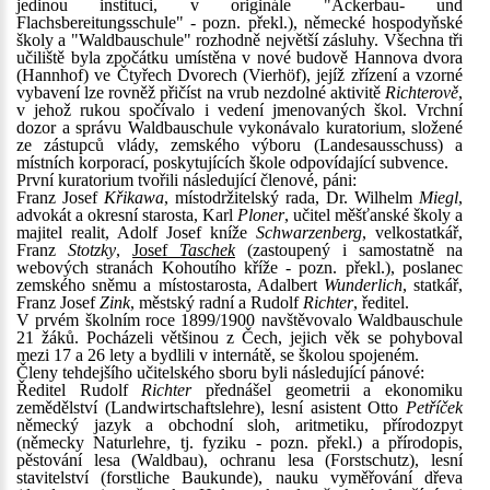
jedinou instituci, v originále "Ackerbau- und
Flachsbereitungsschule" - pozn. překl.), německé hospodyňské
školy a "Waldbauschule" rozhodně největší zásluhy. Všechna tři
učiliště byla zpočátku umístěna v nové budově Hannova dvora
(Hannhof) ve Čtyřech Dvorech (Vierhöf), jejíž zřízení a vzorné
vybavení lze rovněž přičíst na vrub nezdolné aktivitě
Richterově
,
v jehož rukou spočívalo i vedení jmenovaných škol. Vrchní
dozor a správu Waldbauschule vykonávalo kuratorium, složené
ze zástupců vlády, zemského výboru (Landesausschuss) a
místních korporací, poskytujících škole odpovídající subvence.
První kuratorium tvořili následující členové, páni:
Franz Josef
Křikawa
, místodržitelský rada, Dr. Wilhelm
Miegl
,
advokát a okresní starosta, Karl
Ploner
, učitel měšťanské školy a
majitel realit, Adolf Josef kníže
Schwarzenberg
, velkostatkář,
Franz
Stotzky
,
Josef
Taschek
(zastoupený i samostatně na
webových stranách Kohoutího kříže - pozn. překl.), poslanec
zemského sněmu a místostarosta, Adalbert
Wunderlich
, statkář,
Franz Josef
Zink
, městský radní a Rudolf
Richter
, ředitel.
V prvém školním roce 1899/1900 navštěvovalo Waldbauschule
21 žáků. Pocházeli většinou z Čech, jejich věk se pohyboval
mezi 17 a 26 lety a bydlili v internátě, se školou spojeném.
Členy tehdejšího učitelského sboru byli následující pánové:
Ředitel Rudolf
Richter
přednášel geometrii a ekonomiku
zemědělství (Landwirtschaftslehre), lesní asistent Otto
Petříček
německý jazyk a obchodní sloh, aritmetiku, přírodozpyt
(německy Naturlehre, tj. fyziku - pozn. překl.) a přírodopis,
pěstování lesa (Waldbau), ochranu lesa (Forstschutz), lesní
stavitelství (forstliche Baukunde), nauku vyměřování dřeva