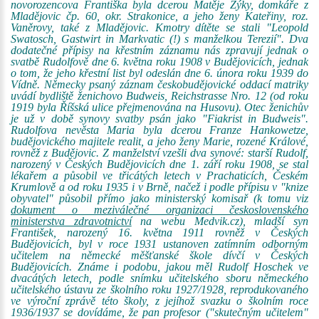
novorozencova Františka byla dcerou Matěje Zýky, domkáře z
Mladějovic čp. 60, okr. Strakonice, a jeho ženy Kateřiny, roz.
Vaněrovy, také z Mladějovic. Kmotry dítěte se stali "Leopold
Swatosch, Gastwirt in Markvatic (!) s manželkou Terezií". Dva
dodatečné přípisy na křestním záznamu nás zpravují jednak o
svatbě Rudolfově dne 6. května roku 1908 v Budějovicích, jednak
o tom, že jeho křestní list byl odeslán dne 6. února roku 1939 do
Vídně. Německy psaný záznam českobudějovické oddací matriky
uvádí bydliště ženichovo Budweis, Reichstrasse Nro. 12 (od roku
1919 byla Říšská ulice přejmenována na Husovu). Otec ženichův
je už v době synovy svatby psán jako "Fiakrist in Budweis".
Rudolfova nevěsta Maria byla dcerou Franze Hankowetze,
budějovického majitele realit, a jeho ženy Marie, rozené Králové,
rovněž z Budějovic. Z manželství vzešli dva synové: starší Rudolf,
narozený v Českých Budějovicích dne 1. září roku 1908, se stal
lékařem a působil ve třicátých letech v Prachaticích, Českém
Krumlově a od roku 1935 i v Brně, načež i podle přípisu v "knize
obyvatel" působil přímo jako ministerský komisař (k tomu viz
dokument o meziválečné organizaci československého
ministerstva zdravotnictví
na webu Medvik.cz), mladší syn
František, narozený 16. května 1911 rovněž v Českých
Budějovicích, byl v roce 1931 ustanoven zatímním odborným
učitelem na německé měšťanské škole dívčí v Českých
Budějovicích. Známe i podobu, jakou měl Rudolf Hoschek ve
dvacátých letech, podle snímku učitelského sboru německého
učitelského ústavu ze školního roku 1927/1928, reprodukovaného
ve výroční zprávě této školy, z jejíhož svazku o školním roce
1936/1937 se dovídáme, že pan profesor ("skutečným učitelem"