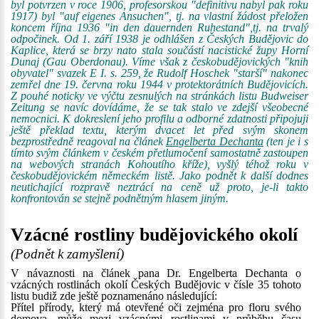
byl potvrzen v roce 1906, profesorskou "definitivu nabyl pak roku
1917) byl "auf eigenes Ansuchen", tj. na vlastní žádost přeložen
koncem října 1936 "in den dauernden Ruhestand",tj. na trvalý
odpočinek. Od 1. září 1938 je odhlášen z Českých Budějovic do
Kaplice, která se brzy nato stala součástí nacistické župy Horní
Dunaj (Gau Oberdonau). Víme však z českobudějovických "knih
obyvatel" svazek E I. s. 259, že Rudolf Hoschek "starší" nakonec
zemřel dne 19. června roku 1944 v protektorátních Budějovicích.
Z pouhé noticky ve výčtu zesnulých na stránkách listu Budweiser
Zeitung se navíc dovídáme, že se tak stalo ve zdejší všeobecné
nemocnici. K dokreslení jeho profilu a odborné zdatnosti připojuji
ještě překlad textu, kterým dvacet let před svým skonem
bezprostředně reagoval na článek
Engelberta Dechanta
(ten je i s
tímto svým článkem v českém přetlumočení samostatně zastoupen
na webových stranách Kohoutího kříže), vyšlý téhož roku v
českobudějovickém německém listě. Jako podnět k další dodnes
neutichající rozpravě neztrácí na ceně už proto, je-li takto
konfrontován se stejně podnětným hlasem jiným.
Vzácné rostliny budějovického okolí
(Podnět k zamyšlení)
V návaznosti na článek pana Dr. Engelberta Dechanta o
vzácných rostlinách okolí Českých Budějovic v čísle 35 tohoto
listu budiž zde ještě poznamenáno následující:
Přítel přírody, který má otevřené oči zejména pro floru svého
domova, může mezi vzácnými rostlinami v průběhu času