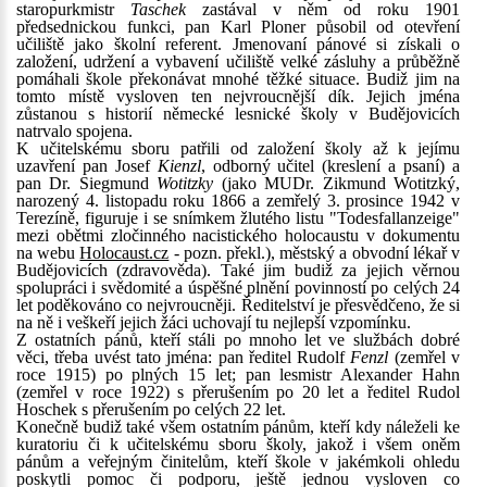
staropurkmistr
Taschek
zastával v něm od roku 1901
předsednickou funkci, pan Karl Ploner působil od otevření
učiliště jako školní referent. Jmenovaní pánové si získali o
založení, udržení a vybavení učiliště velké zásluhy a průběžně
pomáhali škole překonávat mnohé těžké situace. Budiž jim na
tomto místě vysloven ten nejvroucnější dík. Jejich jména
zůstanou s historií německé lesnické školy v Budějovicích
natrvalo spojena.
K učitelskému sboru patřili od založení školy až k jejímu
uzavření pan Josef
Kienzl
, odborný učitel (kreslení a psaní) a
pan Dr. Siegmund
Wotitzky
(jako MUDr. Zikmund Wotitzký,
narozený 4. listopadu roku 1866 a zemřelý 3. prosince 1942 v
Terezíně, figuruje i se snímkem žlutého listu "Todesfallanzeige"
mezi obětmi zločinného nacistického holocaustu v dokumentu
na webu
Holocaust.cz
- pozn. překl.), městský a obvodní lékař v
Budějovicích (zdravověda). Také jim budiž za jejich věrnou
spolupráci i svědomité a úspěšné plnění povinností po celých 24
let poděkováno co nejvroucněji. Ředitelství je přesvědčeno, že si
na ně i veškeří jejich žáci uchovají tu nejlepší vzpomínku.
Z ostatních pánů, kteří stáli po mnoho let ve službách dobré
věci, třeba uvést tato jména: pan ředitel Rudolf
Fenzl
(zemřel v
roce 1915) po plných 15 let; pan lesmistr Alexander Hahn
(zemřel v roce 1922) s přerušením po 20 let a ředitel Rudol
Hoschek s přerušením po celých 22 let.
Konečně budiž také všem ostatním pánům, kteří kdy náleželi ke
kuratoriu či k učitelskému sboru školy, jakož i všem oněm
pánům a veřejným činitelům, kteří škole v jakémkoli ohledu
poskytli pomoc či podporu, ještě jednou vysloven co