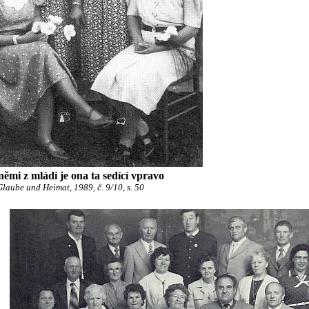
němi z mládí je ona ta sedící vpravo
laube und Heimat, 1989, č. 9/10, s. 50