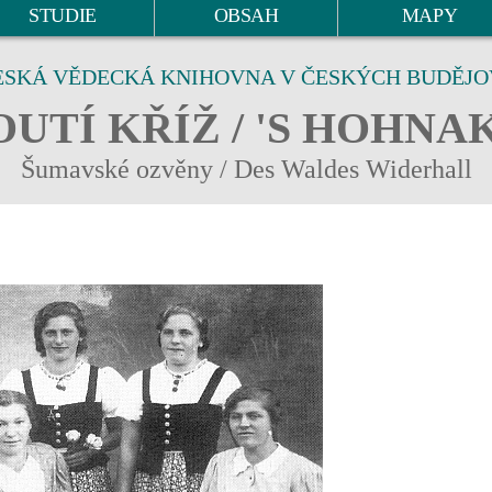
STUDIE
OBSAH
MAPY
ESKÁ VĚDECKÁ KNIHOVNA V ČESKÝCH BUDĚJO
UTÍ KŘÍŽ / 'S HOHNA
Šumavské ozvěny / Des Waldes Widerhall