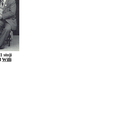
 stojí
el
Willi