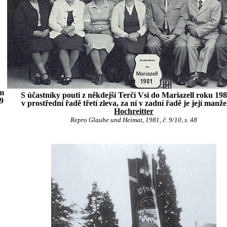
ém
S účastníky pouti z někdejší Terčí Vsi do Mariazell roku 1981
89
v prostřední řadě třetí zleva, za ní v zadní řadě je její manž
Hochreitter
Repro Glaube und Heimat, 1981, č. 9/10, s. 48