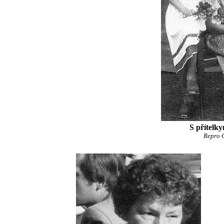
S přítelky
Repro G