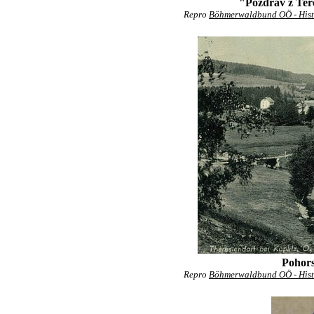
"Pozdrav z Terč
Repro
Böhmerwaldbund OÖ - Hist
Pohors
Repro
Böhmerwaldbund OÖ - Hist