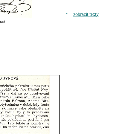
zobrazit texty
boň