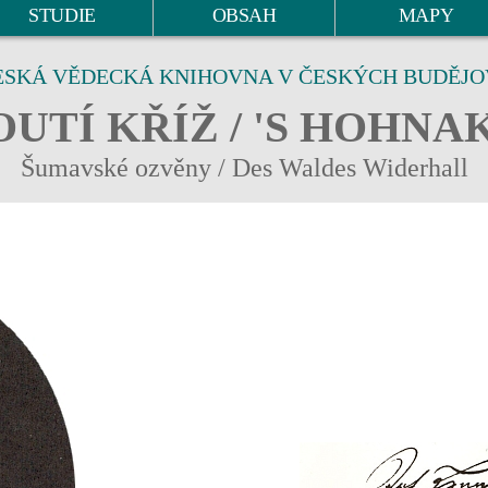
STUDIE
OBSAH
MAPY
ESKÁ VĚDECKÁ KNIHOVNA V ČESKÝCH BUDĚJO
UTÍ KŘÍŽ / 'S HOHNA
Šumavské ozvěny / Des Waldes Widerhall