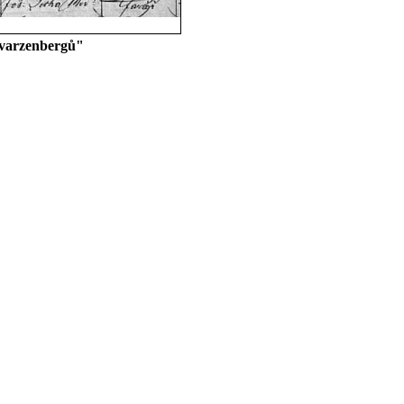
 Švarzenbergů"