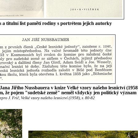
s a titulní list pamětí rodiny s portrétem jejich autorky
ana Jiřího Nussbauera v knize Velké vzory našeho lesnictví (1958
om, že pojem "sudetské země" neměl vždycky jen politický význam
epro J. Frič, Velké vzory našeho lesnictví (1958), s. 80-82