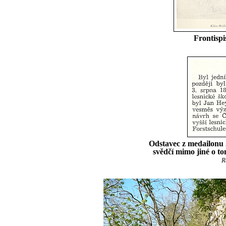
Frontispi
Odstavec z medailonu J
svědčí mimo jiné o t
R