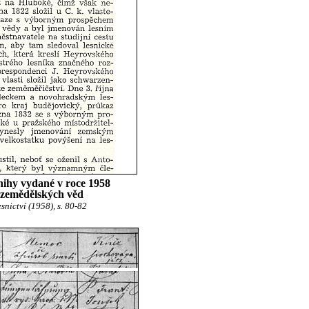
nihy vydané v roce 1958
 zemědělských věd
snictví (1958), s. 80-82