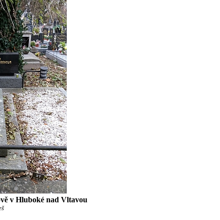
ově v Hluboké nad Vltavou
eš