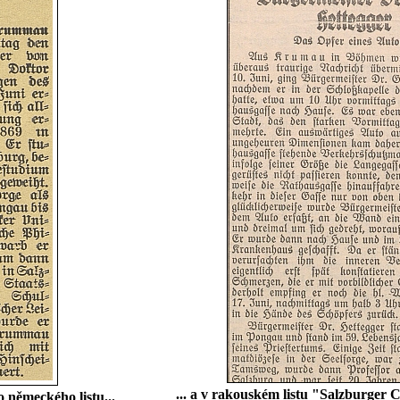
... a v rakouském listu "Salzburger
 německého listu...