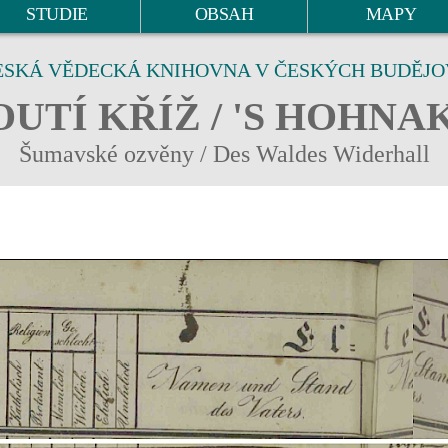
STUDIE
OBSAH
MAPY
ESKÁ VĚDECKÁ KNIHOVNA V ČESKÝCH BUDĚJO
UTÍ KŘÍŽ / 'S HOHNA
Šumavské ozvěny / Des Waldes Widerhall