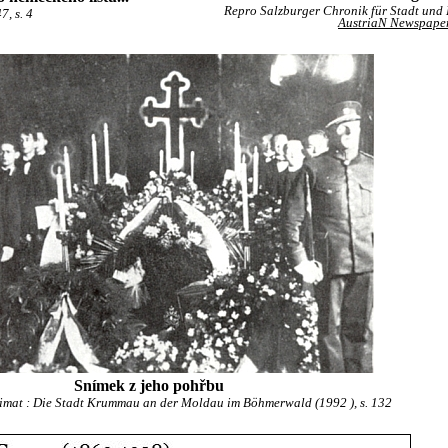
Repro Salzburger Chronik für Stadt und La
7, s. 4
AustriaN Newspaper
Snímek z jeho pohřbu
mat : Die Stadt Krummau an der Moldau im Böhmerwald (1992 ), s. 132