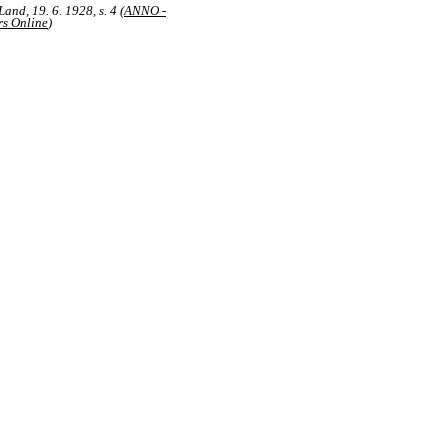
nd, 19. 6. 1928, s. 4 (
ANNO -
s Online
)